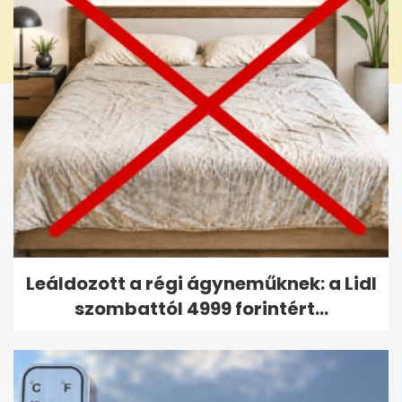
Leáldozott a régi ágyneműknek: a Lidl
szombattól 4999 forintért...