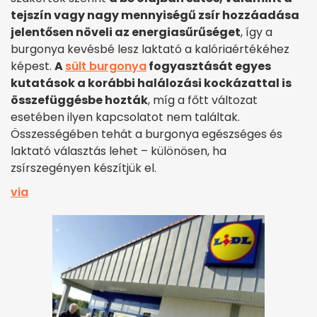
tejszín vagy nagy mennyiségű zsír hozzáadása
jelentősen növeli az energiasűrűséget
, így a
burgonya kevésbé lesz laktató a kalóriaértékéhez
képest.
A
sült burgonya
fogyasztását egyes
kutatások a korábbi halálozási kockázattal is
összefüggésbe hozták
, míg a főtt változat
esetében ilyen kapcsolatot nem találtak.
Összességében tehát a burgonya egészséges és
laktató választás lehet – különösen, ha
zsírszegényen készítjük el.
via