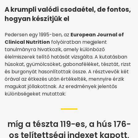
A krumpli valódi csodaétel, de fontos,
hogyan készítjük el
Pedersen egy 1995-ben, az
European Journal of
Clinical Nutrition
folyóiratban megjelent
tanulmányra hivatkozik, amely különböző
élelmiszerek telítő hatását vizsgálta. A kutatásban
húsokat, gyümölcsöket, gabonaféléket, tésztát, rizst
és burgonyát hasonlítottak össze. A résztvevők két
órával az étkezés után értékelték, mennyire érzik
magukat jóllakottnak. Az eredmények jelentős
különbségeket mutattak:
míg a tészta 119-es, a hús 176-
os telítettségi indexet kapott,