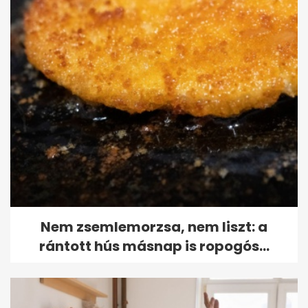
Nem zsemlemorzsa, nem liszt: a
rántott hús másnap is ropogós...