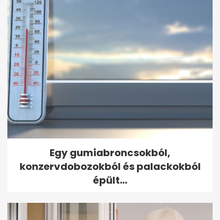
Egy gumiabroncsokból,
konzervdobozokból és palackokból
épült...