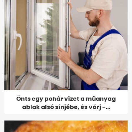
Önts egy pohár vizet a műanyag
ablak alsó sínjébe, és várj -...