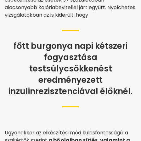
alacsonyabb kalóriabevitellel járt együtt. Nyolchetes
vizsgálatokban az is kiderült, hogy
főtt burgonya napi kétszeri
fogyasztása
testsúlycsökkenést
eredményezett
inzulinrezisztenciával élőknél.
Ugyanakkor az elkészítési mód kulcsfontosságú: a
szakértők szerint
a bő olajban sütés, valamint a