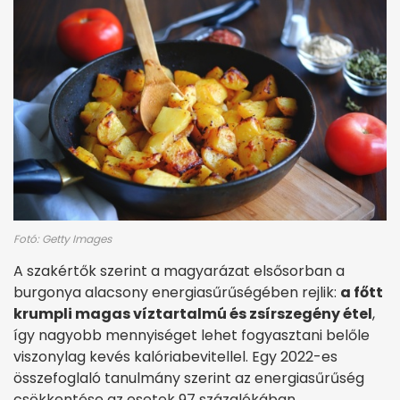
Fotó: Getty Images
A szakértők szerint a magyarázat elsősorban a
burgonya alacsony energiasűrűségében rejlik:
a főtt
krumpli magas víztartalmú és zsírszegény étel
,
így nagyobb mennyiséget lehet fogyasztani belőle
viszonylag kevés kalóriabevitellel. Egy 2022-es
összefoglaló tanulmány szerint az energiasűrűség
csökkentése az esetek 97 százalékában