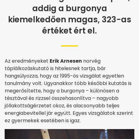
addig a burgonya
kiemelkedően magas, 323-as
értéket ért el.
Az eredményeket
Erik Arnesen
norvég
táplálkozáskutató is hitelesnek tartja, bár
hangsúlyozza, hogy az 1995-ös vizsgálat egyetlen
tanulmány volt. Ugyanakkor több későbbi kutatás is
megerősítette, hogy a burgonya – különösen a
tésztával és rizzsel összehasonlítva – nagyobb
jóllakottságérzetet okoz, és alacsonyabb teljes
energiabevitellel jár együtt. Egyes vizsgálatok szerint
ez gyermekek esetében is igaz.