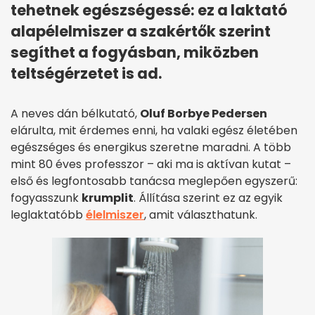
tehetnek egészségessé: ez a laktató
alapélelmiszer a szakértők szerint
segíthet a fogyásban, miközben
teltségérzetet is ad.
A neves dán bélkutató,
Oluf Borbye Pedersen
elárulta, mit érdemes enni, ha valaki egész életében
egészséges és energikus szeretne maradni. A több
mint 80 éves professzor – aki ma is aktívan kutat –
első és legfontosabb tanácsa meglepően egyszerű:
fogyasszunk
krumplit
. Állítása szerint ez az egyik
leglaktatóbb
élelmiszer
, amit választhatunk.