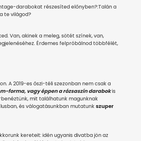
intage-darabokat részesíted előnyben?:Talán a
a te világod?
ked. Van, akinek a meleg, sötét színek, van,
egjelenéséhez. Érdemes felpróbálnod többfélét,
on. A 2019-es őszi-téli szezonban nem csak a
em-forma, vagy éppen a rózsaszín darabok
is
rbenéztünk, mit találhatunk magunknak
ílusban, és válogatásunkban mutatunk
szuper
korunk kereteit: idén ugyanis divatba jön az