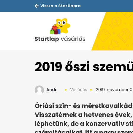
Vissza a Startlapra
2019 őszi szem
Andi
Vásárlás
2019. november 01
Óriási szín- és méretkavalkád j
Visszatérnek a hetvenes évek
léphetünk, de a konzervatív st
számításaikat. Itt a nagy s