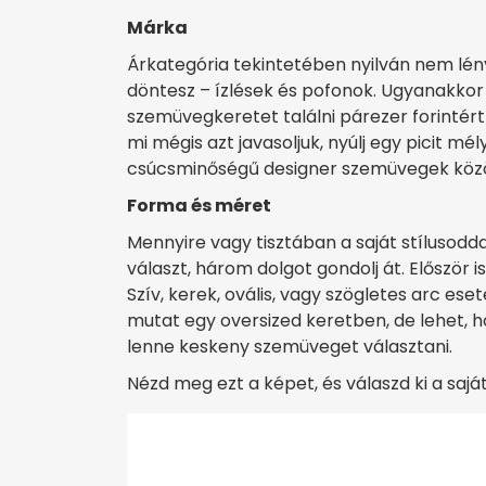
Márka
Árkategória tekintetében nyilván nem lé
döntesz – ízlések és pofonok. Ugyanakkor 
szemüvegkeretet találni párezer forintért
mi mégis azt javasoljuk, nyúlj egy picit m
csúcsminőségű designer szemüvegek köz
Forma és méret
Mennyire vagy tisztában a saját stílusod
választ, három dolgot gondolj át. Először is
Szív, kerek, ovális, vagy szögletes arc e
mutat egy oversized keretben, de lehet, 
lenne keskeny szemüveget választani.
Nézd meg ezt a képet, és válaszd ki a saj