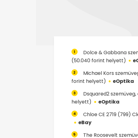
Dolce & Gabbana szemü
1
(50.040 forint helyett)
e
Michael Kors szemüveg,
2
forint helyett)
eOptika
Dsquared2 szemüveg, ak
3
helyett)
eOptika
Chloe CE 2719 (799) Cl
4
eBay
The Roosevelt szemüve
5