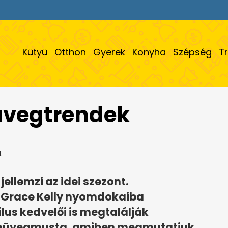
Kütyü
Otthon
Gyerek
Konyha
Szépség
T
üvegtrendek
.
ellemzi az idei szezont.
, Grace Kelly nyomdokaiba
ílus kedvelői is megtalálják
zemüvegmusta, amiben megmutatjuk