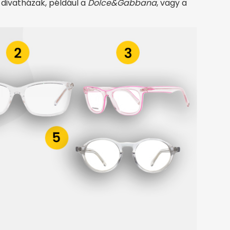
 divatházak, például a
Dolce&Gabbana
, vagy a