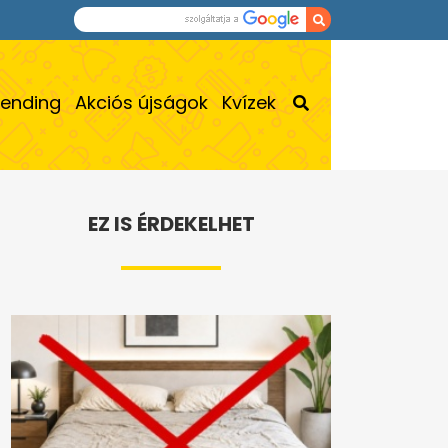
rending
Akciós újságok
Kvízek
EZ IS ÉRDEKELHET