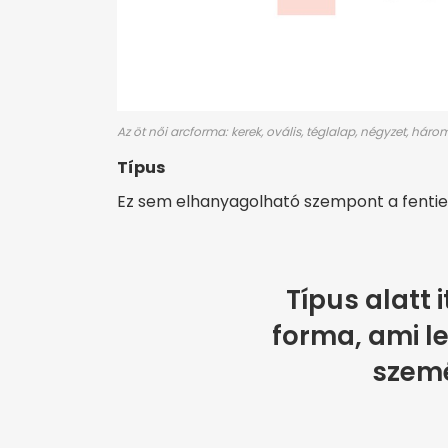
Az öt női arcforma: kerek, ovális, téglalap, négyzet, háro
Típus
Ez sem elhanyagolható szempont a fentie
Típus alatt i
forma, ami le
szemé