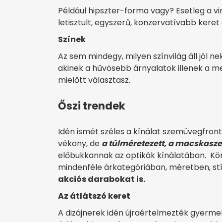
Például hipszter-forma vagy? Esetleg a v
letisztult, egyszerű, konzervatívabb keret 
Színek
Az sem mindegy, milyen színvilág áll jól ne
akinek a hűvösebb árnyalatok illenek a m
mielőtt választasz.
Őszi trendek
Idén ismét széles a kínálat szemüvegfront
vékony, de
a túlméretezett, a macskasz
előbukkannak az optikák kínálatában. Kö
mindenféle árkategóriában, méretben, st
akciós darabokat is.
Az átlátszó keret
A dizájnerek idén újraértelmezték gyermek