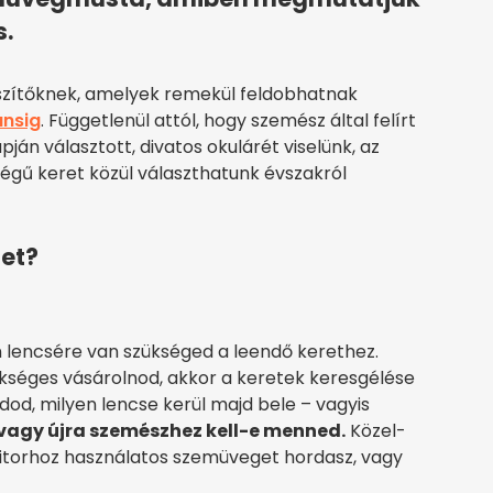
s.
szítőknek, amelyek remekül feldobhatnak
ánsig
. Függetlenül attól, hogy szemész által felírt
pján választott, divatos okulárét viselünk, az
égű keret közül választhatunk évszakról
et?
n lencsére van szükséged a leendő kerethez.
séges vásárolnod, akkor a keretek keresgélése
dod, milyen lencse kerül majd bele – vagyis
avagy újra szemészhez kell-e menned.
Közel-
itorhoz használatos szemüveget hordasz, vagy