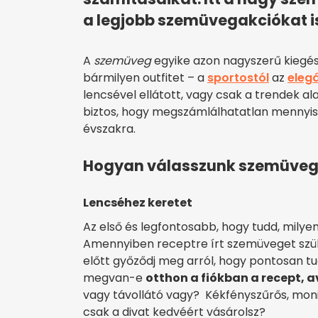
a legjobb szemüvegakciókat i
A
szemüveg
egyike azon nagyszerű kiegé
bármilyen outfitet – a
sportostól
az
eleg
lencsével ellátott, vagy csak a trendek ala
biztos, hogy megszámlálhatatlan mennyis
évszakra.
Hogyan válasszunk szemüveg
Lencséhez keretet
Az első és legfontosabb, hogy tudd, milye
Amennyiben receptre írt szemüveget szük
előtt győződj meg arról, hogy pontosan tu
megvan-e
otthon a fiókban a recept, 
vagy távollátó vagy? Kékfényszűrős, mon
csak a divat kedvéért vásárolsz?