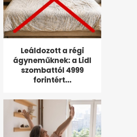
Leáldozott a régi
ágyneműknek: a Lidl
szombattól 4999
forintért...