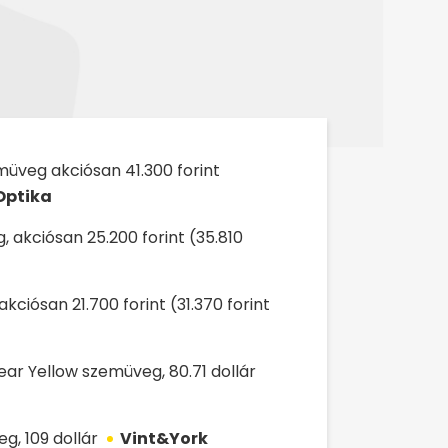
veg akciósan 41.300 forint
Optika
 akciósan 25.200 forint (35.810
ciósan 21.700 forint (31.370 forint
ear Yellow szemüveg, 80.71 dollár
g, 109 dollár
Vint&York