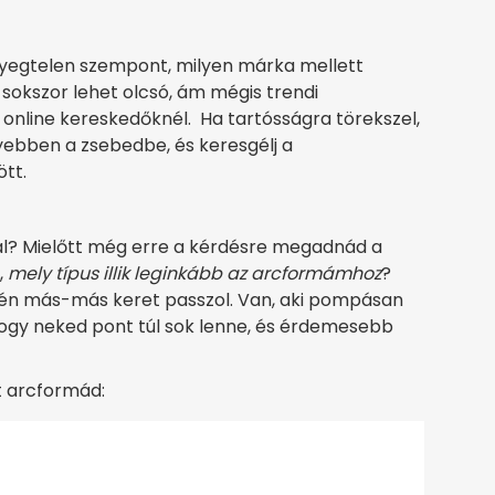
nyegtelen szempont, milyen márka mellett
sokszor lehet olcsó, ám mégis trendi
 online kereskedőknél. Ha tartósságra törekszel,
élyebben a zsebedbe, és keresgélj a
ött.
dal? Mielőtt még erre a kérdésre megadnád a
,
mely típus illik leginkább az arcformámhoz
?
setén más-más keret passzol. Van, aki pompásan
hogy neked pont túl sok lenne, és érdemesebb
át arcformád: