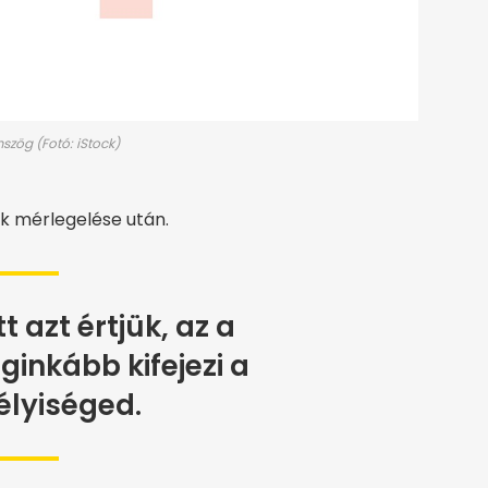
mszög (Fotó: iStock)
k mérlegelése után.
tt azt értjük, az a
ginkább kifejezi a
lyiséged.