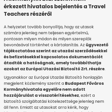
érkezett hivatalos bejelentés a Travel
Teachers részéről
A helyzetet tovább bonyolítja, hogy az utasok
számára jelenleg nem teljesen egyértelmű,
pontosan milyen módon és milyen szereplők
bevonásával történhet a kártalanítás. Az
ügyvezető
tájékoztatása szerint az utazási szerződésekkel
és befizetésekkel kapcsolatos dokumentációt
átadták a hatóságnak, amely továbbíthatja
azokat az Európai Utazási Biztosító Zrt. részére
.
Ugyanakkor az Európai Utazási Biztosító honlapján
megjelent közlemény szerint a
Budapest Főváros
Kormányhivatala egyelőre nem adott
hozzájárulást a visszatérítésekhez
, ezért a
biztosító szolgáltatási kötelezettsége jelenleg nem
áll fenn. Emiatt az utasokat arra kérik, hogy