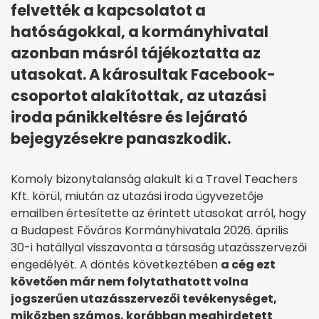
felvették a kapcsolatot a
hatóságokkal, a kormányhivatal
azonban másról tájékoztatta az
utasokat. A károsultak Facebook-
csoportot alakítottak, az utazási
iroda pánikkeltésre és lejárató
bejegyzésekre panaszkodik.
Komoly bizonytalanság alakult ki a Travel Teachers
Kft. körül, miután az utazási iroda ügyvezetője
emailben értesítette az érintett utasokat arról, hogy
a Budapest Főváros Kormányhivatala 2026. április
30-i hatállyal visszavonta a társaság utazásszervezői
engedélyét. A döntés következtében
a cég ezt
követően már nem folytathatott volna
jogszerűen utazásszervezői tevékenységet,
miközben számos, korábban meghirdetett