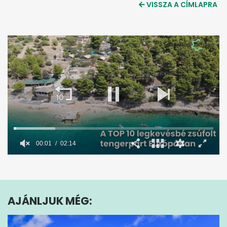
VISSZA A CÍMLAPRA
0
seconds
of
2
minutes,
AJÁNLJUK MÉG:
14
seconds