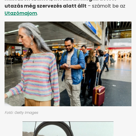
utazás még szervezés alatt állt
– számolt be az
Utazómajom
.
Fotó: Getty Images