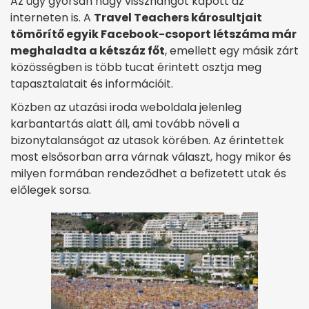
Az ügy gyorsan nagy visszhangot kapott az
interneten is. A
Travel Teachers károsultjait
tömörítő egyik Facebook-csoport létszáma már
meghaladta a kétszáz főt
, emellett egy másik zárt
közösségben is több tucat érintett osztja meg
tapasztalatait és információit.
Közben az utazási iroda weboldala jelenleg
karbantartás alatt áll, ami tovább növeli a
bizonytalanságot az utasok körében. Az érintettek
most elsősorban arra várnak választ, hogy mikor és
milyen formában rendeződhet a befizetett utak és
előlegek sorsa.