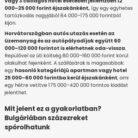
vagy 3 csillagos hotel esetében jellemzően 12
000–25 000 forint éjszakánként,
így egy egyhetes
tartózkodás nagyjából 84 000–175 000 forintból
kijön.
Horvátországban autós utazás esetén az
üzemanyag és az autópályadíjak együtt 60
000–120 000 forintot is elérhetnek oda-vissza
.
Repülővel az úti költség 80 000–160 000 forint körül
alakulhat fejenként. A szállásárak is magasabbak:
egy
hasonló kategóriájú apartman vagy hotel
25 000–60 000 forintba kerül éjszakánként
, ami
egy hétre vetítve 175 000–420 000 forintos kiadást
jelenthet.
Mit jelent ez a gyakorlatban?
Bulgáriában százezreket
spórolhatunk