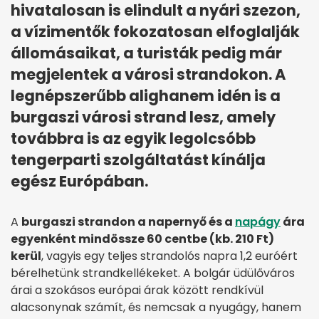
hivatalosan is elindult a nyári szezon,
a vízimentők fokozatosan elfoglalják
állomásaikat, a turisták pedig már
megjelentek a városi strandokon. A
legnépszerűbb alighanem idén is a
burgaszi városi strand lesz, amely
továbbra is az egyik legolcsóbb
tengerparti szolgáltatást kínálja
egész Európában.
A
burgaszi strandon a napernyő és a
napágy
ára
egyenként mindössze 60 centbe (kb. 210 Ft)
kerül
, vagyis egy teljes strandolós napra 1,2 euróért
bérelhetünk strandkellékeket. A bolgár üdülőváros
árai a szokásos európai árak között rendkívül
alacsonynak számít, és nemcsak a nyugágy, hanem