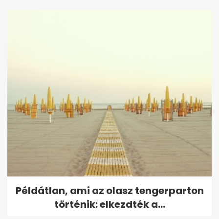
Példátlan, ami az olasz tengerparton
történik: elkezdték a...