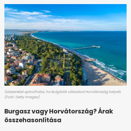
Százezreket spórolhatsz, ha Bulgáriát választod Horvátország helyett.
(Fotó: Getty Images)
Burgasz vagy Horvátország? Árak
összehasonlítása