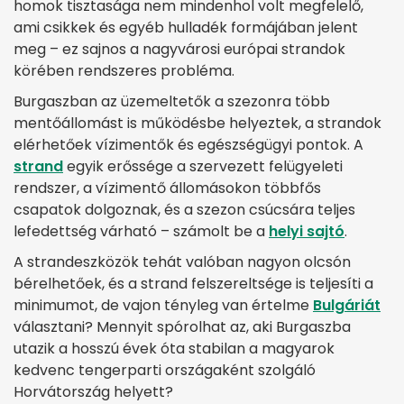
homok tisztasága nem mindenhol volt megfelelő,
ami csikkek és egyéb hulladék formájában jelent
meg – ez sajnos a nagyvárosi európai strandok
körében rendszeres probléma.
Burgaszban az üzemeltetők a szezonra több
mentőállomást is működésbe helyeztek, a strandok
elérhetőek vízimentők és egészségügyi pontok. A
strand
egyik erőssége a szervezett felügyeleti
rendszer, a vízimentő állomásokon többfős
csapatok dolgoznak, és a szezon csúcsára teljes
lefedettség várható – számolt be a
helyi sajtó
.
A strandeszközök tehát valóban nagyon olcsón
bérelhetőek, és a strand felszereltsége is teljesíti a
minimumot, de vajon tényleg van értelme
Bulgáriát
választani? Mennyit spórolhat az, aki Burgaszba
utazik a hosszú évek óta stabilan a magyarok
kedvenc tengerparti országaként szolgáló
Horvátország helyett?