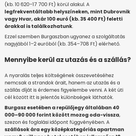
(kb. 10 620–17 700 Ft) körül alakul. A
legfrekventáltabb helyszíneken, mint Dubrovnik
vagy Hvar, akár 100 euró (kb. 35 400 Ft) feletti
árakkal is találkozhatunk
.
Ezzel szemben Burgaszban ugyanez a szolgáltatás
nagyjából 1–2 euróból (kb. 354–708 Ft) elérhető.
Mennyibe kerül az utazás és a szállás?
A nyaralás teljes költségének összevetéséhez
nemcsak a strandok árait, hanem az utazás és a
szállás díját is érdemes figyelembe venni. A két úti
cél között itt is jelentős különbségek láthatók.
Burgasz esetében a repülőjegy általában 40
000–90 000 forint között mozog oda-vissza
,
szezon és foglalási időpont függvényében. A
szállások ára egy középkategóriás apartman