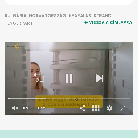
BULGÁRIA
HORVÁTORSZÁG
NYARALÁS
STRAND
VISSZA A CÍMLAPRA
TENGERPART
0
seconds
of
1
minute,