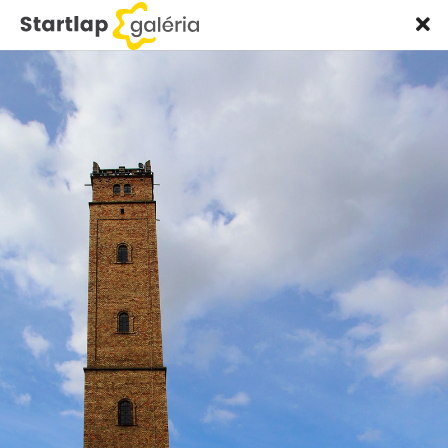
Startlap
Belföld
2023. október 01.
Mi köze Robert Downey Jr.-nak
Tatához?
ERRE-ARRA fotós ajánló
Esterházy-kastély, tatai vár, a
hangulatos Öreg-tó... Megannyi