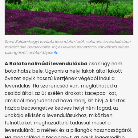
Szent Balázs-hegyi további levendula-fotók, valamint levendulásban
modellt álló border collie-ról, és levendulanektárral táplálkozó színes
pillangókról további képek
itt
.
A Balatonalmádi levendulásba
csak úgy nem
botolhatsz bele. Ugyanis a helyi lakók által lakott
övezet egyik hosszú kertjének végéből indul a
levendulás. Ha szerencséd van, megláthatod a
család által, az út szélén kirakott tacepao-kat,
amikből megtudhatod hova menj, kit hívj. A kertes
házba becsöngetve kedves helyi néni fogad, az
unokája elkísér a levendulásukhoz, miközben
felnőtteket meghazudtoló tudással mesél a
levenduláról, a méhek és a pillangók hasznosságáról.
Ha megtalálod a tacepao-t, az egyik legegyedibb