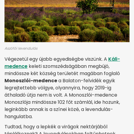
Aszófői levendulás
Végezetül egy újabb egyediségbe viszünk. A
Káli-
medence
keleti szomszédságában megbújó,
mindössze két község területét magában foglaló
Monoszlói-medence
a Balaton-felvidék egyik
legrejtettebb völgye, olyannyira, hogy 2019-ig
áthaladó útja nem is volt. A Monoszlói-medence
Monoszlója mindössze 102 főt számlál, ide hozunk,
leginkább annak is a színei közé, a levendulás-
hangulatba.
Tudtad, hogy a lepkék a virágok nektárjából
táplálkoznak? A levendulásokban feltűnhetnek