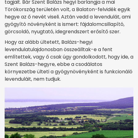
tagjait. Bár Szent Balázs hegyi barlangja a mai
Törökország területén volt, a Balaton-felvidék egyik
hegye az ő nevét viseli. Aztán vedd a levendulát, ami
gyógyító növényként is ismert: fájdalomcsillapító,
görcsoldó, nyugtató, idegrendszert erősítő szer.
Hogy az alább ültetett, Balázs-hegyi
levendulatulajdonosban összeálltak-e a fent
említettek, vagy ő csak úgy gondolkodott, hogy ide, a
Szent Balázs-hegyre, ebbe a csodálatos
környezetbe ülteti a gyógynövényként is funkcionáló
levenduláit, nem tudjuk.