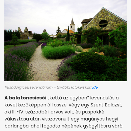
Felsődörgicsei Levendárium – további fotókért katt
ide
A balatoncsicsói
„kettő az egyben” levendulás a
következőképpen áll össze: végy egy Szent Balázst,
aki III.-IV. századbéli orvos volt, és püspökké
választása után visszavonult egy magányos hegyi
barlangba, ahol fogadta népének gyógyításra váró