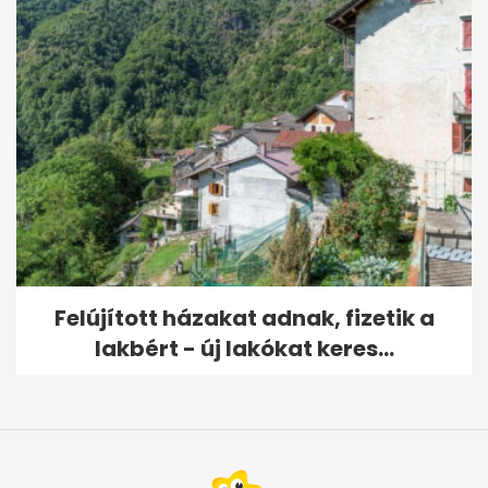
Felújított házakat adnak, fizetik a
lakbért - új lakókat keres...