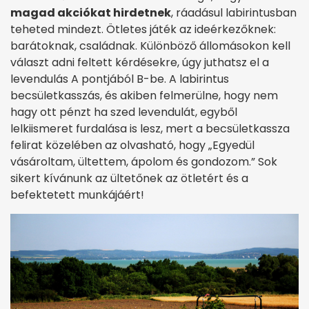
magad akciókat hirdetnek
, ráadásul labirintusban
teheted mindezt. Ötletes játék az ideérkezőknek:
barátoknak, családnak. Különböző állomásokon kell
választ adni feltett kérdésekre, úgy juthatsz el a
levendulás A pontjából B-be. A labirintus
becsületkasszás, és akiben felmerülne, hogy nem
hagy ott pénzt ha szed levendulát, egyből
lelkiismeret furdalása is lesz, mert a becsületkassza
felirat közelében az olvasható, hogy „Egyedül
vásároltam, ültettem, ápolom és gondozom.” Sok
sikert kívánunk az ültetőnek az ötletért és a
befektetett munkájáért!