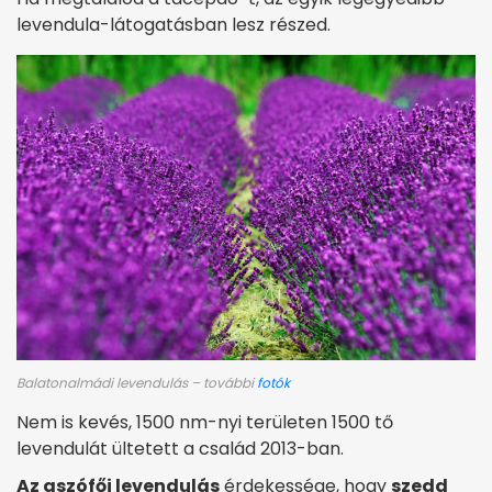
levendula-látogatásban lesz részed.
Balatonalmádi levendulás – további
fotók
Nem is kevés, 1500 nm-nyi területen 1500 tő
levendulát ültetett a család 2013-ban.
Az aszófői levendulás
érdekessége, hogy
szedd