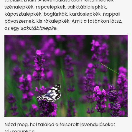
szénalepkék, repcelepkék, sakktáblalepkék,
káposztalepkék, boglárkák, kardoslepkék, nappali
pávaszemek, kis rókalepkék. Amit a fotónkon látsz,
az egy
sakktáblalepke.
Nézd meg, hol találod a felsorolt levendulásokat
térképünkön: