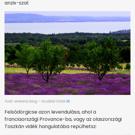
anzix-szal:
Fotó: errearra blog – további fotók
itt
.
Felsődörgicse azon levendulása, ahol a
franciaországi Provance-ba, vagy az olaszországi
Toszkán vidék hangulatába repülhetsz: