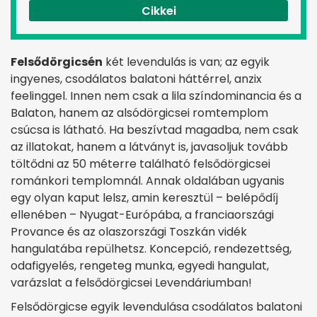
Cikkei
Felsődörgicsén
két levendulás is van; az egyik
ingyenes, csodálatos balatoni háttérrel, anzix
feelinggel. Innen nem csak a lila színdominancia és a
Balaton, hanem az alsódörgicsei romtemplom
csúcsa is látható. Ha beszívtad magadba, nem csak
az illatokat, hanem a látványt is, javasoljuk tovább
töltődni az 50 méterre található felsődörgicsei
románkori templomnál. Annak oldalában ugyanis
egy olyan kaput lelsz, amin keresztül – belépődíj
ellenében – Nyugat-Európába, a franciaországi
Provance és az olaszországi Toszkán vidék
hangulatába repülhetsz. Koncepció, rendezettség,
odafigyelés, rengeteg munka, egyedi hangulat,
varázslat a felsődörgicsei Levendáriumban!
Felsődörgicse egyik levendulása csodálatos balatoni