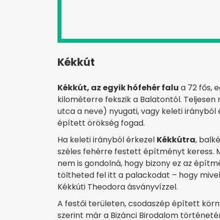
Kékkút
Kékkút, az egyik hófehér falu
a 72 fős, 
kilométerre fekszik a Balatontól. Teljese
utca a neve) nyugati, vagy keleti irányból
épített örökség fogad.
Ha keleti irányból érkezel
Kékkútra
, balk
széles fehérre festett építményt keress. 
nem is gondolná, hogy bizony ez az építm
töltheted fel itt a palackodat – hogy miv
Kékkúti Theodora ásványvízzel.
A festői területen, csodaszép épített kör
szerint már a Bizánci Birodalom történeté