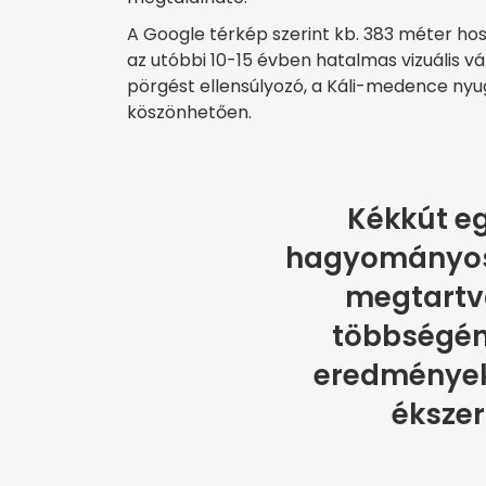
A Google térkép szerint kb. 383 méter ho
az utóbbi 10-15 évben hatalmas vizuális v
pörgést ellensúlyozó, a Káli-medence ny
köszönhetően.
Kékkút eg
hagyományos 
megtartva
többségén
eredmények
ékszer