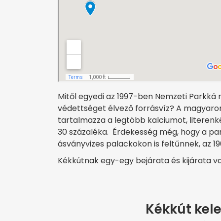
Mitől egyedi az 1997-ben Nemzeti Parkká n
védettséget élvező forrásvíz? A magyaror
tartalmazza a legtöbb kalciumot, literenké
30 százaléka. Érdekesség még, hogy a pa
ásványvizes palackokon is feltűnnek, az 
Kékkútnak egy-egy bejárata és kijárata van
Kékkút kele