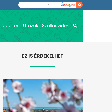
Tóparton
Utazók
Szállásvidék
EZ IS ÉRDEKELHET