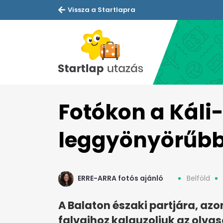
Vissza a Startlapra
Fotókon a Kál
leggyönyörűbb 
ERRE-ARRA fotós ajánló
Belföld
A Balaton északi partjára, azo
falvaihoz kalauzoljuk az olvas