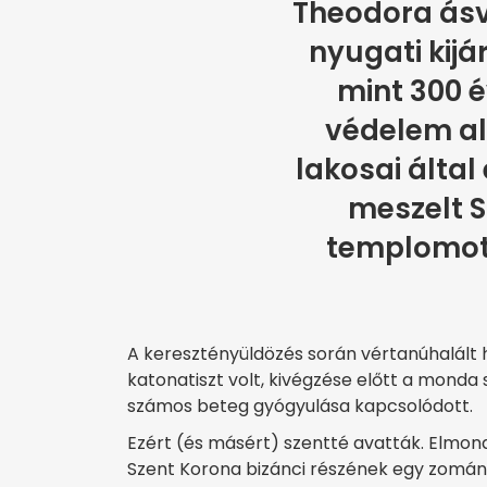
Theodora ásv
nyugati kijá
mint 300 
védelem ala
lakosai által
meszelt 
templomot
A keresztényüldözés során vértanúhalált 
katonatiszt volt, kivégzése előtt a monda sz
számos beteg gyógyulása kapcsolódott.
Ezért (és másért) szentté avatták. Elmo
Szent Korona bizánci részének egy zom