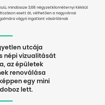
sszú, mindössze 3,68 négyzetkilométernyi Kékkút
áltozáson esett át, vélhetően a nagyvárosi
ugalmára vágyó ingatlant vásárlóknak
yetlen utcája
népi vizualitását
, az épületek
ek renoválása
éppen egy mini
doboz lett.