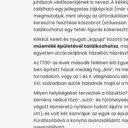
juhászok védőszentjének is nevezi. A kékk
található egy jellegzetes tájképi kút (má
megmutatjuk, mint ahogy az útfordulóban
keresztre feszítése kőszobrot (stílusosa
találkozhatsz egy fehér figurás kőkeresztt
Kékkút keleti és nyugati „kapuja” közötti 
műemlék épületével találkozhatsz
, m
egyetlen utcácskájának házaiból, házrészle
Az 1700-as évek második felében élő Egye
ben épített házuk meddig fog „élni”, mi m
forradalom, vagy az I. és II. világháború 
XXI. században autók haladnak majd el a h
Milyen helyiségeket terveztek a házukba? 
kémény nélküli főző-, sütő- és fűtőhelyisé
vágott kisméretű nyíláson tudott kijutni. 
ott), és volt két kamrájuk: az egyik az ép
Fürdőszobává a konyha avanzsálódott nagy
megtalálható.