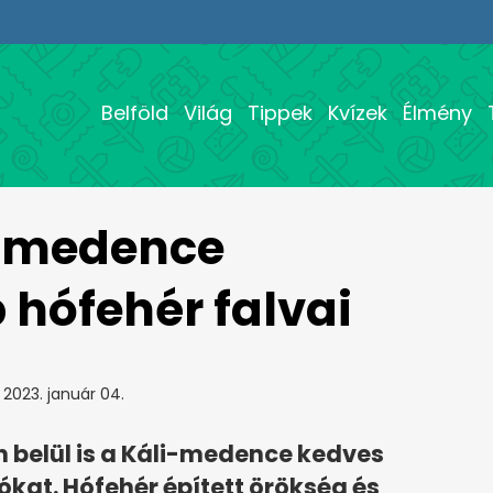
Belföld
Világ
Tippek
Kvízek
Élmény
i-medence
hófehér falvai
2023. január 04.
n belül is a Káli-medence kedves
ókat. Hófehér épített örökség és