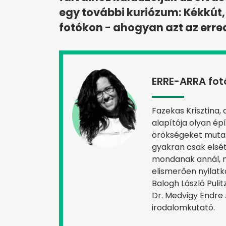
egy további kuriózum: Kékkút,
fotókon - ahogyan azt az errea
ERRE-ARRA fot
Fazekas Krisztina,
alapítója olyan ép
örökségeket muta
gyakran csak elsét
mondanak annál, m
elismerően nyilat
Balogh László Pulit
Dr. Medvigy Endre 
irodalomkutató.