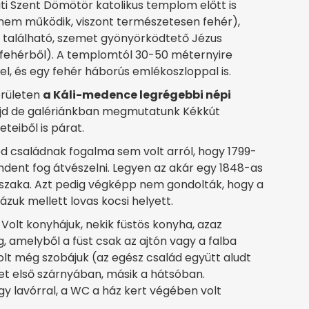
úti Szent Dömötör katolikus templom előtt is
r nem működik, viszont természetesen fehér),
 található, szemet gyönyörködtető Jézus
n fehérből). A templomtól 30-50 méternyire
el, és egy fehér háborús emlékoszloppal is.
területen
a Káli-medence legrégebbi népi
ajd de galériánkban megmutatunk Kékkút
teiből is párat.
d családnak fogalma sem volt arról, hogy 1799-
indent fog átvészelni. Legyen az akár egy 1848-as
időszaka. Azt pedig végképp nem gondolták, hogy a
ázuk mellett lovas kocsi helyett.
Volt konyhájuk, nekik füstös konyha, azaz
g, amelyből a füst csak az ajtón vagy a falba
Volt még szobájuk (az egész család együtt aludt
ület első szárnyában, másik a hátsóban.
 lavórral, a WC a ház kert végében volt