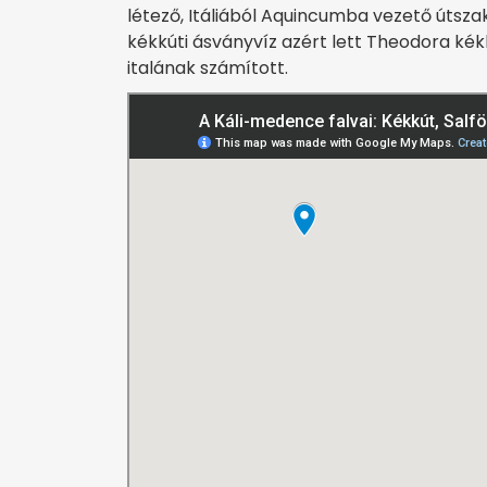
létező, Itáliából Aquincumba vezető útsz
kékkúti ásványvíz azért lett Theodora ké
italának számított.