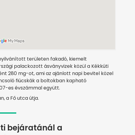
yilvánított területen fakadó, kiemelt
szági palackozott ásványvizek közül a Kékkúti
nt 280 mg-ot, ami az ajánlott napi bevitel közel
ncsoló fiúcskák a boltokban kapható
1907-es évszámmal együtt.
, a Fő utca útja.
ti bejáratánál a