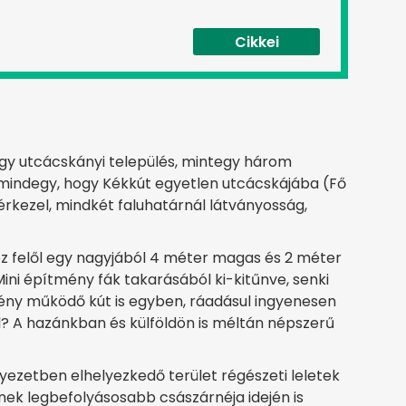
Cikkei
egy utcácskányi település, mintegy három
n mindegy, hogy Kékkút egyetlen utcácskájába (Fő
 érkezel, mindkét faluhatárnál látványosság,
éz felől egy nagyjából 4 méter magas és 2 méter
Mini építmény fák takarásából ki-kitűnve, senki
ény működő kút is egyben, ráadásul ingyenesen
el? A hazánkban és külföldön is méltán népszerű
nyezetben elhelyezkedő terület régészeti leletek
nek legbefolyásosabb császárnéja idején is