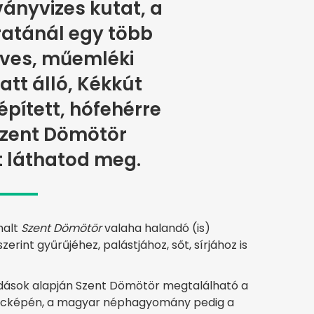
ányvizes kutat, a
ratánál egy több
éves, műemléki
tt álló, Kékkút
 épített, hófehérre
Szent Dömötör
 láthatod meg.
halt
Szent Dömötör
valaha halandó (is)
erint gyűrűjéhez, palástjához, sőt, sírjához is
ndások alapján Szent Dömötör megtalálható a
áncképén, a magyar néphagyomány pedig a