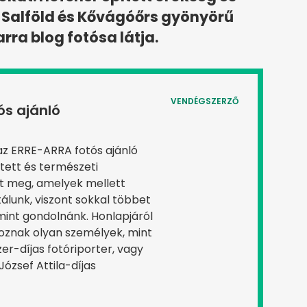
 Salföld és Kővágóőrs gyönyörű
rra blog fotósa látja.
VENDÉGSZERZŐ
ós ajánló
 az ERRE-ARRA fotós ajánló
ített és természeti
t meg, amelyek mellett
álunk, viszont sokkal többet
int gondolnánk. Honlapjáról
koznak olyan személyek, mint
zer-díjas fotóriporter, vagy
József Attila-díjas