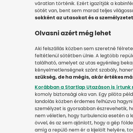
váratlan történik. Ezért igazítják a kabinf
sötét van, bent sem marad teljes világoss
sokként az utasokat és a személyzetet 
Olvasni azért még lehet
Aki felszállás közben sem szeretné félrete
feltétlenül sötétben ülnie. A legtöbb repü
található, amelyet az utas egyénileg beka
kényelmetlenségnek szánt szabály, hanem
szükség, de ha mégis, akár értékes má
Korábban a Startlap Utazáson is írtunk 
komoly biztonsági oka van. Egy pilóta példá
landolás közben érdemes felhúzva hagyni 
személyzet is gyorsabban észrevehetik, ha
nem véletlen, hogy turbulencia esetén a 
övvel, és az sem ajánlott, hogy a gép föld
amíg a repülő nem ér a kijelölt helyére, to