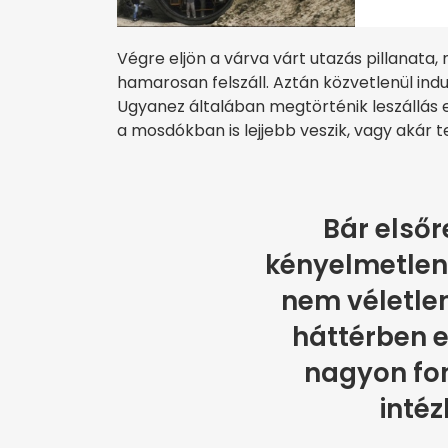
Végre eljön a várva várt utazás pillanata, 
hamarosan felszáll. Aztán közvetlenül indu
Ugyanez általában megtörténik leszállás el
a mosdókban is lejjebb veszik, vagy akár te
Bár elsőr
kényelmetlen 
nem véletlen
háttérben e
nagyon fon
intéz