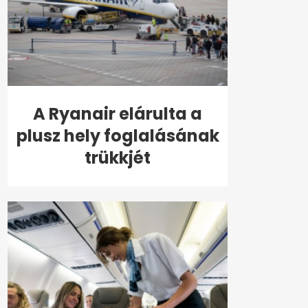
A Ryanair elárulta a
plusz hely foglalásának
trükkjét