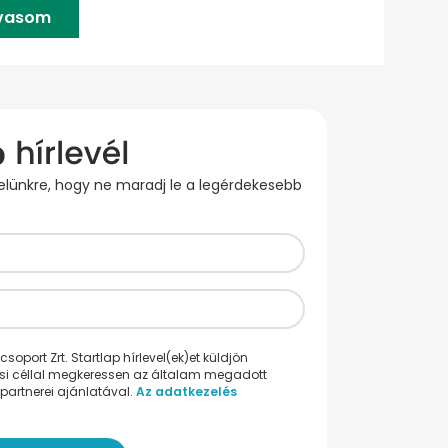
lvasom
evelünkre, hogy ne maradj le a legérdekesebb
oport Zrt. Startlap hírlevel(ek)et küldjön
ési céllal megkeressen az általam megadott
partnerei ajánlatával.
Az adatkezelés