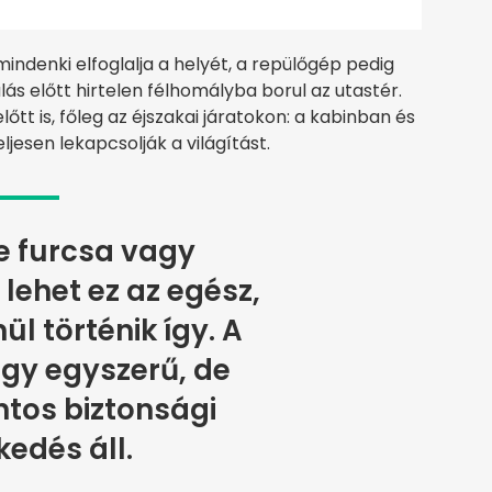
mindenki elfoglalja a helyét, a repülőgép pedig
lás előtt hirtelen félhomályba borul az utastér.
őtt is, főleg az éjszakai járatokon: a kabinban és
ljesen lekapcsolják a világítást.
e furcsa vagy
lehet ez az egész,
ül történik így. A
gy egyszerű, de
tos biztonsági
kedés áll.