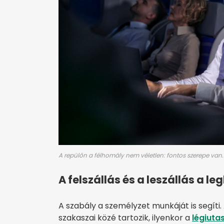
A repülőn a félhomály nem véletlen: fontos szerepe van.
A felszállás és a leszállás a l
A szabály a személyzet munkáját is segíti. 
szakaszai közé tartozik, ilyenkor a
légiuta