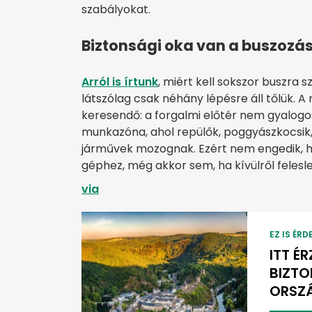
szabályokat.
Biztonsági oka van a buszozás
Arról is írtunk
, miért kell sokszor buszra s
látszólag csak néhány lépésre áll tőlük. A
keresendő: a forgalmi előtér nem gyalogo
munkazóna, ahol repülők, poggyászkocsik, 
járművek mozognak. Ezért nem engedik, h
géphez, még akkor sem, ha kívülről felesle
via
EZ IS ÉRD
ITT É
BIZTO
ORSZÁ