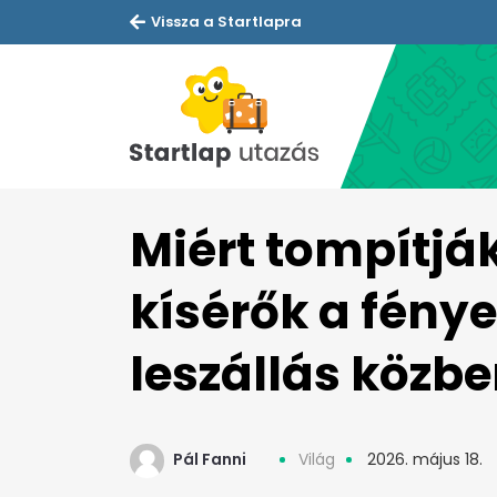
Vissza a Startlapra
Miért tompítják
kísérők a fénye
leszállás közb
Pál Fanni
Világ
2026. május 18.