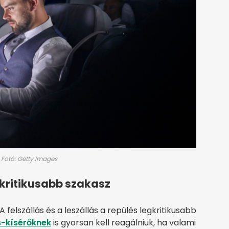
 Fotó: Getty Images
egkritikusabb szakasz
A felszállás és a leszállás a repülés legkritikusabb
s-kísérőknek
is gyorsan kell reagálniuk, ha valami