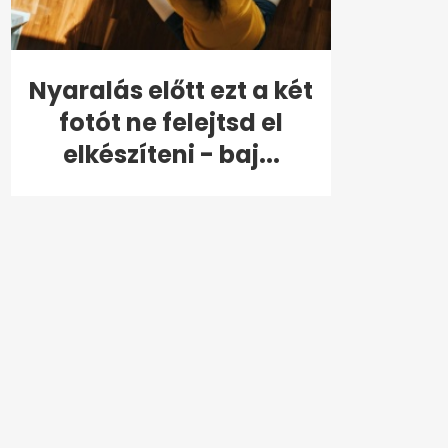
Nyaralás előtt ezt a két
fotót ne felejtsd el
elkészíteni - baj...