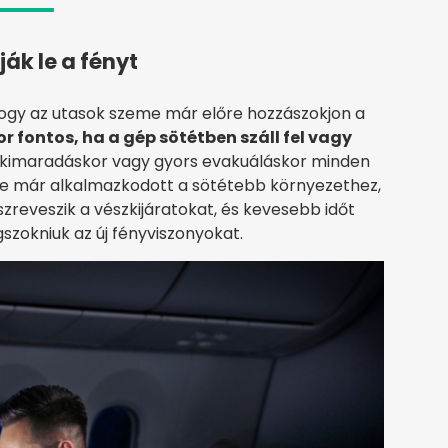
ák le a fényt
 hogy az utasok szeme már előre hozzászokjon a
r fontos, ha a gép sötétben száll fel vagy
mkimaradáskor vagy gyors evakuáláskor minden
e már alkalmazkodott a sötétebb környezethez,
eveszik a vészkijáratokat, és kevesebb időt
gszokniuk az új fényviszonyokat.