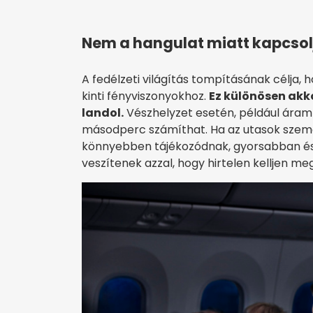
Nem a hangulat miatt kapcsolj
A fedélzeti világítás tompításának célja,
kinti fényviszonyokhoz.
Ez különösen akko
landol.
Vészhelyzet esetén, például ára
másodperc számíthat. Ha az utasok szem
könnyebben tájékozódnak, gyorsabban észr
veszítenek azzal, hogy hirtelen kelljen me