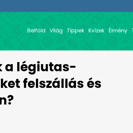
Belföld
Világ
Tippek
Kvízek
Élmény
 a légiutas-
ket felszállás és
en?