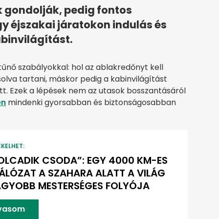
 gondolják, pedig fontos
y éjszakai járatokon indulás és
binvilágítást.
tűnő szabályokkal: hol az ablakredőnyt kell
solva tartani, máskor pedig a kabinvilágítást
őtt. Ezek a lépések nem az utasok bosszantásáról
en
mindenki gyorsabban és biztonságosabban
EKELHET:
OLCADIK CSODA”: EGY 4000 KM-ES
LÓZAT A SZAHARA ALATT A VILÁG
AGYOBB MESTERSÉGES FOLYÓJA
lvasom