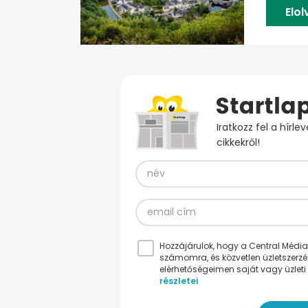
Elo
Iratkozz fel a hírl
cikkekről!
Hozzájárulok, hogy a Central Médiacs
számomra, és közvetlen üzletszerz
elérhetőségeimen saját vagy üzleti 
részletei