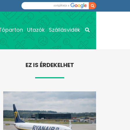
Tóparton
Utazók
Szállásvidék
EZ IS ÉRDEKELHET