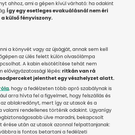
ényt ahhoz, ami a gépen kívül várható: ha odakint
ág.
Így egy esetleges evakuálásnál nem éri
a külső fényviszony.
nni a könyvét vagy az újságját, annak sem kell
lőgépen az ülés felett külön olvasólámpa
pcsolhat. A kabin elsötétítése tehát nem
 elővigyázatossági lépés:
ritkán van rá
sodperceket jelenthet egy vészhelyzet alatt.
róla
, hogy a fedélzeten több apró szabálynak is
ul arra hívta fel a figyelmet, hogy felszállás és
az ablakredőnyt, mert így az utasok és a
 valami rendellenes történik odakint. Ugyanígy
legbiztonságosabb ülve maradni, bekapcsolt
et érése után az utasok azonnal felpattanjanak:
vábbra is fontos betartani a fedélzeti