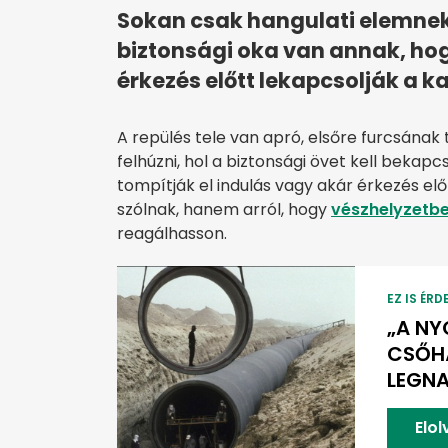
Sokan csak hangulati elemnek
biztonsági oka van annak, hog
érkezés előtt lekapcsolják a ka
A repülés tele van apró, elsőre furcsának 
felhúzni, hol a biztonsági övet kell bekapc
tompítják el indulás vagy akár érkezés el
szólnak, hanem arról, hogy
vészhelyzetb
reagálhasson.
EZ IS ÉRD
„A NY
CSŐHÁ
LEGN
Elo