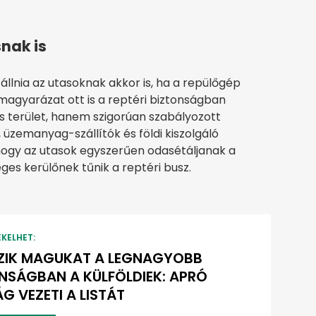
nak is
zállnia az utasoknak akkor is, ha a repülőgép
 magyarázat ott is a reptéri biztonságban
s terület, hanem szigorúan szabályozott
üzemanyag-szállítók és földi kiszolgáló
ogy az utasok egyszerűen odasétáljanak a
ges kerülőnek tűnik a reptéri busz.
EKELHET:
RZIK MAGUKAT A LEGNAGYOBB
NSÁGBAN A KÜLFÖLDIEK: APRÓ
G VEZETI A LISTÁT