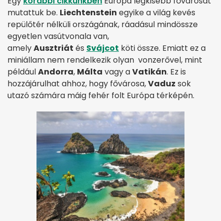
Egy
korábbi cikkünkben
Európa legkisebb fővárosát
mutattuk be.
Liechtenstein
egyike a világ kevés
repülőtér nélküli országának, ráadásul mindössze
egyetlen vasútvonala van,
amely
Ausztriát
és
Svájcot
köti össze. Emiatt ez a
miniállam nem rendelkezik olyan vonzerővel, mint
például
Andorra
,
Málta
vagy a
Vatikán
. Ez is
hozzájárulhat ahhoz, hogy fővárosa,
Vaduz
sok
utazó számára máig fehér folt Európa térképén.