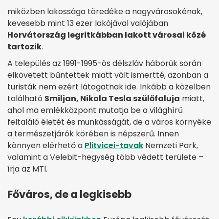
miközben lakossága töredéke a nagyvárosokénak,
kevesebb mint 13 ezer lakójával valójában
Horvátország legritkábban lakott városai közé
tartozik
.
A település az 1991-1995-ös délszláv háborúk során
elkövetett bűntettek miatt vált ismertté, azonban a
turisták nem ezért látogatnak ide. Inkább a közelben
található
Smiljan, Nikola Tesla szülőfaluja
miatt,
ahol ma emlékközpont mutatja be a világhírű
feltaláló életét és munkásságát, de a város környéke
a természetjárók körében is népszerű. Innen
könnyen elérhető a
Plitvicei-tavak
Nemzeti Park,
valamint a Velebit-hegység több védett területe –
írja az MTI.
Főváros, de a legkisebb