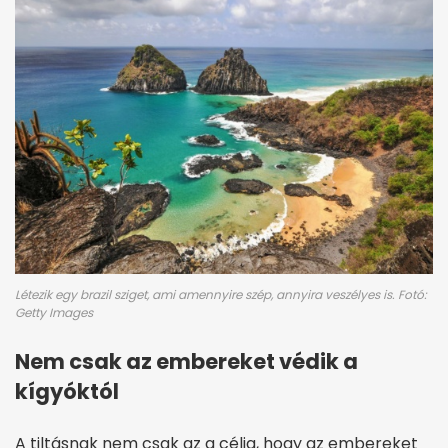
Létezik egy brazil sziget, ami amennyire szép, annyira veszélyes is. Fotó:
Getty Images
Nem csak az embereket védik a
kígyóktól
A tiltásnak nem csak az a célja, hogy az embereket