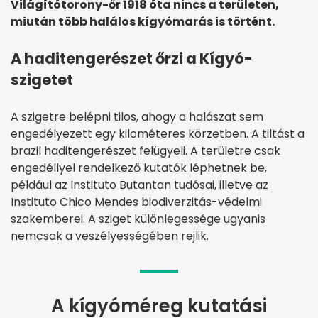
Világítótorony-őr 1918 óta nincs a területen,
miután több halálos kígyómarás is történt.
A haditengerészet őrzi a Kígyó-
szigetet
A szigetre belépni tilos, ahogy a halászat sem
engedélyezett egy kilométeres körzetben. A tiltást a
brazil haditengerészet felügyeli. A területre csak
engedéllyel rendelkező kutatók léphetnek be,
például az Instituto Butantan tudósai, illetve az
Instituto Chico Mendes biodiverzitás-védelmi
szakemberei. A sziget különlegessége ugyanis
nemcsak a veszélyességében rejlik.
A kígyóméreg kutatási