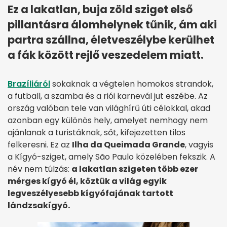
Ez a lakatlan, buja zöld sziget első
pillantásra álomhelynek tűnik, ám aki
partra szállna, életveszélybe kerülhet
a fák között rejlő veszedelem miatt.
Brazíliáról
sokaknak a végtelen homokos strandok,
a futball, a szamba és a riói karnevál jut eszébe. Az
ország valóban tele van világhírű úti célokkal, akad
azonban egy különös hely, amelyet nemhogy nem
ajánlanak a turistáknak, sőt, kifejezetten tilos
felkeresni. Ez az
Ilha da Queimada Grande
, vagyis
a Kígyó-sziget, amely São Paulo közelében fekszik. A
név nem túlzás:
a lakatlan szigeten több ezer
mérges kígyó él, köztük a világ egyik
legveszélyesebb kígyófajának tartott
lándzsakígyó.