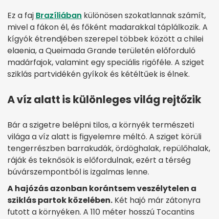
Ez a faj
Brazíliában
különösen szokatlannak számít,
mivel a fákon él, és főként madarakkal táplálkozik. A
kígyók étrendjében szerepel többek között a chilei
elaenia, a Queimada Grande területén előforduló
madárfajok, valamint egy speciális rigóféle. A sziget
sziklás partvidékén gyíkok és kétéltűek is élnek.
A víz alatt is különleges világ rejtőzik
Bár a szigetre belépni tilos, a környék természeti
világa a víz alatt is figyelemre méltó. A sziget körüli
tengerrészben barrakudák, ördöghalak, repülőhalak,
ráják és teknősök is előfordulnak, ezért a térség
búvárszempontból is izgalmas lenne.
A hajózás azonban korántsem veszélytelen a
sziklás partok közelében.
Két hajó már zátonyra
futott a környéken. A 110 méter hosszú Tocantins