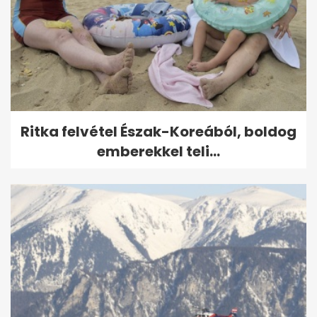
Ritka felvétel Észak-Koreából, boldog
emberekkel teli...