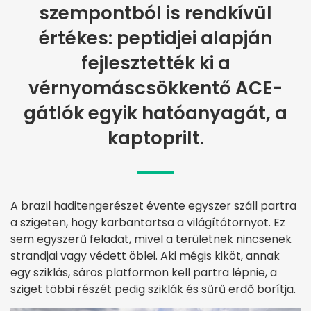
szempontból is rendkívül
értékes: peptidjei alapján
fejlesztették ki a
vérnyomáscsökkentő ACE-
gátlók egyik hatóanyagát, a
kaptoprilt.
A brazil haditengerészet évente egyszer száll partra
a szigeten, hogy karbantartsa a világítótornyot. Ez
sem egyszerű feladat, mivel a területnek nincsenek
strandjai vagy védett öblei. Aki mégis kiköt, annak
egy sziklás, sáros platformon kell partra lépnie, a
sziget többi részét pedig sziklák és sűrű erdő borítja.