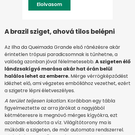
Elolvasom
A brazil sziget, ahová tilos belépni
Az Ilha da Queimada Grande első ránézésre akár
érintetlen trópusi paradicsomnak is tűnhetne, a
valóság azonban jóval félelmetesebb.
A szigeten élő
lándzsakígyó marása akár hat órán belül
halálos lehet az emberre.
Mérge vérrögképződést
idézhet elő, ami végzetes embóliához vezethet, ezért
a szigetre lépni életveszélyes.
A terület teljesen lakatlan.
Korábban egy tábla
figyelmeztette az arra járókat a nagyjából
kétméteresre is megnövő mérges kígyókra, ezt
azonban elsodorta a víz. Világítótorony ma is
működik a szigeten, de már automata rendszerrel.