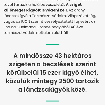
távol tartsák a halálos veszélytől.
A sziget
különleges kígyóit is védeni kell.
Az arany
lándzsakígyó a Természetvédelmi Világszövetség,
vagyis az IUCN szerint veszélyeztetett faj, ezért az
Ilha da Queimada Grande nagyjából 40 éve
természetvédelmi oltalom alatt áll.
A mindössze 43 hektáros
szigeten a becslések szerint
körülbelül 15 ezer kígyó élhet,
közülük mintegy 2500 tartozik
a lándzsakígyók közé.