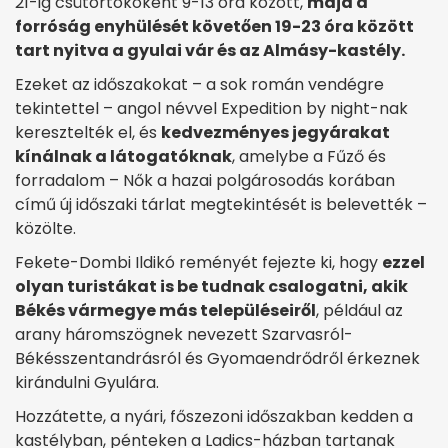
21-ig csütörtököként 9-13 óra között,
majd a
forróság enyhülését követően 19-23 óra között
tart nyitva a gyulai vár és az Almásy-kastély.
Ezeket az időszakokat – a sok román vendégre
tekintettel – angol névvel Expedition by night-nak
keresztelték el, és
kedvezményes jegyárakat
kínálnak a látogatóknak
, amelybe a Fűző és
forradalom – Nők a hazai polgárosodás korában
című új időszaki tárlat megtekintését is belevették –
közölte.
Fekete-Dombi Ildikó reményét fejezte ki, hogy
ezzel
olyan turistákat is be tudnak csalogatni, akik
Békés vármegye más településeiről
, például az
arany háromszögnek nevezett Szarvasról-
Békésszentandrásról és Gyomaendrődről érkeznek
kirándulni Gyulára.
Hozzátette, a nyári, főszezoni időszakban kedden a
kastélyban, pénteken a Ladics-házban tartanak