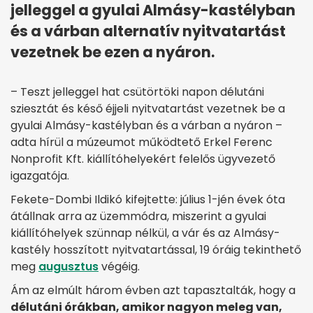
jelleggel a gyulai Almásy-kastélyban
és a várban alternatív nyitvatartást
vezetnek be ezen a nyáron.
– Teszt jelleggel hat csütörtöki napon délutáni
sziesztát és késő éjjeli nyitvatartást vezetnek be a
gyulai Almásy-kastélyban és a várban a nyáron –
adta hírül a múzeumot működtető Erkel Ferenc
Nonprofit Kft. kiállítóhelyekért felelős ügyvezető
igazgatója.
Fekete-Dombi Ildikó kifejtette: július 1-jén évek óta
átállnak arra az üzemmódra, miszerint a gyulai
kiállítóhelyek szünnap nélkül, a vár és az Almásy-
kastély hosszított nyitvatartással, 19 óráig tekinthető
meg
augusztus
végéig.
Ám az elmúlt három évben azt tapasztalták, hogy a
délutáni órákban, amikor nagyon meleg van,