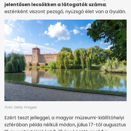
jelentősen lecsökken a látogatók száma
;
esténként viszont pezsgő, nyüzsgő élet van a Gyulán.
Fotó: Getty Images
Ezért teszt jelleggel, a magyar múzeumi-kiállítóhelyi
szférában példa nélküli módon, július 17-től augusztus