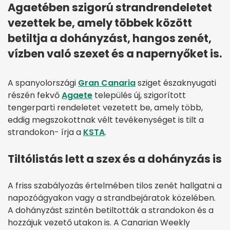
Agaetében szigorú strandrendeletet
vezettek be, amely többek között
betiltja a dohányzást, hangos zenét,
vízben való szexet és a napernyőket is.
A spanyolországi
Gran Canaria
sziget északnyugati
részén fekvő
Agaete
település új, szigorított
tengerparti rendeletet vezetett be, amely több,
eddig megszokottnak vélt tevékenységet is tilt a
strandokon- írja a
KSTA
.
Tiltólistás lett a szex és a dohányzás is
A friss szabályozás értelmében tilos zenét hallgatni a
napozóágyakon vagy a strandbejáratok közelében.
A dohányzást szintén betiltották a strandokon és a
hozzájuk vezető utakon is. A Canarian Weekly