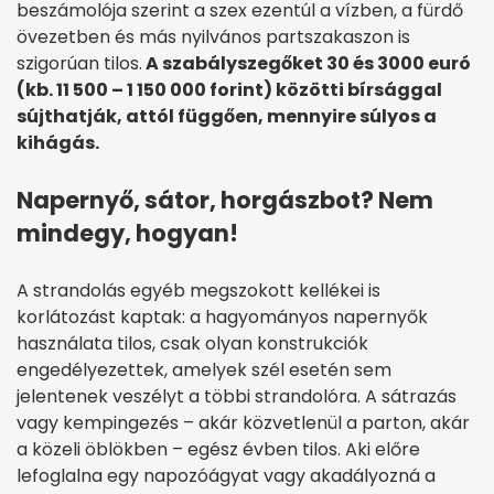
beszámolója szerint a szex ezentúl a vízben, a fürdő
övezetben és más nyilvános partszakaszon is
szigorúan tilos.
A szabályszegőket 30 és 3000 euró
(kb. 11 500 – 1 150 000 forint) közötti bírsággal
sújthatják, attól függően, mennyire súlyos a
kihágás.
Napernyő, sátor, horgászbot? Nem
mindegy, hogyan!
A strandolás egyéb megszokott kellékei is
korlátozást kaptak: a hagyományos napernyők
használata tilos, csak olyan konstrukciók
engedélyezettek, amelyek szél esetén sem
jelentenek veszélyt a többi strandolóra. A sátrazás
vagy kempingezés – akár közvetlenül a parton, akár
a közeli öblökben – egész évben tilos. Aki előre
lefoglalna egy napozóágyat vagy akadályozná a