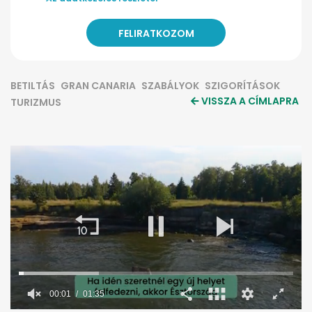
BETILTÁS
GRAN CANARIA
SZABÁLYOK
SZIGORÍTÁSOK
VISSZA A CÍMLAPRA
TURIZMUS
00:02
01:35