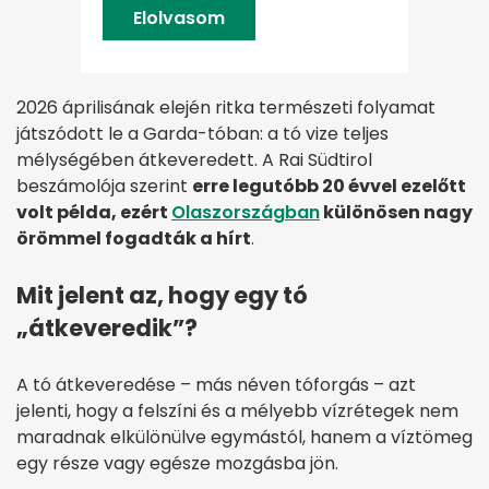
Elolvasom
2026 áprilisának elején ritka természeti folyamat
játszódott le a Garda-tóban: a tó vize teljes
mélységében átkeveredett. A Rai Südtirol
beszámolója szerint
erre legutóbb 20 évvel ezelőtt
volt példa, ezért
Olaszországban
különösen nagy
örömmel fogadták a hírt
.
Mit jelent az, hogy egy tó
„átkeveredik”?
A tó átkeveredése – más néven tóforgás – azt
jelenti, hogy a felszíni és a mélyebb vízrétegek nem
maradnak elkülönülve egymástól, hanem a víztömeg
egy része vagy egésze mozgásba jön.