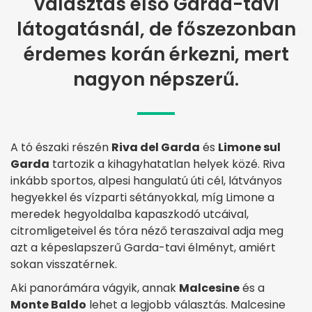
választás első Garda-tavi
látogatásnál, de főszezonban
érdemes korán érkezni, mert
nagyon népszerű.
A tó északi részén
Riva del Garda
és
Limone sul
Garda
tartozik a kihagyhatatlan helyek közé. Riva
inkább sportos, alpesi hangulatú úti cél, látványos
hegyekkel és vízparti sétányokkal, míg Limone a
meredek hegyoldalba kapaszkodó utcáival,
citromligeteivel és tóra néző teraszaival adja meg
azt a képeslapszerű Garda-tavi élményt, amiért
sokan visszatérnek.
Aki panorámára vágyik, annak
Malcesine
és a
Monte Baldo
lehet a legjobb választás. Malcesine