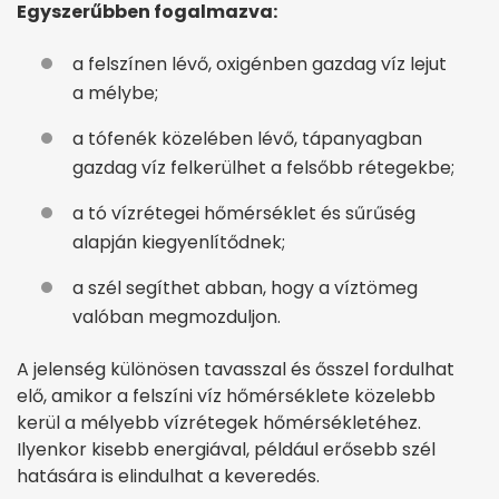
Egyszerűbben fogalmazva:
a felszínen lévő, oxigénben gazdag víz lejut
a mélybe;
a tófenék közelében lévő, tápanyagban
gazdag víz felkerülhet a felsőbb rétegekbe;
a tó vízrétegei hőmérséklet és sűrűség
alapján kiegyenlítődnek;
a szél segíthet abban, hogy a víztömeg
valóban megmozduljon.
A jelenség különösen tavasszal és ősszel fordulhat
elő, amikor a felszíni víz hőmérséklete közelebb
kerül a mélyebb vízrétegek hőmérsékletéhez.
Ilyenkor kisebb energiával, például erősebb szél
hatására is elindulhat a keveredés.