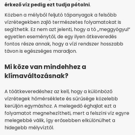
érkező víz pedig ezt tudja pótolni
.
Közben a mélyből feljutó tápanyagok a felsőbb
vízrétegekben zajló természetes folyamatokat is
segíthetik. Ez nem azt jelenti, hogy a tó „meggyógyul”
egyetlen eseménytől, de egy ilyen átkeveredés
fontos része annak, hogy a vízi rendszer hosszabb
távon is egészséges maradjon.
Mi köze van mindehhez a
klímaváltozásnak?
A tóátkeveredéshez az kell, hogy a különböző
vízrétegek hőmérséklete és sűrűsége közelebb
kerüljön egymáshoz. A melegedő éghajlat ezt a
folyamatot megnehezítheti, mert a felszíni víz egyre
melegebbé válik, így erősebben elkülönülhet a
hidegebb mélyvíztől.