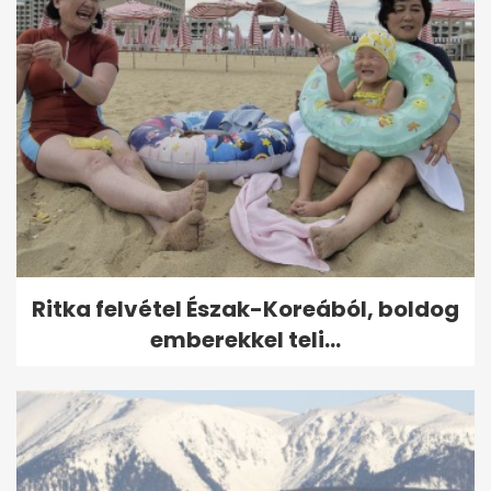
Ritka felvétel Észak-Koreából, boldog
emberekkel teli...