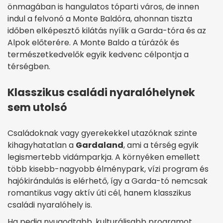
önmagában is hangulatos tóparti város, de innen
indul a felvonó a Monte Baldóra, ahonnan tiszta
időben elképesztő kilátás nyílik a Garda-tóra és az
Alpok előterére. A Monte Baldo a túrázók és
természetkedvelők egyik kedvenc célpontja a
térségben.
Klasszikus családi nyaralóhelynek
sem utolsó
Családoknak vagy gyerekekkel utazóknak szinte
kihagyhatatlan a
Gardaland
, ami a térség egyik
legismertebb vidámparkja. A környéken emellett
több kisebb-nagyobb élménypark, vízi program és
hajókirándulás is elérhető, így a Garda-tó nemcsak
romantikus vagy aktív úti cél, hanem klasszikus
családi nyaralóhely is.
Ha pedig nyugodtabb, kulturálisabb programot