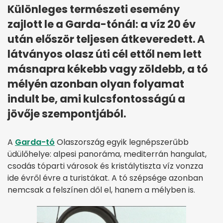
Különleges természeti esemény
zajlott le a Garda-tónál: a víz 20 év
után először teljesen átkeveredett. A
látványos olasz úti cél ettől nem lett
másnapra kékebb vagy zöldebb, a tó
mélyén azonban olyan folyamat
indult be, ami kulcsfontosságú a
jövője szempontjából.
A
Garda-tó
Olaszország egyik legnépszerűbb
üdülőhelye: alpesi panoráma, mediterrán hangulat,
csodás tóparti városok és kristálytiszta víz vonzza
ide évről évre a turistákat. A tó szépsége azonban
nemcsak a felszínen dől el, hanem a mélyben is.