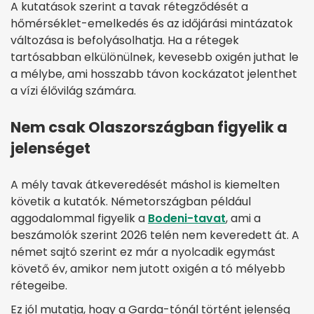
A kutatások szerint a tavak rétegződését a
hőmérséklet-emelkedés és az időjárási mintázatok
változása is befolyásolhatja. Ha a rétegek
tartósabban elkülönülnek, kevesebb oxigén juthat le
a mélybe, ami hosszabb távon kockázatot jelenthet
a vízi élővilág számára.
Nem csak Olaszországban figyelik a
jelenséget
A mély tavak átkeveredését máshol is kiemelten
követik a kutatók. Németországban például
aggodalommal figyelik a
Bodeni-tavat
, ami a
beszámolók szerint 2026 telén nem keveredett át. A
német sajtó szerint ez már a nyolcadik egymást
követő év, amikor nem jutott oxigén a tó mélyebb
rétegeibe.
Ez jól mutatja, hogy a Garda-tónál történt jelenség