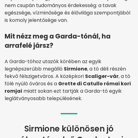
nem csupán tudományos érdekesség: a tavak
egészsége, vízminősége és élővilága szempontjából
is komoly jelentősége van.
Mit nézz meg a Garda-tónál, ha
arrafelé jársz?
A Garda-tóhoz utazók körében az egyik
legnépszerűbb megálló
Sirmione
, a tó déli részén
fekvő félszigetváros. A középkori
Scaliger-vár
, a tó
fölé nyúló óváros és a
Grotte di Catullo római kori
romjai
miatt sokan ezt tartják a Garda-tó egyik
leglátványosabb településének.
Sirmione különösen jó