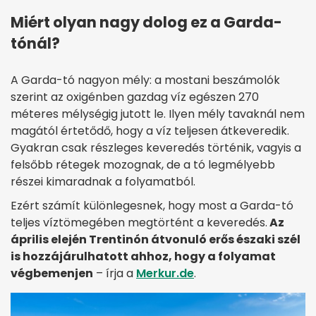
Miért olyan nagy dolog ez a Garda-
tónál?
A Garda-tó nagyon mély: a mostani beszámolók
szerint az oxigénben gazdag víz egészen 270
méteres mélységig jutott le. Ilyen mély tavaknál nem
magától értetődő, hogy a víz teljesen átkeveredik.
Gyakran csak részleges keveredés történik, vagyis a
felsőbb rétegek mozognak, de a tó legmélyebb
részei kimaradnak a folyamatból.
Ezért számít különlegesnek, hogy most a Garda-tó
teljes víztömegében megtörtént a keveredés.
Az
április elején Trentinón átvonuló erős északi szél
is hozzájárulhatott ahhoz, hogy a folyamat
végbemenjen
– írja a
Merkur.de
.