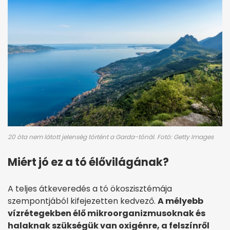
20 óta nem látott jelenség történt a Garda-tónál. Fotó: Getty Images
Miért jó ez a tó élővilágának?
A teljes átkeveredés a tó ökoszisztémája
szempontjából kifejezetten kedvező.
A mélyebb
vízrétegekben élő mikroorganizmusoknak és
halaknak szükségük van oxigénre, a felszínről