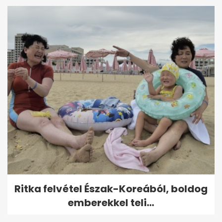
Ritka felvétel Észak-Koreából, boldog
emberekkel teli...