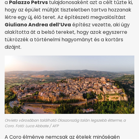
a
Palazzo Petrvs
tulajdonosaként azt a célt tűzte ki,
hogy az épület múltját tiszteletben tartva hozzanak
létre egy új, élő teret. Az építészeti megvalósítást
Giuliano Andrea dell’Uva
építész vezette, aki úgy
alakította át a belső tereket, hogy azok egyszerre
tükrözzék a történelmi hagyományt és a kortárs
dizájnt.
Orvieto városában található Olaszország talán legszebb étterme, a
Coro. Fotó: Luca Abbate / AFP
A Coro élménye nemcsak az ételek minőségén