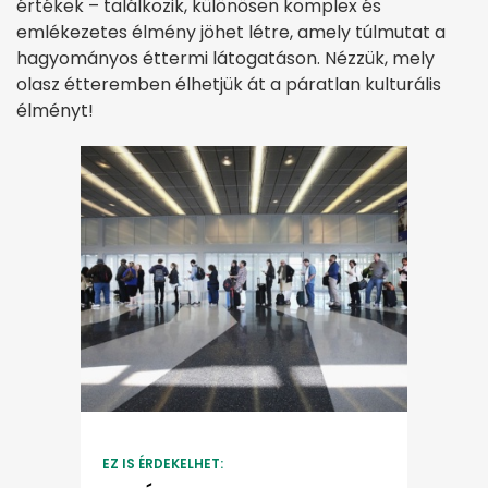
értékek – találkozik, különösen komplex és
emlékezetes élmény jöhet létre, amely túlmutat a
hagyományos éttermi látogatáson. Nézzük, mely
olasz étteremben élhetjük át a páratlan kulturális
élményt!
EZ IS ÉRDEKELHET: