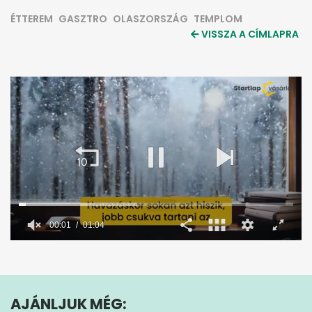
ÉTTEREM
GASZTRO
OLASZORSZÁG
TEMPLOM
VISSZA A CÍMLAPRA
0
seconds
of
1
minute,
AJÁNLJUK MÉG:
4
seconds