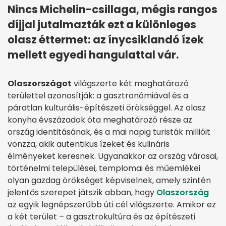
Nincs Michelin-csillaga, mégis rangos
díjjal jutalmazták ezt a különleges
olasz éttermet: az ínycsiklandó ízek
mellett egyedi hangulattal vár.
Olaszországot
világszerte két meghatározó
területtel azonosítják: a gasztronómiával és a
páratlan kulturális-építészeti örökséggel. Az olasz
konyha évszázadok óta meghatározó része az
ország identitásának, és a mai napig turisták millióit
vonzza, akik autentikus ízeket és kulináris
élményeket keresnek. Ugyanakkor az ország városai,
történelmi települései, templomai és műemlékei
olyan gazdag örökséget képviselnek, amely szintén
jelentős szerepet játszik abban, hogy
Olaszország
az egyik legnépszerűbb úti cél világszerte. Amikor ez
a két terület – a gasztrokultúra és az építészeti