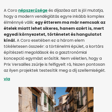
A Coro
népszerűsége
és díjazása azt is jól mutatja,
hogy a modern vendéglátás egyre inkább komplex
élménnyé válik:
egy étterem ma már nemcsak az
ételek miatt lehet sikeres, hanem azért is, mert
egyedi környezetet, történetet és hangulatot
kínál.
A Coro esetében ez a három elem
tökéletesen összeér: a történelmi épület, a kortárs
építészeti megoldások és a gasztronómiai
koncepció egymást erősítik. Nem véletlen, hogy a
Prix Versailles zsűrije is felfigyelt rá, hiszen pontosan
az ilyen projektek testesítik meg a díj szellemiségét.
via