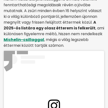
fenntarthatósági megoldásaik révén a jövőbe
mutatnak. A zsűri minden évben 16 helyszínt választ
ki a világ különböző pontjairól, jellemzően újonnan
megnyílt vagy frissen felújított éttermek közül.
A
2025-ös listára egy olasz étterem is felkerült
, ami
különösen figyelemre méltó, hiszen nem rendelkezik
Michelin-csillaggal
, mégis a világ legszebb
éttermei között tartják számon.