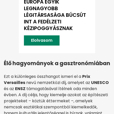
EURÓPA EGYIK
LEGNAGYOBB
LÉGITÁRSASÁGA BÚCSÚT
INT A FEDÉLZETI
KÉZIPOGGYÁSZNAK
Elolvasom
Élő hagyományok a gasztronómiában
Ezt a különleges összhangot ismeri el a
Prix
Versailles
nevű nemzetközi díj, amelyet az
UNESCO
és az
ENSZ
támogatásával ítélnek oda minden
évben. A díj célja, hogy kiemelje azokat az építészeti
projekteket – köztük éttermeket –, amelyek
nemcsak esztétikai szempontból kiemelkedők,
hanem kulturális jelentőséggel is bírnak, valamint