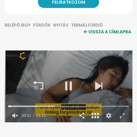
BELÉPŐJEGY
FÜRDŐK
NYITÁS
TERMÁLFÜRDŐ
VISSZA A CÍMLAPRA
00:02
01:12
0
seconds
of