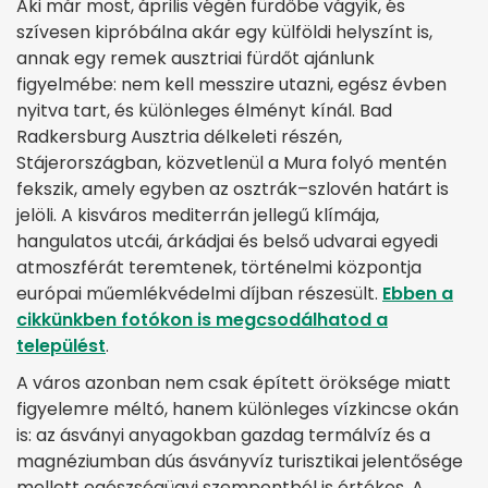
Aki már most, április végén fürdőbe vágyik, és
szívesen kipróbálna akár egy külföldi helyszínt is,
annak egy remek ausztriai fürdőt ajánlunk
figyelmébe: nem kell messzire utazni, egész évben
nyitva tart, és különleges élményt kínál. Bad
Radkersburg Ausztria délkeleti részén,
Stájerországban, közvetlenül a Mura folyó mentén
fekszik, amely egyben az osztrák–szlovén határt is
jelöli. A kisváros mediterrán jellegű klímája,
hangulatos utcái, árkádjai és belső udvarai egyedi
atmoszférát teremtenek, történelmi központja
európai műemlékvédelmi díjban részesült.
Ebben a
cikkünkben fotókon is megcsodálhatod a
települést
.
A város azonban nem csak épített öröksége miatt
figyelemre méltó, hanem különleges vízkincse okán
is: az ásványi anyagokban gazdag termálvíz és a
magnéziumban dús ásványvíz turisztikai jelentősége
mellett egészségügyi szempontból is értékes. A