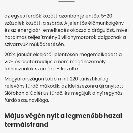
az egyes fürdők között azonban jelentős, 5-20
százalék közötti a szórás. A jelentős élőmunkaigény
és az energiaár-emelkedés okozza a drágulást, mivel
hatalmas teljesítményű villanymotorok dolgoznak a
szivattyúk működtetésén.
2024 január elsejétől jelentősen megemelkedett a
víz- és csatornadíj is a nem magánszemély
felhasználók számára – közölte.
Magyarországon több mint 220 turisztikailag
releváns fürdő működik, az idei szezonra újranyitott
Siófokon a Galérius fürdő, és megújult a nyíregyházi
fürdő szaunavilága.
Május végén nyit a legmenőbb hazai
termálstrand