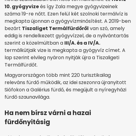
10. gyógyvize
és így Zala megye gyógyvizeinek
száma 19-re nőtt. Ezen felül két szolnoki termálvíz is
megkapta újonnan a gyógyvízminősítést. A 2019-ben
bezárt
Tiszaliget Termálfürdőről
van szó, amely
eddig is rendelkezett gyógyvízzel, de a nyilvántartás
szerint a közelmúltban a
III/A. és a IV/A.
termálkútjaik vize is megkapta a gyógyvíz címet. A
lap szerint elvileg nyáron nyitják újra a Tiszaligeti
Termálfürdőt.
Magyarországon több mint 220 turisztikailag
releváns fürdő működik, az idei szezonra újranyitott
Siófokon a Galérius fürdő, és megújult a nyíregyházi
fürdő szaunavilága.
Ha nem bírsz várni a hazai
fürdőnyitásig