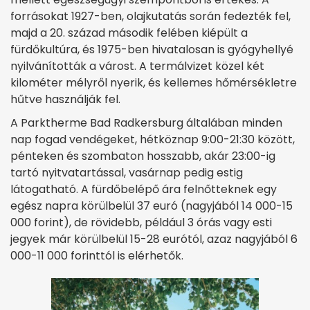
forrásokat 1927-ben, olajkutatás során fedezték fel,
majd a 20. század második felében kiépült a
fürdőkultúra, és 1975-ben hivatalosan is gyógyhellyé
nyilvánították a várost. A termálvizet közel két
kilométer mélyről nyerik, és kellemes hőmérsékletre
hűtve használják fel.
A Parktherme Bad Radkersburg általában minden
nap fogad vendégeket, hétköznap 9:00-21:30 között,
pénteken és szombaton hosszabb, akár 23:00-ig
tartó nyitvatartással, vasárnap pedig estig
látogatható. A fürdőbelépő ára felnőtteknek egy
egész napra körülbelül 37 euró (nagyjából 14 000-15
000 forint), de rövidebb, például 3 órás vagy esti
jegyek már körülbelül 15-28 eurótól, azaz nagyjából 6
000-11 000 forinttól is elérhetők.