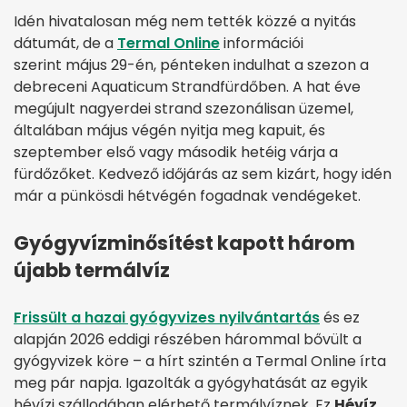
Idén hivatalosan még nem tették közzé a nyitás
dátumát, de a
Termal Online
információi
szerint május 29-én, pénteken indulhat a szezon a
debreceni Aquaticum Strandfürdőben. A hat éve
megújult nagyerdei strand szezonálisan üzemel,
általában május végén nyitja meg kapuit, és
szeptember első vagy második hetéig várja a
fürdőzőket. Kedvező időjárás az sem kizárt, hogy idén
már a pünkösdi hétvégén fogadnak vendégeket.
Gyógyvízminősítést kapott három
újabb termálvíz
Frissült a hazai gyógyvizes nyilvántartás
és ez
alapján 2026 eddigi részében hárommal bővült a
gyógyvizek köre – a hírt szintén a Termal Online írta
meg pár napja. Igazolták a gyógyhatását az egyik
hévízi szállodában elérhető termálvíznek. Ez
Hévíz