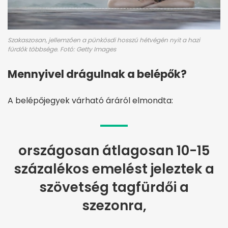
Szakaszosan, jellemzően a pünkösdi hosszú hétvégén nyit a hazi
fürdők többsége. Fotó: Getty Images
Mennyivel drágulnak a belépők?
A belépőjegyek várható áráról elmondta:
országosan átlagosan 10-15
százalékos emelést jeleztek a
szövetség tagfürdői a
szezonra,