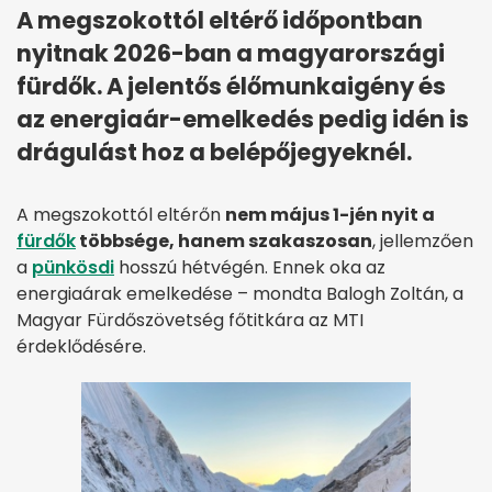
A megszokottól eltérő időpontban
nyitnak 2026-ban a magyarországi
fürdők. A jelentős élőmunkaigény és
az energiaár-emelkedés pedig idén is
drágulást hoz a belépőjegyeknél.
A megszokottól eltérőn
nem május 1-jén nyit a
fürdők
többsége, hanem szakaszosan
, jellemzően
a
pünkösdi
hosszú hétvégén. Ennek oka az
energiaárak emelkedése – mondta Balogh Zoltán, a
Magyar Fürdőszövetség főtitkára az MTI
érdeklődésére.