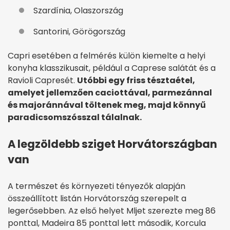
Szardínia, Olaszország
Santorini, Görögország
Capri esetében a felmérés külön kiemelte a helyi
konyha klasszikusait, például a Caprese salátát és a
Ravioli Capresét.
Utóbbi egy friss tésztaétel,
amelyet jellemzően caciottával, parmezánnal
és majoránnával töltenek meg, majd könnyű
paradicsomszósszal tálalnak.
A legzöldebb sziget Horvátországban
van
A természet és környezeti tényezők alapján
összeállított listán Horvátország szerepelt a
legerősebben. Az első helyet Mljet szerezte meg 86
ponttal, Madeira 85 ponttal lett második, Korcula