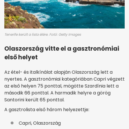
Tenerife került a lista élére. Fotó: Getty Images
Olaszország vitte el a gasztronómiai
első helyet
Az étel- és italkínálat alapján Olaszország lett a
nyertes. A gasztronómiai kategóriában Capri végzett
az első helyen 75 ponttal, mögötte Szardínia lett a
második 66 ponttal. A harmadik helyre a görög
Santorini került 65 ponttal.
A gasztrolista első három helyezettje:
Capri, Olaszország