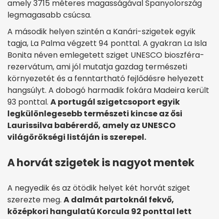
amely 3715 méteres magasságával Spanyolország
legmagasabb csúcsa.
A második helyen szintén a Kanári-szigetek egyik
tagja, La Palma végzett 94 ponttal. A gyakran La Isla
Bonita néven emlegetett sziget UNESCO bioszféra-
rezervátum, ami jól mutatja gazdag természeti
környezetét és a fenntartható fejlődésre helyezett
hangsúlyt. A dobogó harmadik fokára Madeira került
93 ponttal.
A portugál szigetcsoport egyik
legkülönlegesebb természeti kincse az ősi
Laurissilva babérerdő, amely az UNESCO
világörökségi listáján is szerepel.
A horvát szigetek is nagyot mentek
A negyedik és az ötödik helyet két horvát sziget
szerezte meg.
A dalmát partoknál fekvő,
középkori hangulatú Korcula 92 ponttal lett