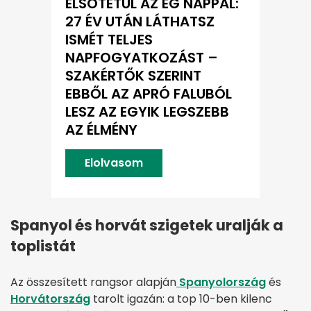
ELSÖTÉTÜL AZ ÉG NAPPAL:
27 ÉV UTÁN LÁTHATSZ
ISMÉT TELJES
NAPFOGYATKOZÁST –
SZAKÉRTŐK SZERINT
EBBŐL AZ APRÓ FALUBÓL
LESZ AZ EGYIK LEGSZEBB
AZ ÉLMÉNY
Elolvasom
Spanyol és horvát szigetek uralják a
toplistát
Az összesített rangsor alapján
Spanyolország
és
Horvátország
tarolt igazán: a top 10-ben kilenc