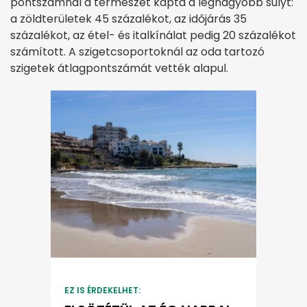
pontszámnál a természet kapta a legnagyobb súlyt:
a zöldterületek 45 százalékot, az időjárás 35
százalékot, az étel- és italkínálat pedig 20 százalékot
számított. A szigetcsoportoknál az oda tartozó
szigetek átlagpontszámát vették alapul.
EZ IS ÉRDEKELHET: