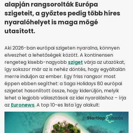
alapján rangsorolták Európa
szigeteit, a győztes pedig több híres
nyaralóhelyet is maga mögé
utasított.
Aki 2026-ban európai szigeten nyaralna, könnyen
elveszhet a lehetőségek között. A kontinensen
rengeteg kisebb-nagyobb
sziget
várja az utazókat,
így sokszor már az is nehéz döntés, hogy egyáltalán
merre induljon az ember. Egy friss rangsor most
éppen ebben segíthet: a Saga Holidays 80 európai
szigetet hasonlított össze, hogy kiderüljön, melyik
lehet a legjobb választások az idei nyaraláshoz – írja
az
Euronews
. A top 10-es lista így alakult: