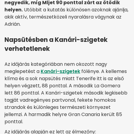
negyedik, míg Mljet 90 ponttal zárt az ötödik
helyen.
Utóbbit a kutatás különösen azoknak ajánlja,
akik aktív, természetközeli nyaralásra vágynak az
Adrián.
Napsütésben a Kanári-szigetek
verhetetlenek
Az időjárás kategóriában nem okozott nagy
meglepetést a
Kanári-szigetek
fölénye. A kellemes
klíma és a sok napsütés miatt Tenerife itt is az első
helyen végzett, 88 ponttal. A második La Gomera
lett 86 ponttal. A Kanári-szigetek második legkisebb
tagját vadregényes partvonal, fekete homokos
strandok és különleges természeti környezet
jellemzi. A harmadik helyre Gran Canaria került 85
ponttal.
Az időjárás alapján ez lett az élmezőny: