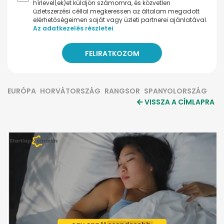
hírlevel(ek)et küldjön számomra, és közvetlen
üzletszerzési céllal megkeressen az általam megadott
elérhetőségeimen saját vagy üzleti partnerei ajánlatával.
Az adatkezelés részletei
EURÓPA
HORVÁTORSZÁG
RANGSOR
SPANYOLORSZÁG
VISSZA A CÍMLAPRA