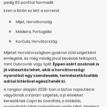
pedig 83 ponttal harmadik.
Ezen a listán ez lett a sorrend:
Mljet, Horvátország
Madeira, Portugália
Korčula, Horvátország
Mljetet Horvátországban gyakran zöld szigetként
emlegetik, és még mindig jóval kevésbé felkapott,
mint Dubrovnik vagy Split.
Éppen ezért azoknak is
jó választás lehet, akik a horvátországi
nyaralást egy csendesebb, természetközelibb
adriai kitérővel egészítenék ki.
A rangsor alapján 2026-ban a biztos napsütésre
vágyóknak a Kanári-szigetek, a jó ételeket
keresőknek Capri és Szardínia, a zöldebb,
nyugodtabb tájak kedvelőinek pedig Mljet, Madeira