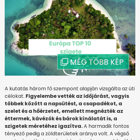
A kutatás három fő szempont alapján vizsgálta az úti
célokat.
Figyelembe vették az időjárást, vagyis
többek között a napsütést, a csapadékot, a
szelet és a hőérzetet, emellett megnézték az
éttermek, kávézók és bárok kínálatát is, a
szigetek méretéhez igazítva.
A harmadik fontos
tényező pedig a zöldterületek aránya volt. A végső