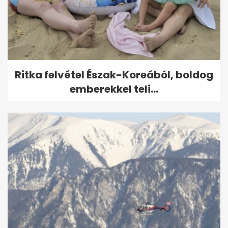
Ritka felvétel Észak-Koreából, boldog
emberekkel teli...