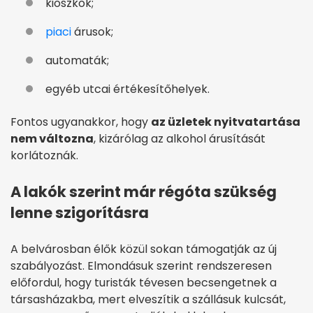
kioszkok;
piaci
árusok;
automaták;
egyéb utcai értékesítőhelyek.
Fontos ugyanakkor, hogy
az üzletek nyitvatartása
nem változna
, kizárólag az alkohol árusítását
korlátoznák.
A lakók szerint már régóta szükség
lenne szigorításra
A belvárosban élők közül sokan támogatják az új
szabályozást. Elmondásuk szerint rendszeresen
előfordul, hogy turisták tévesen becsengetnek a
társasházakba, mert elveszítik a szállásuk kulcsát,