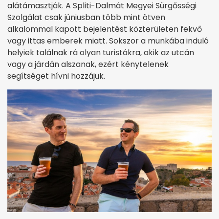
alátámasztják. A Spliti-Dalmát Megyei Sürgősségi
Szolgálat csak júniusban több mint ötven
alkalommal kapott bejelentést közterületen fekvő
vagy ittas emberek miatt. Sokszor a munkába induló
helyiek találnak rá olyan turistákra, akik az utcán
vagy a járdán alszanak, ezért kénytelenek
segítséget hívni hozzájuk.