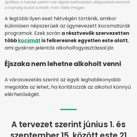
Splitben a helyiek szerint már régóta tarthatatlan állapotokat okoznak
a hajnalig bulizó turisták. Fotó: Getty Images
A legtöbb ilyen eset hétvégén történik, amikor
különösen népszerűek az úgynevezett kocsmatúrák
programok. Ezek során
a résztvevők szervezetten
több
kocsmát
is felkeresnek egyetlen este alatt
,
ami gyakran jelentős alkoholfogyasztással jár.
Éjszaka nem lehetne alkoholt venni
A városvezetés szerint az egyik leghatékonyabb
megoldás az lehet, ha korlátozzák az alkohol könnyű
elérhetőségét.
A tervezet szerint június 1. és
szeptember 15. között este 21