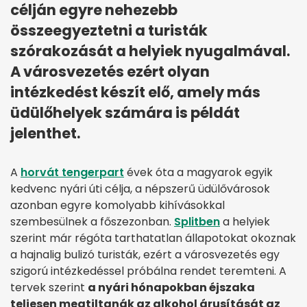
célján egyre nehezebb
összeegyeztetni a turisták
szórakozását a helyiek nyugalmával.
A városvezetés ezért olyan
intézkedést készít elő, amely más
üdülőhelyek számára is példát
jelenthet.
A
horvát tengerpart
évek óta a magyarok egyik
kedvenc nyári úti célja, a népszerű üdülővárosok
azonban egyre komolyabb kihívásokkal
szembesülnek a főszezonban.
Splitben
a helyiek
szerint már régóta tarthatatlan állapotokat okoznak
a hajnalig bulizó turisták, ezért a városvezetés egy
szigorú intézkedéssel próbálna rendet teremteni. A
tervek szerint
a nyári hónapokban éjszaka
teljesen megtiltanák az alkohol árusítását az