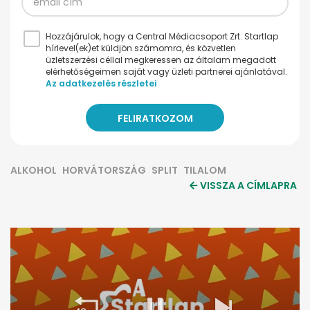
Hozzájárulok, hogy a Central Médiacsoport Zrt. Startlap
hírlevel(ek)et küldjön számomra, és közvetlen
üzletszerzési céllal megkeressen az általam megadott
elérhetőségeimen saját vagy üzleti partnerei ajánlatával.
Az adatkezelés részletei
ALKOHOL
HORVÁTORSZÁG
SPLIT
TILALOM
VISSZA A CÍMLAPRA