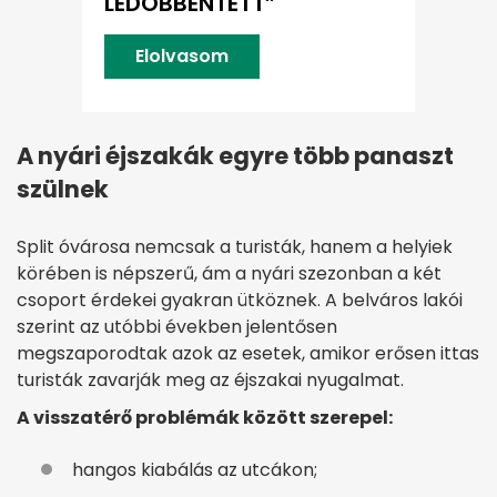
LEDÖBBENTETT”
Elolvasom
A nyári éjszakák egyre több panaszt
szülnek
Split óvárosa nemcsak a turisták, hanem a helyiek
körében is népszerű, ám a nyári szezonban a két
csoport érdekei gyakran ütköznek. A belváros lakói
szerint az utóbbi években jelentősen
megszaporodtak azok az esetek, amikor erősen ittas
turisták zavarják meg az éjszakai nyugalmat.
A visszatérő problémák között szerepel:
hangos kiabálás az utcákon;