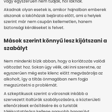
vagy egyszerűen nem tudják, hol laknak.
Akadnak olyan esetek is, amikor hajnalban emberek
alszanak a lakóházak bejárata előtt, ami a helyiek
szerint már nem csupán kellemetlen, hanem
biztonsági kérdéseket is felvet.
Mások szerint könnyű lesz kijátszani a
szabályt
Nem mindenki bízik abban, hogy a korlátozás valódi
változást hoz. Sokan úgy vélik, aki inni szeretne, az
egyszerűen még este kilenc előtt megvásárolja az
alkoholt, így a tiltás önmagában nem fogja
megszüntetni a problémát.
A szkeptikusok szerint a városnak inkább a
szervezett italtúrák szabályozására, a közterületi
ellenőrzések erősítésére és a turisták
tájékoztatására kellene nagyobb hangsúlyt