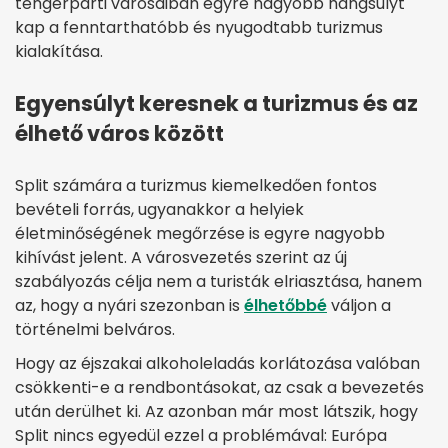
tengerparti városaiban egyre nagyobb hangsúlyt
kap a fenntarthatóbb és nyugodtabb turizmus
kialakítása.
Egyensúlyt keresnek a turizmus és az
élhető város között
Split számára a turizmus kiemelkedően fontos
bevételi forrás, ugyanakkor a helyiek
életminőségének megőrzése is egyre nagyobb
kihívást jelent. A városvezetés szerint az új
szabályozás célja nem a turisták elriasztása, hanem
az, hogy a nyári szezonban is
élhetőbbé
váljon a
történelmi belváros.
Hogy az éjszakai alkoholeladás korlátozása valóban
csökkenti-e a rendbontásokat, az csak a bevezetés
után derülhet ki. Az azonban már most látszik, hogy
Split nincs egyedül ezzel a problémával: Európa