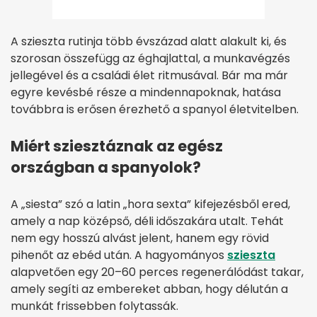
A szieszta rutinja több évszázad alatt alakult ki, és
szorosan összefügg az éghajlattal, a munkavégzés
jellegével és a családi élet ritmusával. Bár ma már
egyre kevésbé része a mindennapoknak, hatása
továbbra is erősen érezhető a spanyol életvitelben.
Miért sziesztáznak az egész
országban a spanyolok?
A „siesta” szó a latin „hora sexta” kifejezésből ered,
amely a nap középső, déli időszakára utalt. Tehát
nem egy hosszú alvást jelent, hanem egy rövid
pihenőt az ebéd után. A hagyományos
szieszta
alapvetően egy 20–60 perces regenerálódást takar,
amely segíti az embereket abban, hogy délután a
munkát frissebben folytassák.