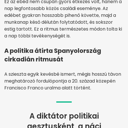
Ez az ebéd nem csupán gyors étkezés volt, hanem a
nap legfontosabb közös családi eseménye. Az
edébet gyakran hosszabb pihenő követte, majd a
munkanap késő délután folytatódott, és sokszor
estig tartott. Ez a ritmus természetes módon tolta ki
a nap többi tevékenységét is.
A politika átírta Spanyolország
cirkadián ritmusát
A szieszta egyik kevésbé ismert, mégis hosszú távon
meghatározó fordulópontja a 20. század közepén
Francisco Franco
uralma alatt történt.
A diktátor politikai
gesztusként, a náci