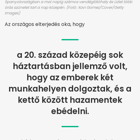
Spanyolországban a mai napig számos vendéglátóhely és üzlet több
órás szünetet tart a nap közepén. (Fotó: Xavi Gomez/Cover/Getty
Images)
Az országos elterjedés oka, hogy
a 20. század közepéig sok
háztartásban jellemző volt,
hogy az emberek két
munkahelyen dolgoztak, és a
kettő között hazamentek
ebédelni.