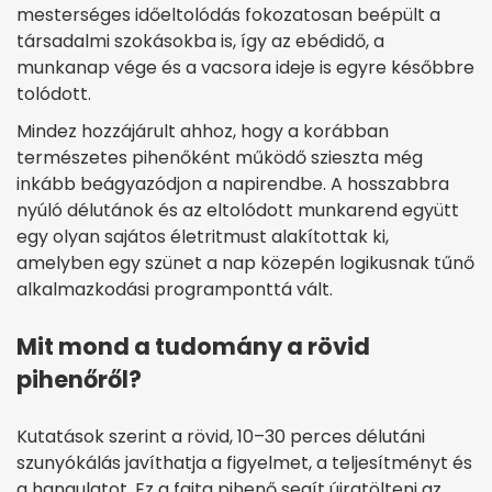
mesterséges időeltolódás fokozatosan beépült a
társadalmi szokásokba is, így az ebédidő, a
munkanap vége és a vacsora ideje is egyre későbbre
tolódott.
Mindez hozzájárult ahhoz, hogy a korábban
természetes pihenőként működő szieszta még
inkább beágyazódjon a napirendbe. A hosszabbra
nyúló délutánok és az eltolódott munkarend együtt
egy olyan sajátos életritmust alakítottak ki,
amelyben egy szünet a nap közepén logikusnak tűnő
alkalmazkodási programponttá vált.
Mit mond a tudomány a rövid
pihenőről?
Kutatások szerint a rövid, 10–30 perces délutáni
szunyókálás javíthatja a figyelmet, a teljesítményt és
a hangulatot. Ez a fajta pihenő segít újratölteni az