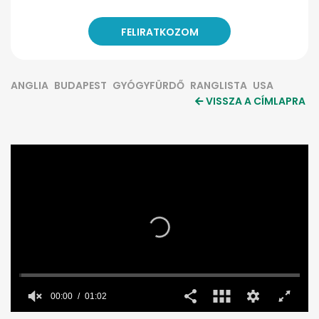
ANGLIA
BUDAPEST
GYÓGYFÜRDŐ
RANGLISTA
USA
VISSZA A CÍMLAPRA
0