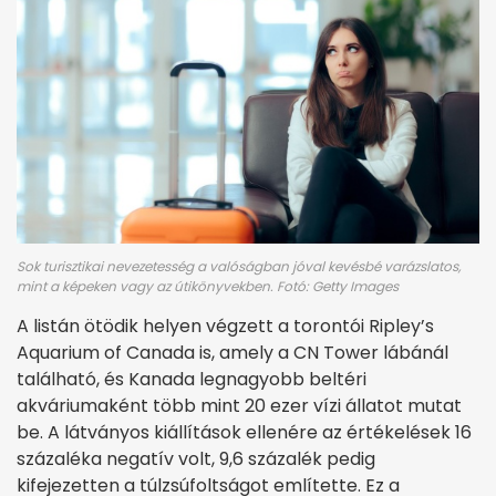
Sok turisztikai nevezetesség a valóságban jóval kevésbé varázslatos,
mint a képeken vagy az útikönyvekben. Fotó: Getty Images
A listán ötödik helyen végzett a torontói Ripley’s
Aquarium of Canada is, amely a CN Tower lábánál
található, és Kanada legnagyobb beltéri
akváriumaként több mint 20 ezer vízi állatot mutat
be. A látványos kiállítások ellenére az értékelések 16
százaléka negatív volt, 9,6 százalék pedig
kifejezetten a túlzsúfoltságot említette. Ez a