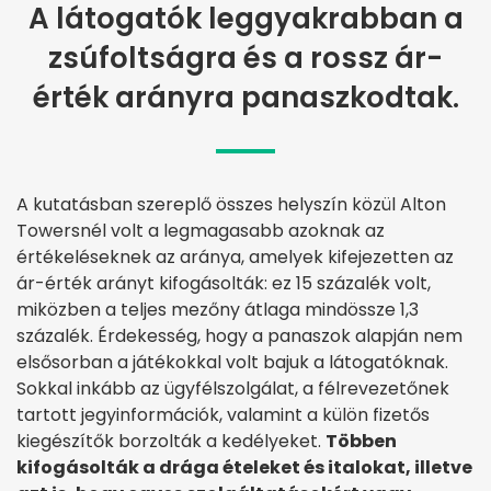
A látogatók leggyakrabban a
zsúfoltságra és a rossz ár-
érték arányra panaszkodtak.
A kutatásban szereplő összes helyszín közül Alton
Towersnél volt a legmagasabb azoknak az
értékeléseknek az aránya, amelyek kifejezetten az
ár-érték arányt kifogásolták: ez 15 százalék volt,
miközben a teljes mezőny átlaga mindössze 1,3
százalék. Érdekesség, hogy a panaszok alapján nem
elsősorban a játékokkal volt bajuk a látogatóknak.
Sokkal inkább az ügyfélszolgálat, a félrevezetőnek
tartott jegyinformációk, valamint a külön fizetős
kiegészítők borzolták a kedélyeket.
Többen
kifogásolták a drága ételeket és italokat, illetve