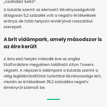
„csalódást keltő”.
A kutatás szerint az elemzett látványosságoknál
átlagosan 5,2 százalék volt a negatív értékelések
aránya, de több helyszín ennél jóval rosszabbul
szerepelt.
A brit vidámpark, amely másodszor is
az élre került
A lista első helyén második éve az angliai
Staffordshire megyében található Alton Towers
végzett. A népszerű vidámpark a kutatás szerint a
világ legkiábrándítóbb turisztikai látványossága lett,
miután az értékelések 38,2 százaléka negatív
élményről számolt be.