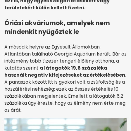
azt is, hogy egyes szolgáltatásokért vagy
területekért külön kellett fizetni.
Óriási akváriumok, amelyek nem
mindenkit nyűgöztek le
A második helyre az Egyesült Államokban,
Atlantában található Georgia Aquarium került. Bár az
intézmény több tízezer tengeri élőlény otthona, a
kutatás szerint
a látogatók 19,6 százaléka
használt negatív kifejezéseket az értékelésében.
A panaszok között itt is gyakori volt a zsúfoltság és a
hozzáférési nehézség: ezek az összes értékelés 10
százalékában megjelentek. Emellett a látogatók 6,2
százaléka úgy érezte, hogy az élmény nem érte meg
az árát.