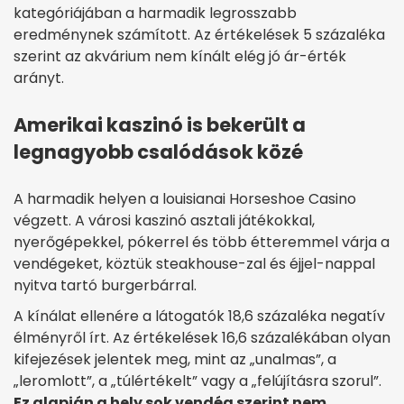
kategóriájában a harmadik legrosszabb
eredménynek számított. Az értékelések 5 százaléka
szerint az akvárium nem kínált elég jó ár-érték
arányt.
Amerikai kaszinó is bekerült a
legnagyobb csalódások közé
A harmadik helyen a louisianai Horseshoe Casino
végzett. A városi kaszinó asztali játékokkal,
nyerőgépekkel, pókerrel és több étteremmel várja a
vendégeket, köztük steakhouse-zal és éjjel-nappal
nyitva tartó burgerbárral.
A kínálat ellenére a látogatók 18,6 százaléka negatív
élményről írt. Az értékelések 16,6 százalékában olyan
kifejezések jelentek meg, mint az „unalmas”, a
„leromlott”, a „túlértékelt” vagy a „felújításra szorul”.
Ez alapján a hely sok vendég szerint nem