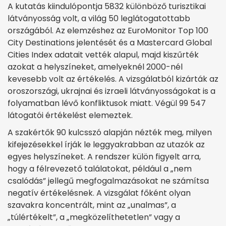
A kutatás kiindulópontja 5832 különböző turisztikai
látványosság volt, a világ 50 leglátogatottabb
országából. Az elemzéshez az EuroMonitor Top 100
City Destinations jelentését és a Mastercard Global
Cities Index adatait vették alapul, majd kiszűrték
azokat a helyszíneket, amelyeknél 2000-nél
kevesebb volt az értékelés. A vizsgálatból kizárták az
oroszországi, ukrajnai és izraeli látványosságokat is a
folyamatban lévő konfliktusok miatt. Végül 99 547
látogatói értékelést elemeztek.
A szakértők 90 kulcsszó alapján nézték meg, milyen
kifejezésekkel írják le leggyakrabban az utazók az
egyes helyszíneket. A rendszer külön figyelt arra,
hogy a félrevezető találatokat, például a „nem
csalódás” jellegű megfogalmazásokat ne számítsa
negatív értékelésnek. A vizsgálat főként olyan
szavakra koncentrált, mint az „unalmas”, a
„túlértékelt”, a „megközelíthetetlen” vagy a