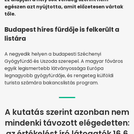
egészen azt nyújtotta, amit előzetesen vártak
tőle.
Budapest híres fürdője is felkerült a
listára
A negyedik helyen a budapesti Széchenyi
Gyógyfürdő és Uszoda szerepel. A magyar főváros
egyik legismertebb látványossága Európa
legnagyobb gyógyfürdője, és rengeteg külföldi
turista számára bakancslistás program.
A kutatás szerint azonban nem
mindenki távozott elégedetten:
az értékelést író látogatók 16,6