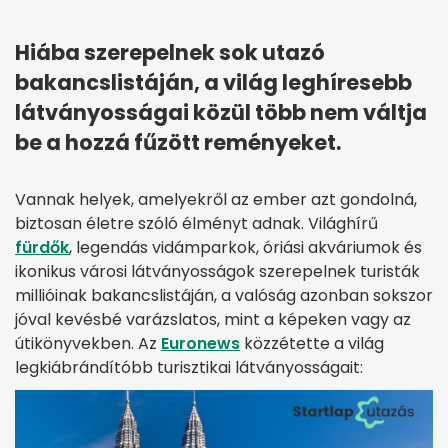
Hiába szerepelnek sok utazó
bakancslistáján, a világ leghíresebb
látványosságai közül több nem váltja
be a hozzá fűzött reményeket.
Vannak helyek, amelyekről az ember azt gondolná,
biztosan életre szóló élményt adnak. Világhírű
fürdők
, legendás vidámparkok, óriási akváriumok és
ikonikus városi látványosságok szerepelnek turisták
millióinak bakancslistáján, a valóság azonban sokszor
jóval kevésbé varázslatos, mint a képeken vagy az
útikönyvekben. Az
Euronews
közzétette a világ
legkiábrándítóbb turisztikai látványosságait: