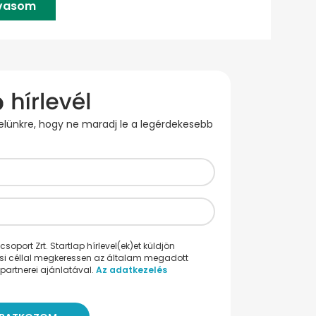
lvasom
evelünkre, hogy ne maradj le a legérdekesebb
oport Zrt. Startlap hírlevel(ek)et küldjön
ési céllal megkeressen az általam megadott
partnerei ajánlatával.
Az adatkezelés