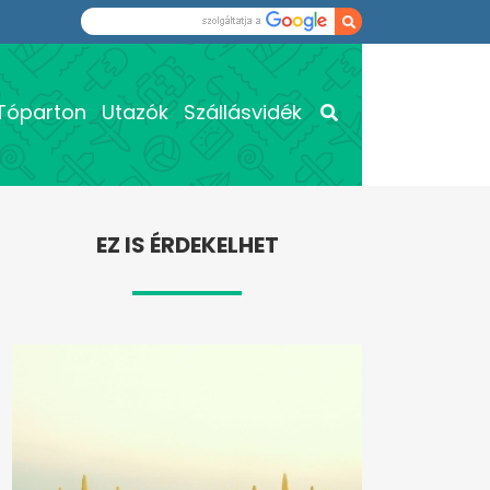
Tóparton
Utazók
Szállásvidék
EZ IS ÉRDEKELHET