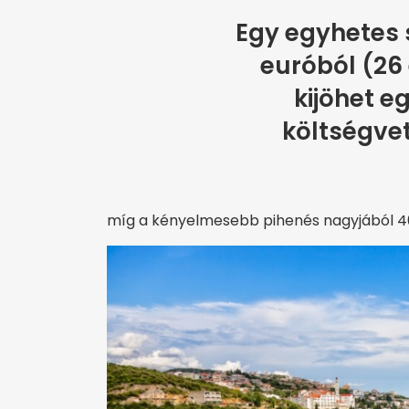
Egy egyhetes s
euróból (26 
kijöhet e
költségve
míg a kényelmesebb pihenés nagyjából 400