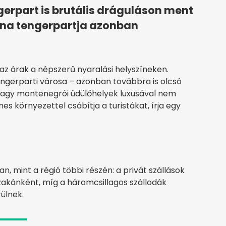
gerpart is brutális dráguláson ment
ina tengerpartja azonban
z árak a népszerű nyaralási helyszíneken.
ngerparti városa – azonban továbbra is olcsó
t vagy montenegrói üdülőhelyek luxusával nem
s környezettel csábítja a turistákat, írja egy
, mint a régió többi részén: a privát szállások
szakánként, míg a háromcsillagos szállodák
rülnek.