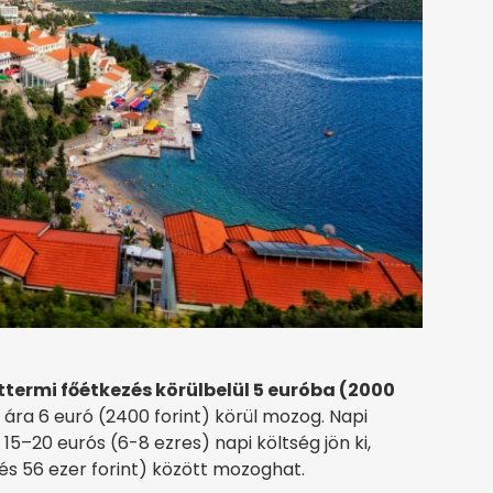
ttermi főétkezés körülbelül 5 euróba (2000
 ára 6 euró (2400 forint) körül mozog. Napi
15–20 eurós (6-8 ezres) napi költség jön ki,
 és 56 ezer forint) között mozoghat.