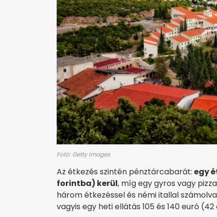
Fotó: Getty Images
Az étkezés szintén pénztárcabarát:
egy é
forintba) kerül
, míg egy gyros vagy pizza
három étkezéssel és némi itallal számolva 
vagyis egy heti ellátás 105 és 140 euró (42