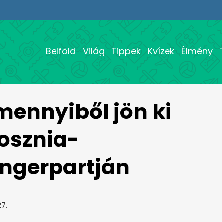
Belföld
Világ
Tippek
Kvízek
Élmény
mennyiből jön ki
osznia-
engerpartján
27.