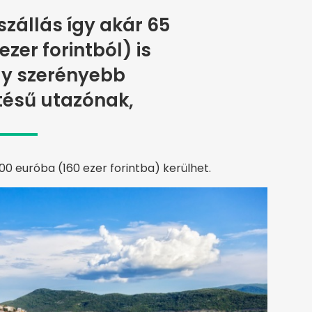
zállás így akár 65
ezer forintból) is
gy szerényebb
tésű utazónak,
 euróba (160 ezer forintba) kerülhet.