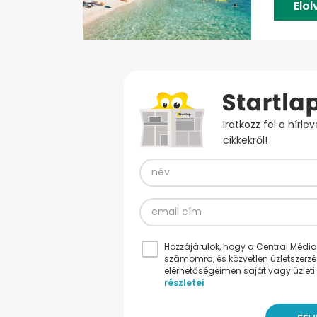
Elo
Iratkozz fel a hírl
cikkekről!
Hozzájárulok, hogy a Central Médiacs
számomra, és közvetlen üzletszerz
elérhetőségeimen saját vagy üzleti 
részletei