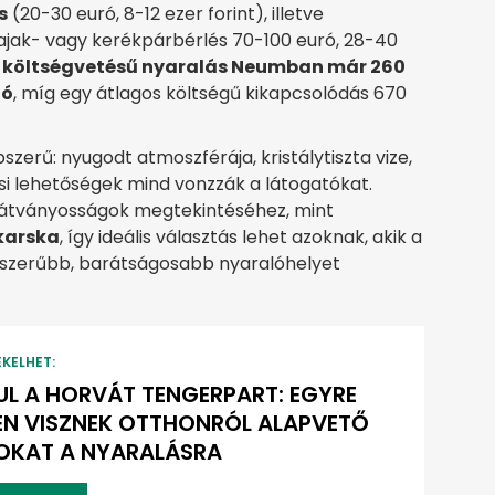
s
(20-30 euró, 8-12 ezer forint), illetve
ajak- vagy kerékpárbérlés 70-100 euró, 28-40
 költségvetésű nyaralás Neumban már 260
tó
, míg egy átlagos költségű kikapcsolódás 670
erű: nyugodt atmoszférája, kristálytiszta vize,
ási lehetőségek mind vonzzák a látogatókat.
 látványosságok megtekintéséhez, mint
arska
, így ideális választás lehet azoknak, akik a
gyszerűbb, barátságosabb nyaralóhelyet
EKELHET:
L A HORVÁT TENGERPART: EGYRE
N VISZNEK OTTHONRÓL ALAPVETŐ
OKAT A NYARALÁSRA