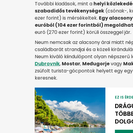
További kiadások, mint a
helyi közlekedé
szabadidős tevékenységek
(csónak-, k
ezer forint) is mérsékeltek.
Egy alacsony
euróból (104 ezer forintból) megoldha
euró (270 ezer forint) körüli összeggel jár.
Neum nemcsak az alacsony árai miatt népsz
családbarát strandjai és a közeli kirándul
Neum kiváló kiindulópont olyan népszerű
Dubrovnik
,
Mostar
,
Međugorje
vagy
Mak
zsúfolt turista-gócpontok helyett egy e
keresnek.
EZ IS ÉRD
DRÁGU
TÖBBE
DOLG