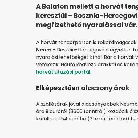
A Balaton mellett a horvát ten
keresztül – Bosznia-Hercegov
megfizethető nyaralással vár.
A horvát tengerparton is rekordmagasak a
Neum
– Bosznia-Hercegovina egyetlen te
nyaralási lehetőséget kínál. Bár a horvá
vetekszik, Neum kedvező árakkal és kelleme
horvát utazási portál
.
Elképesztően alacsony árak
A szállásárak jóval alacsonyabbak Neumban
ára 9 euróról (3600 forintról) kezdődik éj
körülbelül 54 euróba (21 ezer forintba) ke