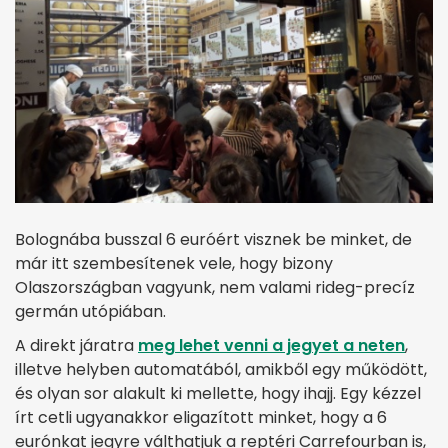
Bolognába busszal 6 euróért visznek be minket, de
már itt szembesítenek vele, hogy bizony
Olaszországban vagyunk, nem valami rideg-precíz
germán utópiában.
A direkt járatra
meg lehet venni a jegyet a neten
,
illetve helyben automatából, amikből egy működött,
és olyan sor alakult ki mellette, hogy ihajj. Egy kézzel
írt cetli ugyanakkor eligazított minket, hogy a 6
eurónkat jegyre válthatjuk a reptéri Carrefourban is,