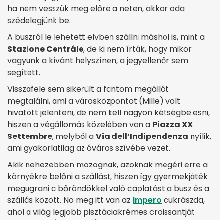
ha nem vesszük meg előre a neten, akkor oda
szédelegjünk be.
A buszról le lehetett elvben szállni máshol is, mint a
Stazione Centrále
, de ki nem írták, hogy mikor
vagyunk a kívánt helyszínen, a jegyellenőr sem
segített.
Visszafele sem sikerült a fantom megállót
megtalálni, ami a városközpontot (Mille) volt
hivatott jelenteni, de nem kell nagyon kétségbe esni,
hiszen a végállomás közelében van a
Piazza XX
Settembre
, melyből a
Via dell’Indipendenza
nyílik,
ami gyakorlatilag az óváros szívébe vezet.
Akik nehezebben mozognak, azoknak megéri erre a
környékre belőni a szállást, hiszen így gyermekjáték
megugrani a bőröndökkel való caplatást a busz és a
szállás között. No meg itt van az
Impero
cukrászda,
ahol a világ legjobb pisztáciakrémes croissantját