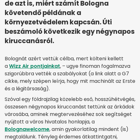
de azt is, miért számít Bologna
követendő példának a
környezetvédelem kapcsán. Úti
beszámoló következik egy négynapos
kiruccanásról.
Bolognát azért vettük célba, mert költeni kellett
a
Wizz Air pontjainkat
, – ugye finoman fogalmazva
szigorúbbra vették a szabályokat (a link alatt a G7
cikke, mely szépen leírja, hogy mit machinált az Erste
és a légitársaság).
Szóval egy földrajzilag közelebb eső, hosszúhétvégés,
összesen négynapos kiruccanást tettünk az árkádok
városába, aminek megtervezéséhez sok segítséget
nyújtott a város hivatalos honlapja, a
Bolognawelcome
, amin gyakorlatilag mindent (is)
megtalálunk. Tényleg érdemes átkattintgatni,