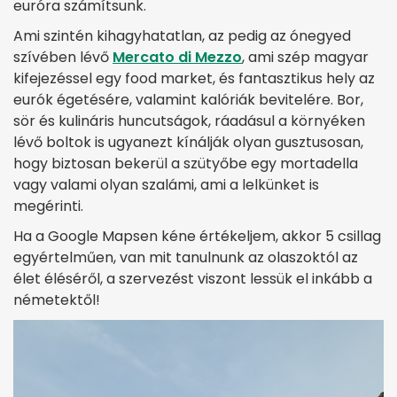
euróra számítsunk.
Ami szintén kihagyhatatlan, az pedig az ónegyed
szívében lévő
Mercato di Mezzo
, ami szép magyar
kifejezéssel egy food market, és fantasztikus hely az
eurók égetésére, valamint kalóriák bevitelére. Bor,
sör és kulináris huncutságok, ráadásul a környéken
lévő boltok is ugyanezt kínálják olyan gusztusosan,
hogy biztosan bekerül a szütyőbe egy mortadella
vagy valami olyan szalámi, ami a lelkünket is
megérinti.
Ha a Google Mapsen kéne értékeljem, akkor 5 csillag
egyértelműen, van mit tanulnunk az olaszoktól az
élet éléséről, a szervezést viszont lessük el inkább a
németektől!