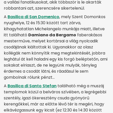
a vallási fanatikusokat, akik többször is le akarták
robbantani azt, szerencsére sikertelenül.
A
Basilica di San Domenico
, mely Szent Domonkos
nyughelye, 12 és 15:30 között tart zárva,
kihagyhatatlan Michelangelo munkája miatt, illetve
itt található
Damiano da Bergamo
faberakásos
mesterműve, melyet kortársai a világ nyolcadik
csodájának kiáltottak ki. Ugyanakkor az olasz
kollégák nem könnyítik meg megtekintését, jobbra
leghátul át kell haladni egy kis forgó beléptetőn, ami
sokakat elriaszt, de ne legyünk mulyák, tényleg
érdemes a csodát látni, és ráadásul le sem
gombolnak rólunk pénzt…
A
Basilica di Santo Stefan
található még a muszáj
templomok közül a belváros szívében, a legrégebbi
szentély, igazi ókeresztény csuda gyönyörű
kerengőkkel, már az előtte lévő tér is megéri, hogy
elkávézgassunk egy kicsit (ez 12:30 és 14:30 között