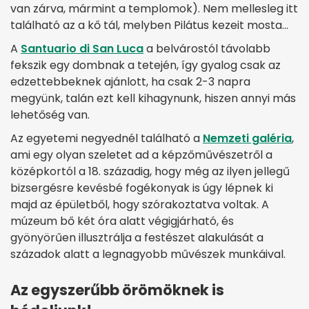
van zárva, mármint a templomok). Nem mellesleg itt
található az a kő tál, melyben Pilátus kezeit mosta…
A
Santuario di San Luca
a belvárostól távolabb
fekszik egy dombnak a tetején, így gyalog csak az
edzettebbeknek ajánlott, ha csak 2-3 napra
megyünk, talán ezt kell kihagynunk, hiszen annyi más
lehetőség van.
Az egyetemi negyednél található a
Nemzeti galéria
,
ami egy olyan szeletet ad a képzőművészetről a
középkortól a 18. századig, hogy még az ilyen jellegű
bizsergésre kevésbé fogékonyak is úgy lépnek ki
majd az épületből, hogy szórakoztatva voltak. A
múzeum bő két óra alatt végigjárható, és
gyönyörűen illusztrálja a festészet alakulását a
századok alatt a legnagyobb művészek munkáival.
Az egyszerűbb örömöknek is