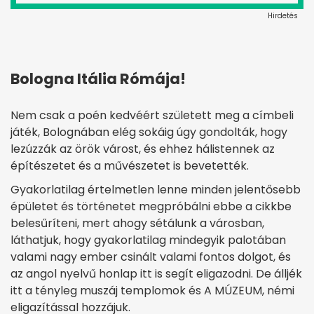
Hirdetés
Bologna Itália Rómája!
Nem csak a poén kedvéért született meg a címbeli
játék, Bolognában elég sokáig úgy gondolták, hogy
lezúzzák az örök várost, és ehhez hálistennek az
építészetet és a művészetet is bevetették.
Gyakorlatilag értelmetlen lenne minden jelentősebb
épületet és történetet megpróbálni ebbe a cikkbe
belesűríteni, mert ahogy sétálunk a városban,
láthatjuk, hogy gyakorlatilag mindegyik palotában
valami nagy ember csinált valami fontos dolgot, és
az angol nyelvű honlap itt is segít eligazodni. De álljék
itt a tényleg muszáj templomok és A MÚZEUM, némi
eligazítással hozzájuk.