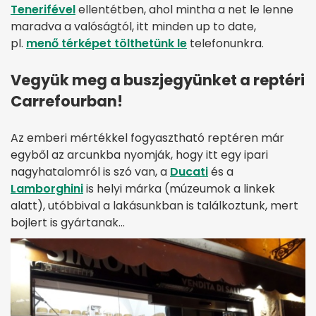
Tenerifével
ellentétben, ahol mintha a net le lenne
maradva a valóságtól, itt minden up to date,
pl.
menő térképet tölthetünk le
telefonunkra.
Vegyük meg a buszjegyünket a reptéri
Carrefourban!
Az emberi mértékkel fogyasztható reptéren már
egyből az arcunkba nyomják, hogy itt egy ipari
nagyhatalomról is szó van, a
Ducati
és a
Lamborghini
is helyi márka (múzeumok a linkek
alatt), utóbbival a lakásunkban is találkoztunk, mert
bojlert is gyártanak…