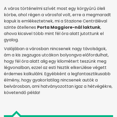
A város történelmi szívét most egy körgyűrű öleli
körbe, ahol régen a városfal volt, erre a megmaradt
kapuk is emlékeztetnek, mi a Stazione Centráléval
szinte átellenes
Porta Maggiore-nál laktunk
,
ahova kicsivel több mint fél óra alatt jutottunk el
gyalog.
Valójában a városban nincsenek nagy távolságok,
ám a kis zegzugos utcákon bolyongva előfordulhat,
hogy fél óra alatt alig egy kilométert teszünk meg
légvonalban, ezzel az esti hisztik elkerülése végett
érdemes kalkulálni. Egyébként a legfantasztikusabb
élmény, hogy gyakorlatilag nincsenek autók a
belvárosban, ami hatványozottan igaz a hétvégékre,
követendő példa!