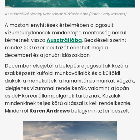
Az ausztráliai Sidney városának türkizkék öble (Fotó: Getty Images).
A mostani enyhítések értelmében a jogosult
vízumtulajdonosok mindenfajta mentesség nélkül
térhetnek vissza
Ausztráliába
. Becslések szerint
mindez 200 ezer beutazót érinthet majd a
decemberi és a januári időszakban.
December elsejétől a belépésre jogosultak közé a
szakképzett külföldi munkavállalók és a külföldi
diákok, a menekültek, a humanitárius munkát végzők,
ideiglenes vízummal rendelkezők, valamint a japán
és dél-koreai állampolgárok tartoznak. Közülük
mindenkinek teljes körű oltással is kell rendelkeznie.
Minderről
Karen Andrews
belügyminiszter beszélt.