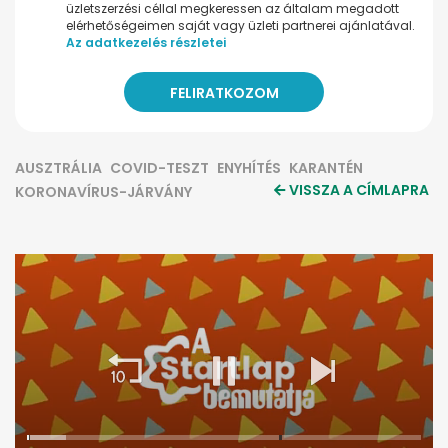
üzletszerzési céllal megkeressen az általam megadott
elérhetőségeimen saját vagy üzleti partnerei ajánlatával.
Az adatkezelés részletei
AUSZTRÁLIA
COVID-TESZT
ENYHÍTÉS
KARANTÉN
VISSZA A CÍMLAPRA
KORONAVÍRUS-JÁRVÁNY