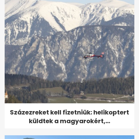
Százezreket kell fizetniük: helikoptert
küldtek a magyarokért,...