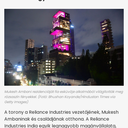
Mukesh Ambani rezidenciáját fia esküvője alkalmából világították meg
rózsaszín fényekkel. (Fotó: Bhushan Koyande/Hindustan Times via
Getty Images)
A torony a Reliance Industries vezetőjének, Mukesh
Ambaninak és családjának otthona. A Reliance
Industries India egyik legnagyobb magánvállalata,