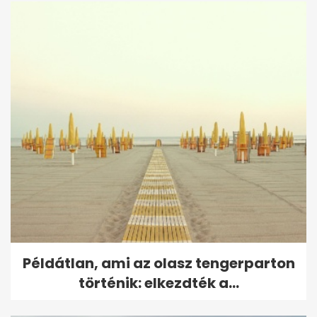
Példátlan, ami az olasz tengerparton
történik: elkezdték a...