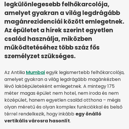
legkülönlegesebb felhőkarcolója,
amelyet gyakran a világ legdrágább
magánrezidenciái között emlegetnek.
Az épületet a hírek szerint egyetlen
család használja, miközben
működtetéséhez több száz fős
személyzet szükséges.
Az Antilia
Mumbai
egyik legismertebb felhőkarcolója,
amelyet gyakran a világ legdrágább magánkézben
lévő lakóépületeként emlegetnek. A mintegy 175
méter magas épület nem hotel, nem iroda és nem
középület, hanem egyetlen család otthona – mégis
olyan méretű és olyan komplex funkciókkal és belső
térrel rendelkezik, hogy inkább
egy önálló
vertikális városra hasonlít
.