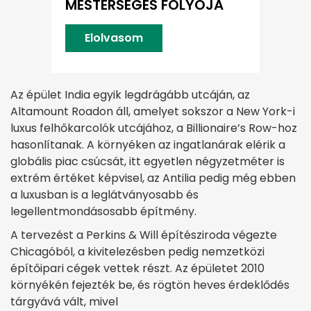
MESTERSÉGES FOLYÓJA
Elolvasom
Az épület India egyik legdrágább utcáján, az
Altamount Roadon áll, amelyet sokszor a New York-i
luxus felhőkarcolók utcájához, a Billionaire’s Row-hoz
hasonlítanak. A környéken az ingatlanárak elérik a
globális piac csúcsát, itt egyetlen négyzetméter is
extrém értéket képvisel, az Antilia pedig még ebben
a luxusban is a leglátványosabb és
legellentmondásosabb építmény.
A tervezést a Perkins & Will építésziroda végezte
Chicagóból, a kivitelezésben pedig nemzetközi
építőipari cégek vettek részt. Az épületet 2010
környékén fejezték be, és rögtön heves érdeklődés
tárgyává vált, mivel