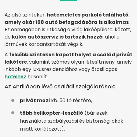
Az alsó szinteken
hatemeletes parkoló található,
amely akár 168 autó befogadására is alkalmas
.
Ez önmagában is ritkaság a világ lakóépületei között,
de
külön autószerviz is tartozik hozzá
, ahol a
járművek karbantartását végzik.
A
felsőbb szinteken kapott helyet a család privát
lakótere
, valamint számos olyan létesítmény, amely
inkább egy luxusrezidenciához vagy ötcsillagos
hotelhez
hasonlít.
Az Antiliában lévő családi szolgálatások:
privát mozi
kb. 50 fő részére,
több helikopter-leszálló
(bár ezek
használata szabályozási és biztonsági okok
miatt korlátozott),