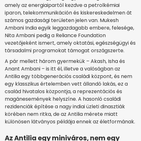
amely az energiaipartól kezdve a petrolkémiai
iparon, telekommunikáción és kiskereskedelmen át
számos gazdasági területen jelen van. Mukesh
Ambani India egyik leggazdagabb embere, felesége,
Nita Ambani pedig a Reliance Foundation
vezetőjeként ismert, amely oktatási, egészségügyi és
társadalmi programokat támogat országszerte.
A pár mellett három gyermekük – Akash, Isha és
Anant Ambani – is itt él, illetve a valóságban az
Antilia egy többgenerációs családi központ, és nem
egy klasszikus értelemben vett állandó lakás, ez a
család hivatalos központja, a reprezentációs és
magánesemények helyszíne. A hasonló családi
rezidenciák építése a nagy indiai üzleti dinasztiák
körében nem ritka, de az Antilia mérete miatt
különösen látványos példája ennek az életformának.
Az Antilia egy miniváros, nem egy