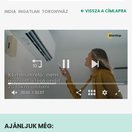
VISSZA A CÍMLAPRA
INDIA
INGATLAN
TORONYHÁZ
0
seconds
of
1
minute,
AJÁNLJUK MÉG:
7
seconds