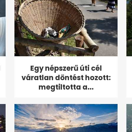
l
Egy népszerű úti cél
váratlan döntést hozott:
megtiltotta a...