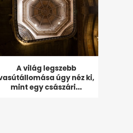
A világ legszebb
vasútállomása úgy néz ki,
mint egy császári...