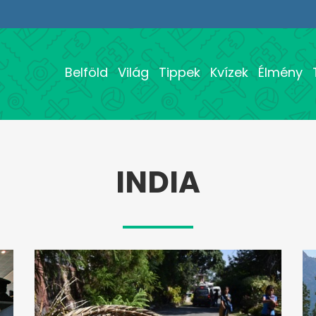
Belföld
Világ
Tippek
Kvízek
Élmény
INDIA