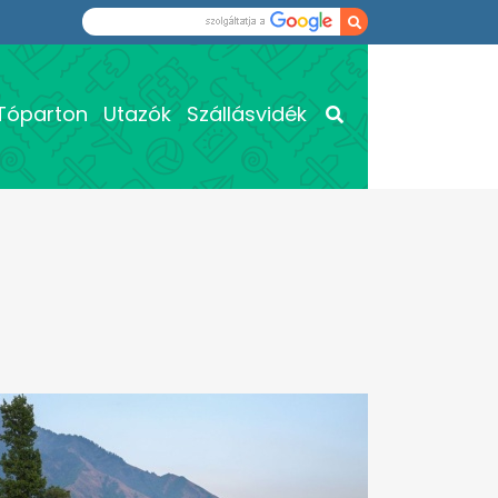
Tóparton
Utazók
Szállásvidék