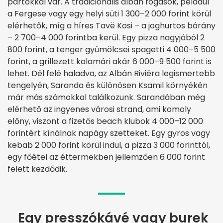
partokkal vár. A tradicionális albán fogások, például
a Fergese vagy egy helyi süti 1 300–2 000 forint körül
elérhetők, míg a híres Tavë Kosi – a joghurtos bárány
– 2 700–4 000 forintba kerül. Egy pizza nagyjából 2
800 forint, a tenger gyümölcsei spagetti 4 000–5 500
forint, a grillezett kalamári akár 6 000–9 500 forint is
lehet. Dél felé haladva, az Albán Riviéra legismertebb
tengelyén, Saranda és különösen Ksamil környékén
már más számokkal találkozunk. Sarandában még
elérhető az ingyenes városi strand, ami komoly
előny, viszont a fizetős beach klubok 4 000–12 000
forintért kínálnak napágy szetteket. Egy gyros vagy
kebab 2 000 forint körül indul, a pizza 3 000 forinttól,
egy főétel az éttermekben jellemzően 6 000 forint
felett kezdődik.
Egy presszókávé vagy burek