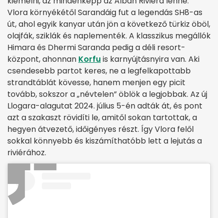
kiemelni, az mindenképp az Albán Riviéra lenne:
Vlora környékétől Sarandáig fut a legendás SH8-as
út, ahol egyik kanyar után jön a következő türkiz öböl,
olajfák, sziklák és naplementék. A klasszikus megállók
Himara és Dhermi Saranda pedig a déli resort-
központ, ahonnan
Korfu
is karnyújtásnyira van. Aki
csendesebb partot keres, ne a legfelkapottabb
strandtáblát kövesse, hanem menjen egy picit
tovább, sokszor a „névtelen” öblök a legjobbak. Az új
Llogara-alagutat 2024. július 5-én adták át, és pont
azt a szakaszt rövidíti le, amitől sokan tartottak, a
hegyen átvezető, időigényes részt. Így Vlora felől
sokkal könnyebb és kiszámíthatóbb lett a lejutás a
riviérához.