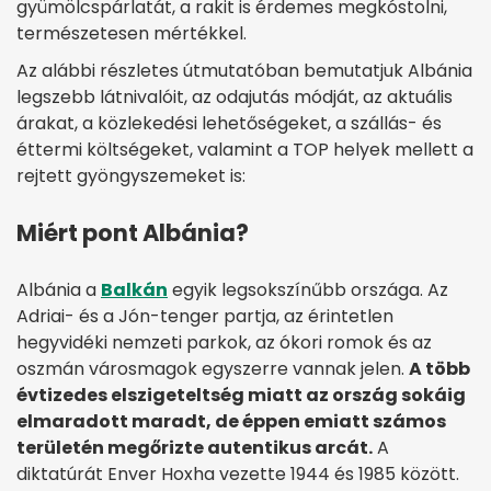
gyümölcspárlatát, a rakit is érdemes megkóstolni,
természetesen mértékkel.
Az alábbi részletes útmutatóban bemutatjuk Albánia
legszebb látnivalóit, az odajutás módját, az aktuális
árakat, a közlekedési lehetőségeket, a szállás- és
éttermi költségeket, valamint a TOP helyek mellett a
rejtett gyöngyszemeket is:
Miért pont Albánia?
Albánia a
Balkán
egyik legsokszínűbb országa. Az
Adriai- és a Jón-tenger partja, az érintetlen
hegyvidéki nemzeti parkok, az ókori romok és az
oszmán városmagok egyszerre vannak jelen.
A több
évtizedes elszigeteltség miatt az ország sokáig
elmaradott maradt, de éppen emiatt számos
területén megőrizte autentikus arcát.
A
diktatúrát Enver Hoxha vezette 1944 és 1985 között.