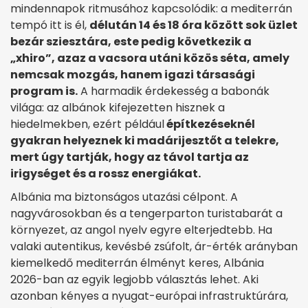
mindennapok ritmusához kapcsolódik: a mediterrán
tempó itt is él,
délután 14 és 18 óra között sok üzlet
bezár sziesztára, este pedig következik a
„xhiro”, azaz a vacsora utáni közös séta, amely
nemcsak mozgás, hanem igazi társasági
program is.
A harmadik érdekesség a babonák
világa: az albánok kifejezetten hisznek a
hiedelmekben, ezért például
építkezéseknél
gyakran helyeznek ki madárijesztőt a telekre,
mert úgy tartják, hogy az távol tartja az
irigységet és a rossz energiákat.
Albánia ma biztonságos utazási célpont. A
nagyvárosokban és a tengerparton turistabarát a
környezet, az angol nyelv egyre elterjedtebb. Ha
valaki autentikus, kevésbé zsúfolt, ár-érték arányban
kiemelkedő mediterrán élményt keres, Albánia
2026-ban az egyik legjobb választás lehet. Aki
azonban kényes a nyugat-európai infrastruktúrára,