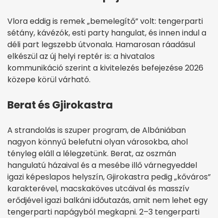
Vlora eddig is remek „bemelegítő” volt: tengerparti
sétány, kávézók, esti party hangulat, és innen indul a
déli part legszebb útvonala. Hamarosan ráadásul
elkészül az új helyi reptér is: a hivatalos
kommunikáció szerint a kivitelezés befejezése 2026
közepe körül várható.
Berat és Gjirokastra
A strandolás is szuper program, de Albániában
nagyon könnyű belefutni olyan városokba, ahol
tényleg eláll a lélegzetünk. Berat, az oszmán
hangulatú házaival és a mesébe illő várnegyeddel
igazi képeslapos helyszín, Gjirokastra pedig „kőváros”
karakterével, macskaköves utcáival és masszív
erődjével igazi balkáni időutazás, amit nem lehet egy
tengerparti napágyból megkapni. 2–3 tengerparti