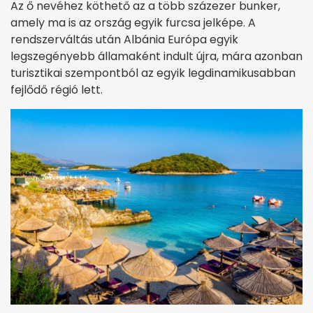
Az ő nevéhez köthető az a több százezer bunker,
amely ma is az ország egyik furcsa jelképe. A
rendszerváltás után Albánia Európa egyik
legszegényebb államaként indult újra, mára azonban
turisztikai szempontból az egyik legdinamikusabban
fejlődő régió lett.