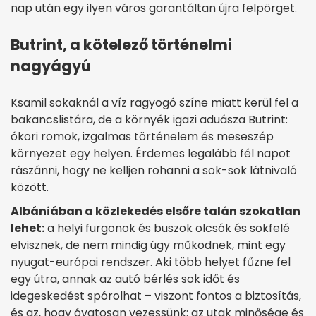
nap után egy ilyen város garantáltan újra felpörget.
Butrint, a kötelező történelmi
nagyágyú
Ksamil sokaknál a víz ragyogó színe miatt kerül fel a
bakancslistára, de a környék igazi aduásza Butrint:
ókori romok, izgalmas történelem és meseszép
környezet egy helyen. Érdemes legalább fél napot
rászánni, hogy ne kelljen rohanni a sok-sok látnivaló
között.
Albániában a közlekedés elsőre talán szokatlan
lehet:
a helyi furgonok és buszok olcsók és sokfelé
elvisznek, de nem mindig úgy működnek, mint egy
nyugat-európai rendszer. Aki több helyet fűzne fel
egy útra, annak az autó bérlés sok időt és
idegeskedést spórolhat – viszont fontos a biztosítás,
és az, hogy óvatosan vezessünk: az utak minősége és