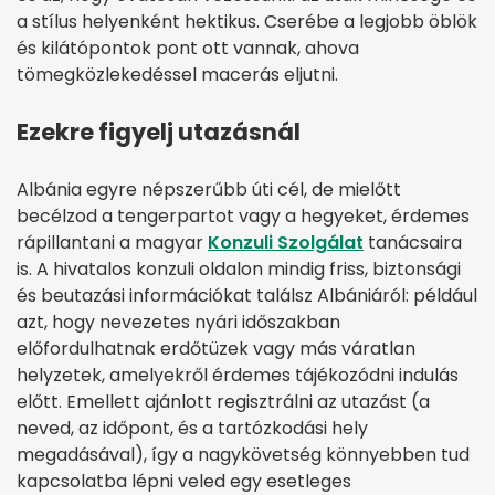
a stílus helyenként hektikus. Cserébe a legjobb öblök
és kilátópontok pont ott vannak, ahova
tömegközlekedéssel macerás eljutni.
Ezekre figyelj utazásnál
Albánia egyre népszerűbb úti cél, de mielőtt
becélzod a tengerpartot vagy a hegyeket, érdemes
rápillantani a magyar
Konzuli Szolgálat
tanácsaira
is. A hivatalos konzuli oldalon mindig friss, biztonsági
és beutazási információkat találsz Albániáról: például
azt, hogy nevezetes nyári időszakban
előfordulhatnak erdőtüzek vagy más váratlan
helyzetek, amelyekről érdemes tájékozódni indulás
előtt. Emellett ajánlott regisztrálni az utazást (a
neved, az időpont, és a tartózkodási hely
megadásával), így a nagykövetség könnyebben tud
kapcsolatba lépni veled egy esetleges