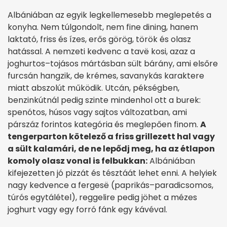
Albániában az egyik legkellemesebb meglepetés a
konyha. Nem túlgondolt, nem fine dining, hanem
laktató, friss és ízes, erős görög, török és olasz
hatással. A nemzeti kedvenc a tavë kosi, azaz a
joghurtos–tojásos mártásban sült bárány, ami elsőre
furcsán hangzik, de krémes, savanykás karaktere
miatt abszolút működik. Utcán, pékségben,
benzinkútnál pedig szinte mindenhol ott a burek:
spenótos, húsos vagy sajtos változatban, ami
párszáz forintos kategória és meglepően finom.
A
tengerparton kötelező a friss grillezett hal vagy
a sült kalamári, de ne lepődj meg, ha az étlapon
komoly olasz vonal is felbukkan:
Albániában
kifejezetten jó pizzát és tésztáát lehet enni. A helyiek
nagy kedvence a fergesë (paprikás–paradicsomos,
túrós egytálétel), reggelire pedig jöhet a mézes
joghurt vagy egy forró fánk egy kávéval.