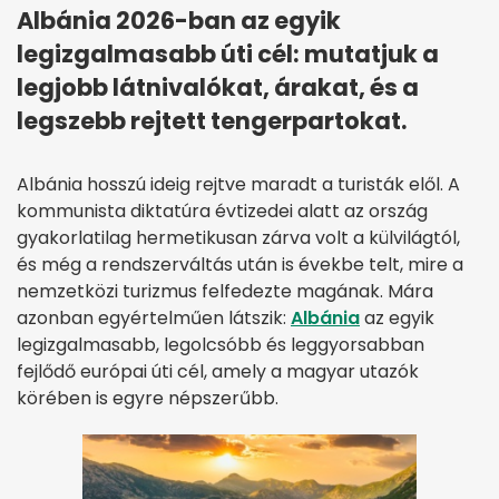
Albánia 2026-ban az egyik
legizgalmasabb úti cél: mutatjuk a
legjobb látnivalókat, árakat, és a
legszebb rejtett tengerpartokat.
Albánia hosszú ideig rejtve maradt a turisták elől. A
kommunista diktatúra évtizedei alatt az ország
gyakorlatilag hermetikusan zárva volt a külvilágtól,
és még a rendszerváltás után is évekbe telt, mire a
nemzetközi turizmus felfedezte magának. Mára
azonban egyértelműen látszik:
Albánia
az egyik
legizgalmasabb, legolcsóbb és leggyorsabban
fejlődő európai úti cél, amely a magyar utazók
körében is egyre népszerűbb.