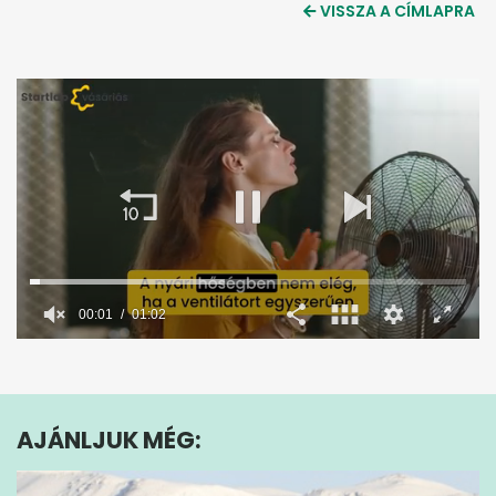
VISSZA A CÍMLAPRA
00:02
01:02
0
seconds
of
1
minute,
AJÁNLJUK MÉG:
2
seconds