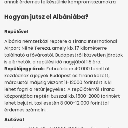
annak érdemes felkészülnie kompromisszumokra.
Hogyan jutsz el Albániába?
Repülővel
Albánia nemzetközi reptere a Tirana International
Airport Nënë Tereza, amely kb. 17 kilométerre
található a fővárostól. Budapestről közvetlen járatok
is elérhetők, a repülési idő nagyjából 1,5 óra.
Repülőjegy árak:
Februárban 40.000 forinttól
kezdődnek a jegyek Budapest és Tirana között,
márciustól májusig viszont 11-12000 forintért is ki
lehet fogni a retúr jegyeket. A repülőtérről Tirana
központjába reptéri busszal kb. 1500-2000 forintért
lehet bejutni, taxi esetén 8 000-12 000 forinttal
érdemes számolni.
Autóval