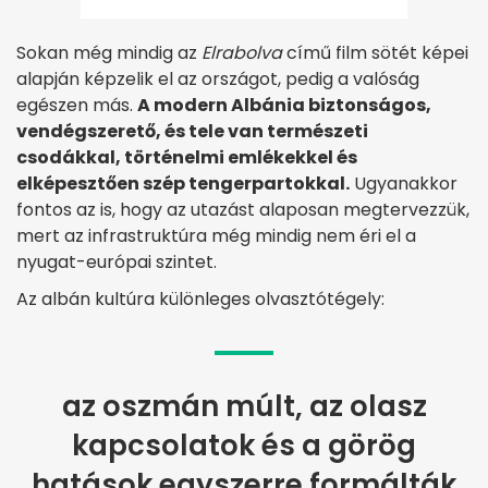
Sokan még mindig az
Elrabolva
című film sötét képei
alapján képzelik el az országot, pedig a valóság
egészen más.
A modern Albánia biztonságos,
vendégszerető, és tele van természeti
csodákkal, történelmi emlékekkel és
elképesztően szép tengerpartokkal.
Ugyanakkor
fontos az is, hogy az utazást alaposan megtervezzük,
mert az infrastruktúra még mindig nem éri el a
nyugat-európai szintet.
Az albán kultúra különleges olvasztótégely:
az oszmán múlt, az olasz
kapcsolatok és a görög
hatások egyszerre formálták