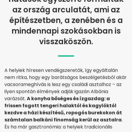
az ország arculatát, ami az
építészetben, a zenében és a
mindennapi szokásokban is
visszaköszön.
A helyiek híresen vendégszeretők, így egyáltalán
nem ritka, hogy egy barátságos beszélgetésből akár
vacsorameghívás is lesz egy családi asztalhoz – az
ilyen spontán élmények adják igazán Albánia
varázsát.
A konyha bőséges és ízgazdag: a
frissen fogott tengeri halaktól és kagylóktól
kezdve a házi készítésű, ropogós burekokon át
számtalan balkáni finomság kerül az asztalra
.
És ha már gasztronómia: a helyiek tradicionális