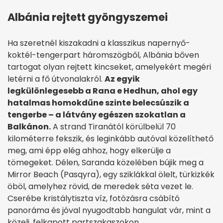
Albánia rejtett gyöngyszemei
Ha szeretnél kiszakadni a klasszikus napernyő-
koktél-tengerpart háromszögből, Albánia bőven
tartogat olyan rejtett kincseket, amelyekért megéri
letérni a fő útvonalakról.
Az egyik
legkülönlegesebb a Rana e Hedhun, ahol egy
hatalmas homokdűne szinte belecsúszik a
tengerbe – a látvány egészen szokatlan a
Balkánon.
A strand Tiranától körülbelül 70
kilométerre fekszik, és leginkább autóval közelíthető
meg, ami épp elég ahhoz, hogy elkerülje a
tömegeket. Délen, Saranda közelében bújik meg a
Mirror Beach (Pasqyra), egy sziklákkal ölelt, türkizkék
öböl, amelyhez rövid, de meredek séta vezet le.
Cserébe kristálytiszta víz, fotózásra csábító
panoráma és jóval nyugodtabb hangulat vár, mint a
közeli, felkapott partszakaszokon.