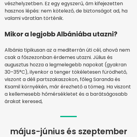
vészhelyzetben. Ez egy egyszerű, ám kifejezetten
hasznos lépés: nem kötelező, de biztonságot ad, ha
valami váratlan történik.
Mikor a legjobb Albániába utazni?
Albánia tipikusan az a mediterrán úti cél, ahová nem
csak a főszezonban érdemes utazni. Július és
augusztus hozza a legmelegebb napokat (gyakran
30–35°C), ilyenkor a tenger tökéletesen fürödhető,
viszont a déli partszakaszokon, főleg Saranda és
Ksamil környékén, már érezhető a tömeg. Ha viszont
a kellemesebb hőmérsékletet és a barátságosabb
árakat keresed,
május-június és szeptember