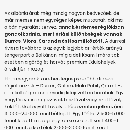
Az albánia árak még mindig nagyon kedvezőek, de
már messze nem egységes képet mutatnak: aki ma
albán nyaralást tervez,
annak érdemes régiókban
gondolkodnia, mert óriási különbségek vannak
Durres, Vlora, Saranda és Ksamil között.
A durresi
riviéra továbbra is az egyik legjobb ár-érték arányú
tengerpart a Balkánon, míg a déli Ksamil mára sok
esetben a görög és horvát prémium üdülőhelyek
árszintjén mozog.
Ha a magyarok körében legnépszerűbb durresi
régiót nézzük – Durres, Golem, Mali i Robit, Qerret –,
itt a költségek még mindig kifejezetten barátiak. Egy
négyfős vacsora pizzával, tésztával vagy rizottóval,
koktélokkal együtt tavaly a főszezonban jellemzően
16 000–24 000 forintból kijött. Egy főétel 2 500–5 000
forint között mozog, egy korsó csapolt sör 1 400–1
600 forint, a koktélok 2 000–3 000 forint körül