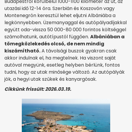
Budapestről körülbelül 1000-1100 kilométer az út, az
utazási idő 12-14 óra. Szerbián és Koszovón vagy
Montenegrón keresztül lehet eljutni Albániába a
legkönnyebben. Üzemanyaggal és autópályadíjakkal
együtt oda-vissza 50 000-80 000 forintos költséggel
számolhatunk, autótípustól függően.
Albániában a
tömegközlekedés olcsó, de nem mindig
kiszámítható.
A távolsági buszok gyakran csak
akkor indulnak el, ha megtelnek. Ha viszont saját
autóval megyünk, esetleg helyben bérlünk, fontos
tudni, hogy az utak minősége változó. Az autópályák
jók, a hegyi utak szűkek és kanyargósak.
Cikkünk frissült: 2026.03.19.