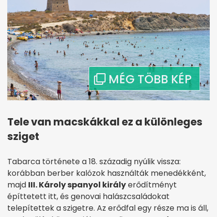
Tele van macskákkal ez a különleges
sziget
Tabarca története a 18. századig nyúlik vissza:
korábban berber kalózok használták menedékként,
majd
III. Károly spanyol király
erődítményt
építtetett itt, és genovai halászcsaládokat
telepítettek a szigetre. Az erődfal egy része ma is áll,