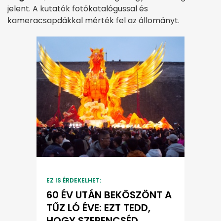
jelent. A kutatók fotókatalógussal és
kameracsapdákkal mérték fel az állományt.
EZ IS ÉRDEKELHET:
60 ÉV UTÁN BEKÖSZÖNT A
TŰZ LÓ ÉVE: EZT TEDD,
HOGY SZERENCSÉD