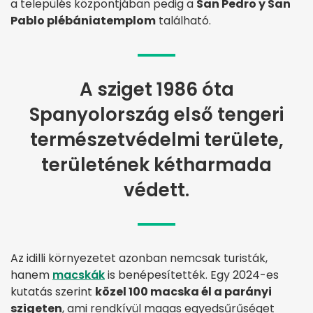
a település központjában pedig a
San Pedro y San
Pablo plébániatemplom
található.
A sziget 1986 óta
Spanyolország első tengeri
természetvédelmi területe,
területének kétharmada
védett.
Az idilli környezetet azonban nemcsak turisták,
hanem
macskák
is benépesítették. Egy 2024-es
kutatás szerint
közel 100 macska él a parányi
szigeten
, ami rendkívül magas egyedsűrűséget