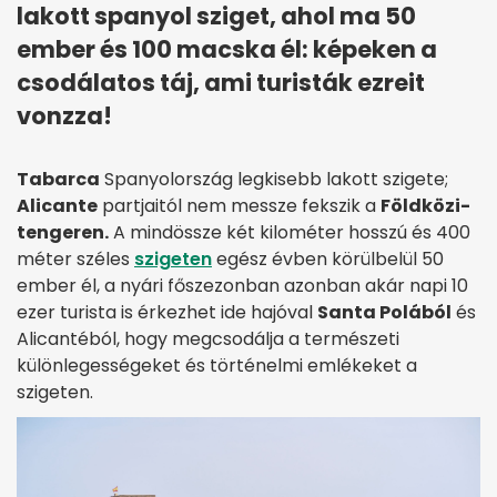
lakott spanyol sziget, ahol ma 50
ember és 100 macska él: képeken a
csodálatos táj, ami turisták ezreit
vonzza!
Tabarca
Spanyolország legkisebb lakott szigete;
Alicante
partjaitól nem messze fekszik a
Földközi-
tengeren.
A mindössze két kilométer hosszú és 400
méter széles
szigeten
egész évben körülbelül 50
ember él, a nyári főszezonban azonban akár napi 10
ezer turista is érkezhet ide hajóval
Santa Polából
és
Alicantéból, hogy megcsodálja a természeti
különlegességeket és történelmi emlékeket a
szigeten.