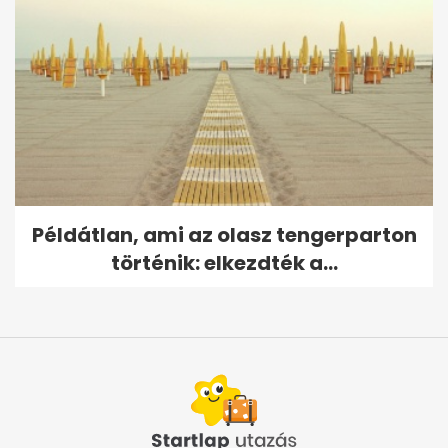
Példátlan, ami az olasz tengerparton
történik: elkezdték a...