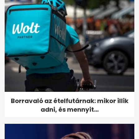
Borravaló az ételfutárnak: mikor illik
adni, és mennyit...