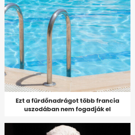
Szegedi kutatók: felfedezés
lassíthatja a tumorsejtek
terjedését
Ezt a fürdőnadrágot több francia
uszodában nem fogadják el