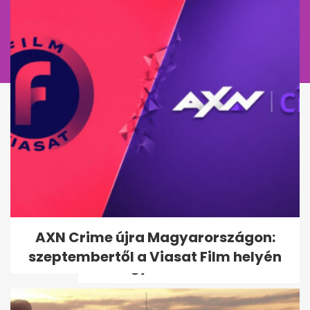
Telegraph: Az UEFA
AXN Crime újra Magyarországon:
hatszámjegyű végkielégítést
szeptembertől a Viasat Film helyén
adott egy női...