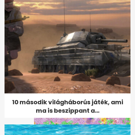
Elnézést kért a dél-koreai
szövetség a bíróknak adott...
10 második világháborús játék, ami
ma is beszippant a...