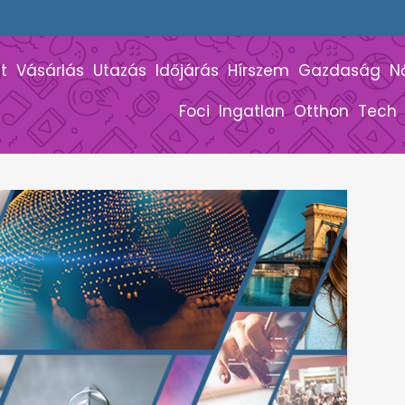
t
Vásárlás
Utazás
Időjárás
Hírszem
Gazdaság
N
Foci
Ingatlan
Otthon
Tech