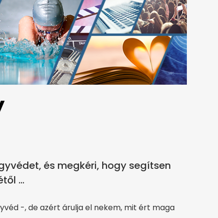
y
ügyvédet, és megkéri, hogy segítsen
ől ...
véd -, de azért árulja el nekem, mit ért maga