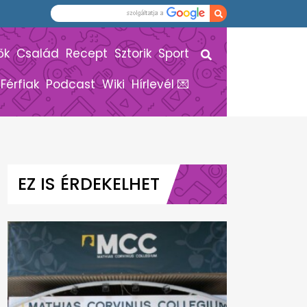
ők
Család
Recept
Sztorik
Sport
Férfiak
Podcast
Wiki
Hírlevél 💌
EZ IS ÉRDEKELHET