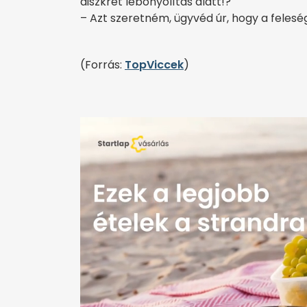
diszkrét lebonyolítás alatt!?
– Azt szeretném, ügyvéd úr, hogy a feles
(Forrás:
TopViccek
)