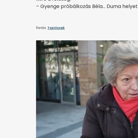
– Gyenge próbálkozás Béla… Duma helyett 
Forrás:
TopViccek