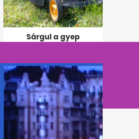
Sárgul a gyep
kánikulában? Lehet, hogy
a túl alacsony fűnyírás...