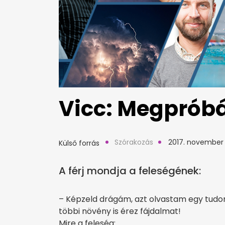
Vicc: Megpróbá
Szórakozás
2017. november 
Külső forrás
A férj mondja a feleségének:
– Képzeld drágám, azt olvastam egy tudom
többi növény is érez fájdalmat!
Mire a feleség: