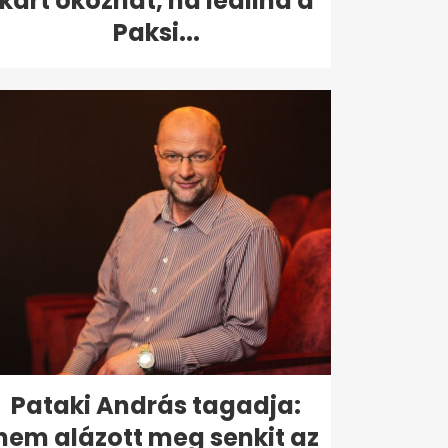
kárt okozhat, ha leállna a
Paksi...
Pataki András tagadja:
nem alázott meg senkit az