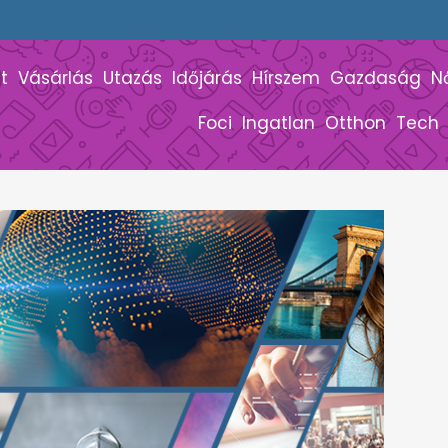
t
Vásárlás
Utazás
Időjárás
Hírszem
Gazdaság
N
Foci
Ingatlan
Otthon
Tech