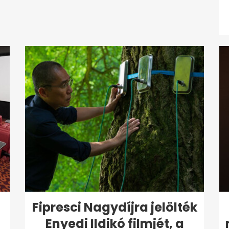
Fipresci Nagydíjra jelölték
Enyedi Ildikó filmjét, a