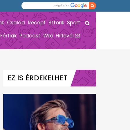
ők
Család
Recept
Sztorik
Sport
Férfiak
Podcast
Wiki
Hírlevél 💌
EZ IS ÉRDEKELHET