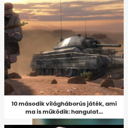
Szilvalekvár a sütőből
kevergetés nélkül: sűrű,
selymes...
10 második világháborús játék, ami
ma is működik: hangulat...