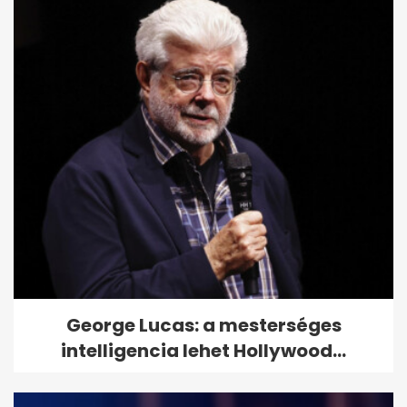
Gyenge a térerő otthon vagy
munkában? Ezekkel a
trükkökkel...
George Lucas: a mesterséges
intelligencia lehet Hollywood...