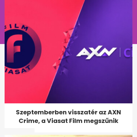
Michelin-csillagos séf
Szeptemberben visszatér az AXN
mutatja: így lesz selymesen
Crime, a Viasat Film megszűnik
krémes a...