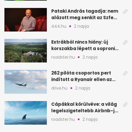
Pataki András tagadja: nem
alázott meg senkit az Szfe
felvételijén
444.hu
2 napja
Extrákból nincs hiány: új
korszakba lépett a soproni
Fagus Hotel
roadster.hu
2 napja
262 pilóta csoportos pert
indított a Ryanair ellen az
Egyesült Királyságban
drive.hu
2 napja
Cápákkal körülvéve: a világ
legelszigeteltebb Airbnb-je
a nyílt tengeren
roadster.hu
2 napja