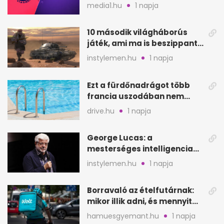
szeptembertől a Viasat Film
media1.hu
1 napja
helyén
10 második világháborús
játék, ami ma is beszippant
a képernyő elé
instylemen.hu
1 napja
Ezt a fürdőnadrágot több
francia uszodában nem
fogadják el
drive.hu
1 napja
George Lucas: a
mesterséges intelligencia
lehet Hollywood következő
instylemen.hu
1 napja
lépése
Borravaló az ételfutárnak:
mikor illik adni, és mennyit
rendeléskor?
hamuesgyemant.hu
1 napja