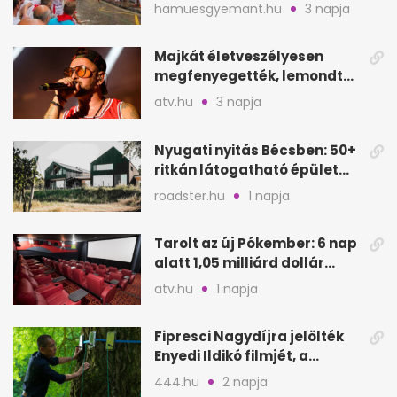
értelmetlen vérontás?
hamuesgyemant.hu
3 napja
Majkát életveszélyesen
megfenyegették, lemondta
a sepsiszentgyörgyi
atv.hu
3 napja
koncertet
Nyugati nyitás Bécsben: 50+
ritkán látogatható épület
nyílik meg
roadster.hu
1 napja
Tarolt az új Pókember: 6 nap
alatt 1,05 milliárd dollár
bevétel
atv.hu
1 napja
Fipresci Nagydíjra jelölték
Enyedi Ildikó filmjét, a
Csendes barátot
444.hu
2 napja