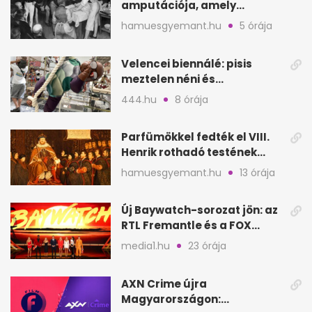
amputációja, amely
állítólag három életet
hamuesgyemant.hu
5 órája
követelt
Velencei biennálé: pisis
meztelen néni és
kölcsönbabák, sirályok közt
444.hu
8 órája
Parfümökkel fedték el VIII.
Henrik rothadó testének
szagát
hamuesgyemant.hu
13 órája
Új Baywatch-sorozat jön: az
RTL Fremantle és a FOX
készíti
media1.hu
23 órája
AXN Crime újra
Magyarországon: