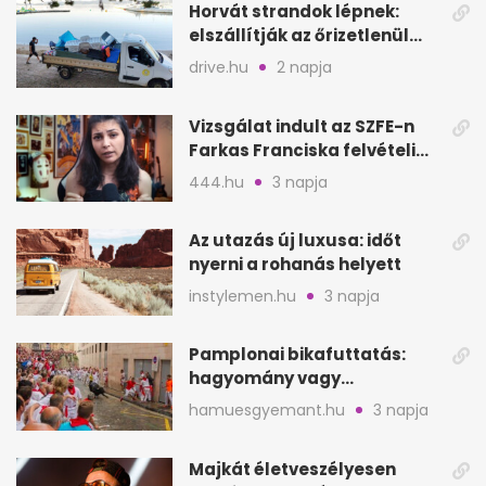
Horvát strandok lépnek:
elszállítják az őrizetlenül
hagyott törölközőket
drive.hu
2 napja
Vizsgálat indult az SZFE-n
Farkas Franciska felvételi
videója után
444.hu
3 napja
Az utazás új luxusa: időt
nyerni a rohanás helyett
instylemen.hu
3 napja
Pamplonai bikafuttatás:
hagyomány vagy
értelmetlen vérontás?
hamuesgyemant.hu
3 napja
Majkát életveszélyesen