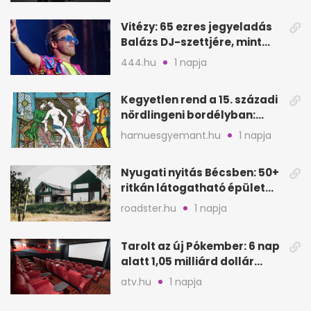
Vitézy: 65 ezres jegyeladás
Balázs DJ-szettjére, mint
metró nélküli Puskás-meccs
444.hu
1 napja
Kegyetlen rend a 15. századi
nördlingeni bordélyban:
verés, éheztetés
hamuesgyemant.hu
1 napja
Nyugati nyitás Bécsben: 50+
ritkán látogatható épület
nyílik meg
roadster.hu
1 napja
Tarolt az új Pókember: 6 nap
alatt 1,05 milliárd dollár
bevétel
atv.hu
1 napja