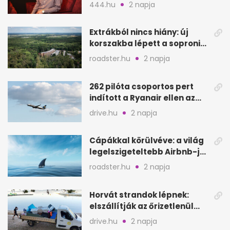
felvételijén
444.hu
2 napja
Extrákból nincs hiány: új
korszakba lépett a soproni
Fagus Hotel
roadster.hu
2 napja
262 pilóta csoportos pert
indított a Ryanair ellen az
Egyesült Királyságban
drive.hu
2 napja
Cápákkal körülvéve: a világ
legelszigeteltebb Airbnb-je
a nyílt tengeren
roadster.hu
2 napja
Horvát strandok lépnek:
elszállítják az őrizetlenül
hagyott törölközőket
drive.hu
2 napja