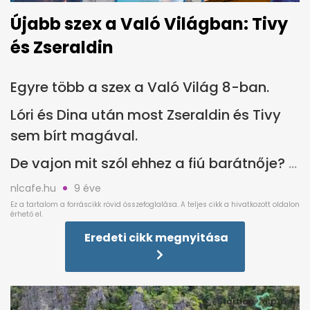
Újabb szex a Való Világban: Tivy
és Zseraldin
Egyre több a szex a Való Világ 8-ban.
Lóri és Dina után most Zseraldin és Tivy
sem bírt magával.
De vajon mit szól ehhez a fiú barátnője?
nlcafe.hu
9 éve
Eredeti cikk megnyitása