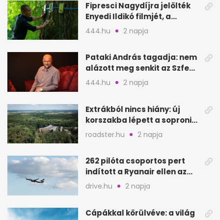
Fipresci Nagydíjra jelölték
Enyedi Ildikó filmjét, a
Csendes barátot
444.hu
2 napja
Pataki András tagadja: nem
alázott meg senkit az Szfe
felvételijén
444.hu
2 napja
Extrákból nincs hiány: új
korszakba lépett a soproni
Fagus Hotel
roadster.hu
2 napja
262 pilóta csoportos pert
indított a Ryanair ellen az
Egyesült Királyságban
drive.hu
2 napja
Cápákkal körülvéve: a világ