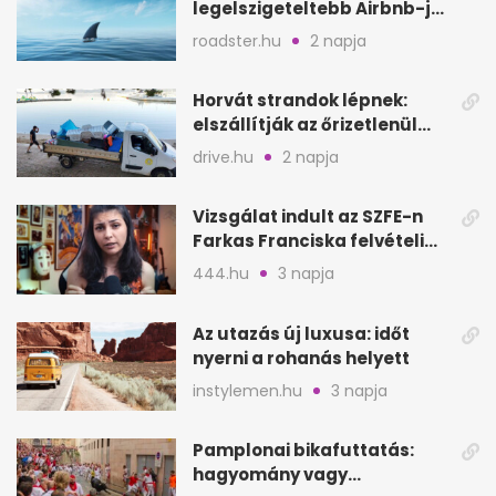
legelszigeteltebb Airbnb-je
a nyílt tengeren
roadster.hu
2 napja
Horvát strandok lépnek:
elszállítják az őrizetlenül
hagyott törölközőket
drive.hu
2 napja
Vizsgálat indult az SZFE-n
Farkas Franciska felvételi
videója után
444.hu
3 napja
Az utazás új luxusa: időt
nyerni a rohanás helyett
instylemen.hu
3 napja
Pamplonai bikafuttatás:
hagyomány vagy