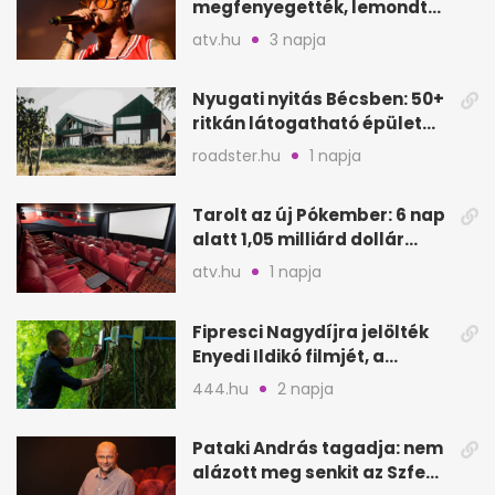
megfenyegették, lemondta
a sepsiszentgyörgyi
atv.hu
3 napja
koncertet
Nyugati nyitás Bécsben: 50+
ritkán látogatható épület
nyílik meg
roadster.hu
1 napja
Tarolt az új Pókember: 6 nap
alatt 1,05 milliárd dollár
bevétel
atv.hu
1 napja
Fipresci Nagydíjra jelölték
Enyedi Ildikó filmjét, a
Csendes barátot
444.hu
2 napja
Pataki András tagadja: nem
alázott meg senkit az Szfe