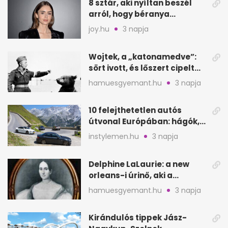
8 sztár, aki nyíltan beszél
arról, hogy béranya
segítette a családalapítást
joy.hu
3 napja
Wojtek, a „katonamedve”:
sört ivott, és lőszert cipelt
Monte Cassinónál
hamuesgyemant.hu
3 napja
10 felejthetetlen autós
útvonal Európában: hágók,
partok, fjordok
instylemen.hu
3 napja
Delphine LaLaurie: a new
orleans-i úrinő, aki a
padláson kínzott
hamuesgyemant.hu
3 napja
Kirándulós tippek Jász-