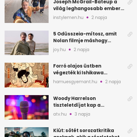
Joseph McGrail-Bateup a
világ leghangosabb embere
lett Ausztráliából
instylemen.hu
2 napja
5 Odüsszeia-mítosz, amit
Nolan filmje máshogy
mutat, mint Homérosz
joy.hu
2 napja
Forró olajos üstben
végezték ki Ishikawa
Goemont, Japán Robin
hamuesgyemant.hu
2 napja
Hoodját
Woody Harrelson
tiszteletdíjat kap a
Szarajevói Filmfesztiválon
atv.hu
3 napja
Kiút: sötét sorozatkritika