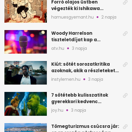
Forró olajos üstben
végezték ki Ishikawa
Goemont, Japán Robin
hamuesgyemant.hu
2 napja
Hoodját
Woody Harrelson
tiszteletdíjat kap a
Szarajevói Filmfesztiválon
atv.hu
3 napja
Kiút: sötét sorozatkritika
azoknak, akik a részleteket
keresik
instylemen.hu
3 napja
7 sötétebb kulisszatitok
gyerekkori kedvenc
filmjeinkről a Joy szerint
joy.hu
3 napja
Tömegturizmus csúcsra jár: