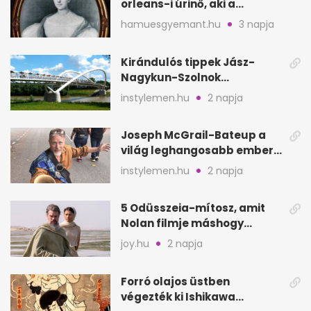
orleans-i úrinő, aki a
padláson kínzott
hamuesgyemant.hu
3 napja
Kirándulós tippek Jász-
Nagykun-Szolnok
megyében: 6 kihagyhatatlan
instylemen.hu
2 napja
hely
Joseph McGrail-Bateup a
világ leghangosabb embere
lett Ausztráliából
instylemen.hu
2 napja
5 Odüsszeia-mítosz, amit
Nolan filmje máshogy
mutat, mint Homérosz
joy.hu
2 napja
Forró olajos üstben
végezték ki Ishikawa