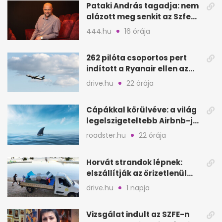
Pataki András tagadja: nem
alázott meg senkit az Szfe
felvételijén
444.hu
16 órája
262 pilóta csoportos pert
indított a Ryanair ellen az
Egyesült Királyságban
drive.hu
22 órája
Cápákkal körülvéve: a világ
legelszigeteltebb Airbnb-je
a nyílt tengeren
roadster.hu
22 órája
Horvát strandok lépnek:
elszállítják az őrizetlenül
hagyott törölközőket
drive.hu
1 napja
Vizsgálat indult az SZFE-n