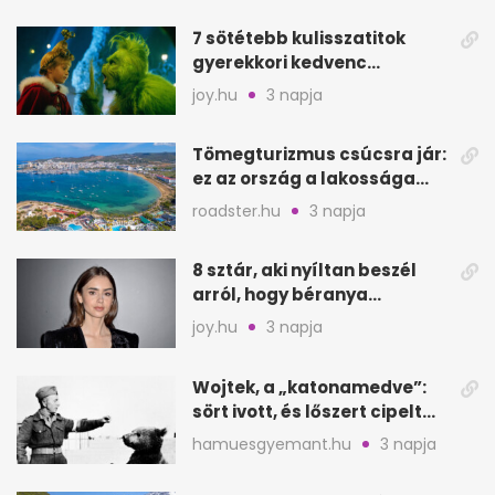
7 sötétebb kulisszatitok
gyerekkori kedvenc
filmjeinkről a Joy szerint
joy.hu
3 napja
Tömegturizmus csúcsra jár:
ez az ország a lakossága
kétszeresét fogadja
roadster.hu
3 napja
8 sztár, aki nyíltan beszél
arról, hogy béranya
segítette a családalapítást
joy.hu
3 napja
Wojtek, a „katonamedve”:
sört ivott, és lőszert cipelt
Monte Cassinónál
hamuesgyemant.hu
3 napja