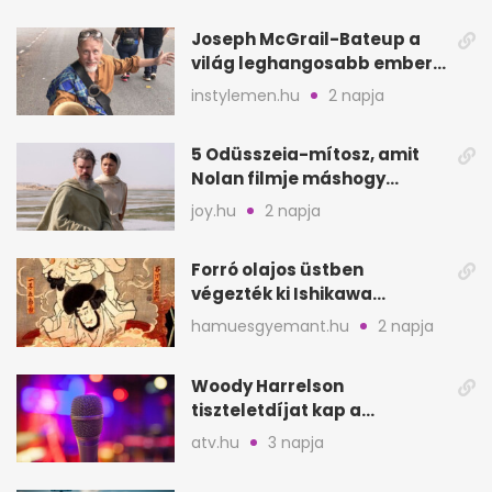
Joseph McGrail-Bateup a
világ leghangosabb embere
lett Ausztráliából
instylemen.hu
2 napja
5 Odüsszeia-mítosz, amit
Nolan filmje máshogy
mutat, mint Homérosz
joy.hu
2 napja
Forró olajos üstben
végezték ki Ishikawa
Goemont, Japán Robin
hamuesgyemant.hu
2 napja
Hoodját
Woody Harrelson
tiszteletdíjat kap a
Szarajevói Filmfesztiválon
atv.hu
3 napja