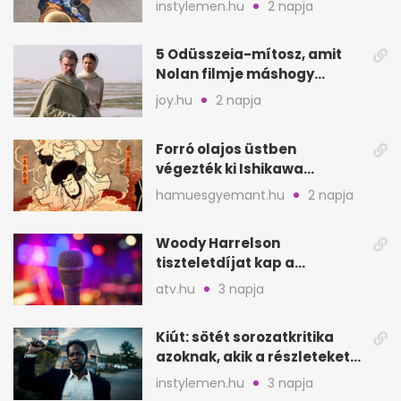
instylemen.hu
2 napja
5 Odüsszeia-mítosz, amit
Nolan filmje máshogy
mutat, mint Homérosz
joy.hu
2 napja
Forró olajos üstben
végezték ki Ishikawa
Goemont, Japán Robin
hamuesgyemant.hu
2 napja
Hoodját
Woody Harrelson
tiszteletdíjat kap a
Szarajevói Filmfesztiválon
atv.hu
3 napja
Kiút: sötét sorozatkritika
azoknak, akik a részleteket
keresik
instylemen.hu
3 napja