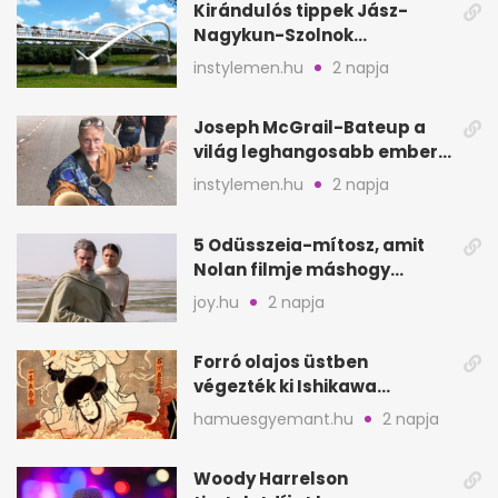
Kirándulós tippek Jász-
Nagykun-Szolnok
megyében: 6 kihagyhatatlan
instylemen.hu
2 napja
hely
Joseph McGrail-Bateup a
világ leghangosabb embere
lett Ausztráliából
instylemen.hu
2 napja
5 Odüsszeia-mítosz, amit
Nolan filmje máshogy
mutat, mint Homérosz
joy.hu
2 napja
Forró olajos üstben
végezték ki Ishikawa
Goemont, Japán Robin
hamuesgyemant.hu
2 napja
Hoodját
Woody Harrelson