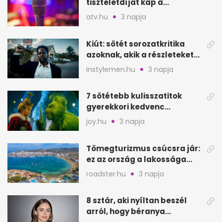
tiszteletdíjat kap a
Szarajevói Filmfesztiválon
atv.hu
3 napja
Kiút: sötét sorozatkritika
azoknak, akik a részleteket
keresik
instylemen.hu
3 napja
7 sötétebb kulisszatitok
gyerekkori kedvenc
filmjeinkről a Joy szerint
joy.hu
3 napja
Tömegturizmus csúcsra jár:
ez az ország a lakossága
kétszeresét fogadja
roadster.hu
3 napja
8 sztár, aki nyíltan beszél
arról, hogy béranya