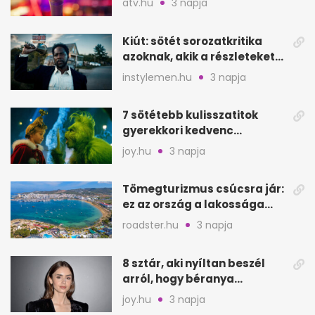
atv.hu
3 napja
Kiút: sötét sorozatkritika
azoknak, akik a részleteket
keresik
instylemen.hu
3 napja
7 sötétebb kulisszatitok
gyerekkori kedvenc
filmjeinkről a Joy szerint
joy.hu
3 napja
Tömegturizmus csúcsra jár:
ez az ország a lakossága
kétszeresét fogadja
roadster.hu
3 napja
8 sztár, aki nyíltan beszél
arról, hogy béranya
segítette a családalapítást
joy.hu
3 napja