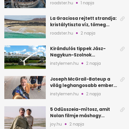
Európa ikonikus helyére
roadster.hu
1 napja
La Graciosa rejtett strandja:
kristálytiszta víz, tömeg
nélkül
roadster.hu
2 napja
Kirándulós tippek Jász-
Nagykun-Szolnok
megyében: 6 kihagyhatatlan
instylemen.hu
2 napja
hely
Joseph McGrail-Bateup a
világ leghangosabb embere
lett Ausztráliából
instylemen.hu
2 napja
5 Odüsszeia-mítosz, amit
Nolan filmje máshogy
mutat, mint Homérosz
joy.hu
2 napja