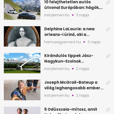
10 felejthetetlen autós
útvonal Európában: hágók,
partok, fjordok
instylemen.hu
3 napja
Delphine LaLaurie: a new
orleans-i úrinő, aki a
padláson kínzott
hamuesgyemant.hu
3 napja
Kirándulós tippek Jász-
Nagykun-Szolnok
megyében: 6 kihagyhatatlan
instylemen.hu
2 napja
hely
Joseph McGrail-Bateup a
világ leghangosabb embere
lett Ausztráliából
instylemen.hu
2 napja
5 Odüsszeia-mítosz, amit