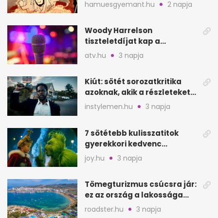
Goemont, Japán Robin
hamuesgyemant.hu
2 napja
Hoodját
Woody Harrelson
tiszteletdíjat kap a
Szarajevói Filmfesztiválon
atv.hu
3 napja
Kiút: sötét sorozatkritika
azoknak, akik a részleteket
keresik
instylemen.hu
3 napja
7 sötétebb kulisszatitok
gyerekkori kedvenc
filmjeinkről a Joy szerint
joy.hu
3 napja
Tömegturizmus csúcsra jár:
ez az ország a lakossága
kétszeresét fogadja
roadster.hu
3 napja