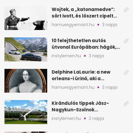
Wojtek, a „katonamedve”:
sört ivott, és lőszert cipelt
Monte Cassinónál
hamuesgyemant.hu
3 napja
10 felejthetetlen autós
útvonal Európában: hágók,
partok, fjordok
instylemen.hu
3 napja
Delphine LaLaurie: a new
orleans-i úrinő, aki a
padláson kínzott
hamuesgyemant.hu
3 napja
Kirándulós tippek Jász-
Nagykun-Szolnok
megyében: 6 kihagyhatatlan
instylemen.hu
2 napja
hely