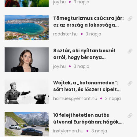
joy.hu
3 napja
Tömegturizmus csúcsra jár:
ez az ország a lakossága
kétszeresét fogadja
roadster.hu
3 napja
8 sztár, aki nyíltan beszél
arról, hogy béranya
segítette a családalapítást
joy.hu
3 napja
Wojtek, a „katonamedve”:
sört ivott, és lőszert cipelt
Monte Cassinónál
hamuesgyemant.hu
3 napja
10 felejthetetlen autós
útvonal Európában: hágók,
partok, fjordok
instylemen.hu
3 napja