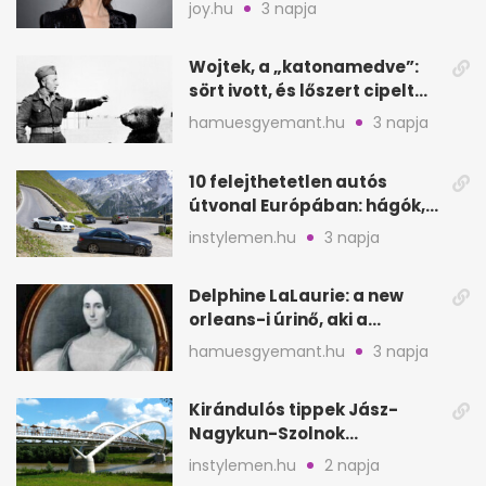
segítette a családalapítást
joy.hu
3 napja
Wojtek, a „katonamedve”:
sört ivott, és lőszert cipelt
Monte Cassinónál
hamuesgyemant.hu
3 napja
10 felejthetetlen autós
útvonal Európában: hágók,
partok, fjordok
instylemen.hu
3 napja
Delphine LaLaurie: a new
orleans-i úrinő, aki a
padláson kínzott
hamuesgyemant.hu
3 napja
Kirándulós tippek Jász-
Nagykun-Szolnok
megyében: 6 kihagyhatatlan
instylemen.hu
2 napja
hely