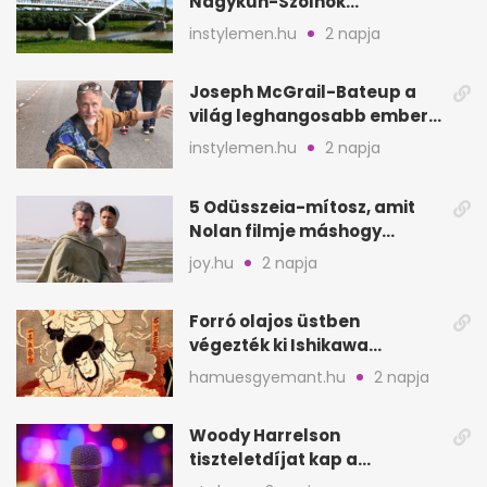
Nagykun-Szolnok
megyében: 6 kihagyhatatlan
instylemen.hu
2 napja
hely
Joseph McGrail-Bateup a
világ leghangosabb embere
lett Ausztráliából
instylemen.hu
2 napja
5 Odüsszeia-mítosz, amit
Nolan filmje máshogy
mutat, mint Homérosz
joy.hu
2 napja
Forró olajos üstben
végezték ki Ishikawa
Goemont, Japán Robin
hamuesgyemant.hu
2 napja
Hoodját
Woody Harrelson
tiszteletdíjat kap a
Szarajevói Filmfesztiválon