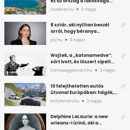
ez az ország a lakossága
kétszeresét fogadja
roadster.hu
3 napja
8 sztár, aki nyíltan beszél
arról, hogy béranya
segítette a családalapítást
joy.hu
3 napja
Wojtek, a „katonamedve”:
sört ivott, és lőszert cipelt
Monte Cassinónál
hamuesgyemant.hu
3 napja
10 felejthetetlen autós
útvonal Európában: hágók,
partok, fjordok
instylemen.hu
3 napja
Delphine LaLaurie: a new
orleans-i úrinő, aki a
padláson kínzott