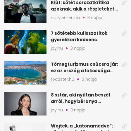
Kiút: sötét sorozatkritika
azoknak, akik a részleteket
keresik
instylemen.hu
3 napja
7 sötétebb kulisszatitok
gyerekkori kedvenc
filmjeinkről a Joy szerint
joy.hu
3 napja
Tömegturizmus csúcsra jár:
ez az ország a lakossága
kétszeresét fogadja
roadster.hu
3 napja
8 sztár, aki nyíltan beszél
arról, hogy béranya
segítette a családalapítást
joy.hu
3 napja
Wojtek, a „katonamedve”: