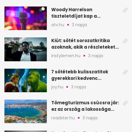
Woody Harrelson
tiszteletdíjat kap a
Szarajevói Filmfesztiválon
atv.hu
3 napja
Kiút: sötét sorozatkritika
azoknak, akik a részleteket
keresik
instylemen.hu
3 napja
7 sötétebb kulisszatitok
gyerekkori kedvenc
filmjeinkről a Joy szerint
joy.hu
3 napja
Tömegturizmus csúcsra jár:
ez az ország a lakossága
kétszeresét fogadja
roadster.hu
3 napja