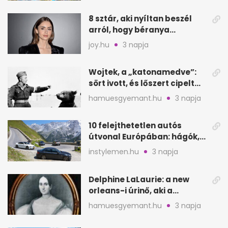
8 sztár, aki nyíltan beszél
arról, hogy béranya
segítette a családalapítást
joy.hu
3 napja
Wojtek, a „katonamedve”:
sört ivott, és lőszert cipelt
Monte Cassinónál
hamuesgyemant.hu
3 napja
10 felejthetetlen autós
útvonal Európában: hágók,
partok, fjordok
instylemen.hu
3 napja
Delphine LaLaurie: a new
orleans-i úrinő, aki a
padláson kínzott
hamuesgyemant.hu
3 napja