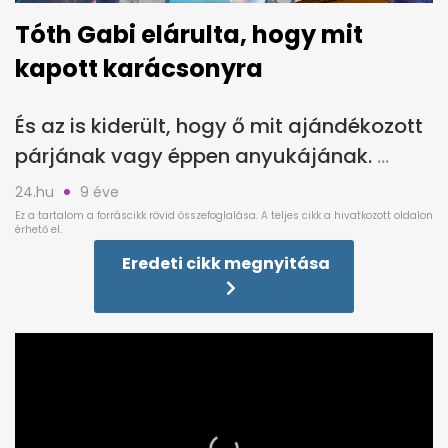
Tóth Gabi elárulta, hogy mit
kapott karácsonyra
És az is kiderült, hogy ő mit ajándékozott
párjának vagy éppen anyukájának.
24.hu
9 éve
Eredeti cikk megnyitása