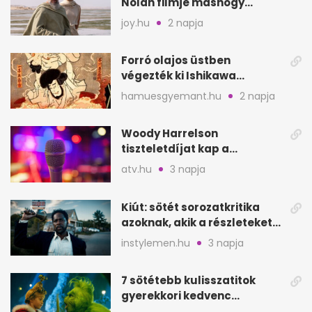
Nolan filmje máshogy
mutat, mint Homérosz
joy.hu
2 napja
Forró olajos üstben
végezték ki Ishikawa
Goemont, Japán Robin
hamuesgyemant.hu
2 napja
Hoodját
Woody Harrelson
tiszteletdíjat kap a
Szarajevói Filmfesztiválon
atv.hu
3 napja
Kiút: sötét sorozatkritika
azoknak, akik a részleteket
keresik
instylemen.hu
3 napja
7 sötétebb kulisszatitok
gyerekkori kedvenc
filmjeinkről a Joy szerint