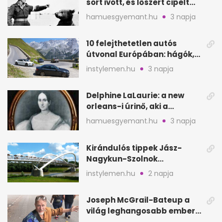
sört ivott, és lőszert cipelt
Monte Cassinónál
hamuesgyemant.hu
3 napja
10 felejthetetlen autós
útvonal Európában: hágók,
partok, fjordok
instylemen.hu
3 napja
Delphine LaLaurie: a new
orleans-i úrinő, aki a
padláson kínzott
hamuesgyemant.hu
3 napja
Kirándulós tippek Jász-
Nagykun-Szolnok
megyében: 6 kihagyhatatlan
instylemen.hu
2 napja
hely
Joseph McGrail-Bateup a
világ leghangosabb embere
lett Ausztráliából