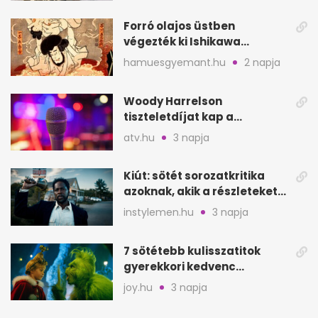
Forró olajos üstben
végezték ki Ishikawa
Goemont, Japán Robin
hamuesgyemant.hu
2 napja
Hoodját
Woody Harrelson
tiszteletdíjat kap a
Szarajevói Filmfesztiválon
atv.hu
3 napja
Kiút: sötét sorozatkritika
azoknak, akik a részleteket
keresik
instylemen.hu
3 napja
7 sötétebb kulisszatitok
gyerekkori kedvenc
filmjeinkről a Joy szerint
joy.hu
3 napja