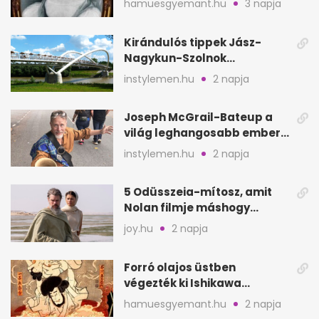
hamuesgyemant.hu
3 napja
Kirándulós tippek Jász-
Nagykun-Szolnok
megyében: 6 kihagyhatatlan
instylemen.hu
2 napja
hely
Joseph McGrail-Bateup a
világ leghangosabb embere
lett Ausztráliából
instylemen.hu
2 napja
5 Odüsszeia-mítosz, amit
Nolan filmje máshogy
mutat, mint Homérosz
joy.hu
2 napja
Forró olajos üstben
végezték ki Ishikawa
Goemont, Japán Robin
hamuesgyemant.hu
2 napja
Hoodját