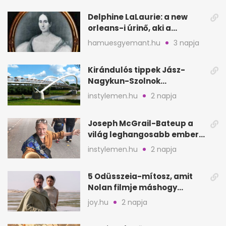
Delphine LaLaurie: a new
orleans-i úrinő, aki a
padláson kínzott
hamuesgyemant.hu
3 napja
Kirándulós tippek Jász-
Nagykun-Szolnok
megyében: 6 kihagyhatatlan
instylemen.hu
2 napja
hely
Joseph McGrail-Bateup a
világ leghangosabb embere
lett Ausztráliából
instylemen.hu
2 napja
5 Odüsszeia-mítosz, amit
Nolan filmje máshogy
mutat, mint Homérosz
joy.hu
2 napja