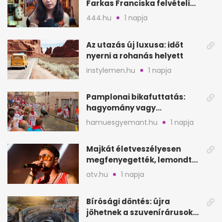
Farkas Franciska felvételi
videója után
444.hu
1 napja
Az utazás új luxusa: időt
nyerni a rohanás helyett
instylemen.hu
1 napja
Pamplonai bikafuttatás:
hagyomány vagy
értelmetlen vérontás?
hamuesgyemant.hu
1 napja
Majkát életveszélyesen
megfenyegették, lemondta
a sepsiszentgyörgyi
atv.hu
1 napja
koncertet
Bírósági döntés: újra
jöhetnek a szuvenírárusok