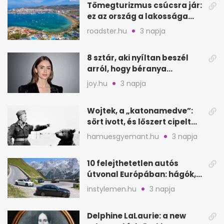
Tömegturizmus csúcsra jár:
ez az ország a lakossága
kétszeresét fogadja
roadster.hu
3 napja
8 sztár, aki nyíltan beszél
arról, hogy béranya
segítette a családalapítást
joy.hu
3 napja
Wojtek, a „katonamedve”:
sört ivott, és lőszert cipelt
Monte Cassinónál
hamuesgyemant.hu
3 napja
10 felejthetetlen autós
útvonal Európában: hágók,
partok, fjordok
instylemen.hu
3 napja
Delphine LaLaurie: a new