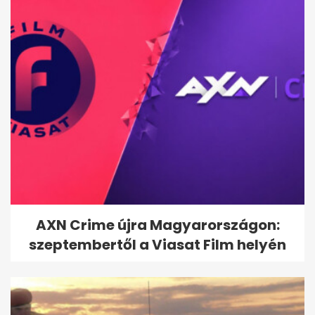
Elnézést kért a dél-koreai
szövetség a bíróknak adott...
AXN Crime újra Magyarországon:
szeptembertől a Viasat Film helyén