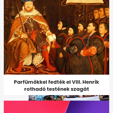
Telegraph: Az UEFA
hatszámjegyű végkielégítést
adott egy női...
Parfümökkel fedték el VIII. Henrik
rothadó testének szagát