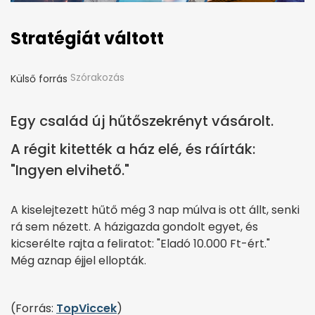
Stratégiát váltott
Szórakozás
Külső forrás
Egy család új hűtőszekrényt vásárolt.
A régit kitették a ház elé, és ráírták:
"Ingyen elvihető."
A kiselejtezett hűtő még 3 nap múlva is ott állt, senki
rá sem nézett. A házigazda gondolt egyet, és
kicserélte rajta a feliratot: "Eladó 10.000 Ft-ért."
Még aznap éjjel ellopták.
(Forrás:
TopViccek
)