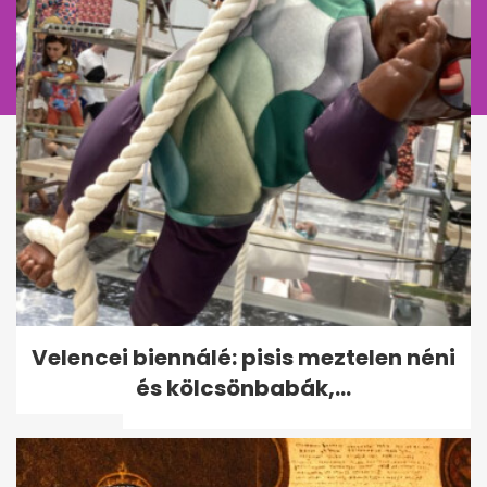
Velencei biennálé: pisis
Velencei biennálé: pisis meztelen néni
meztelen néni és
és kölcsönbabák,...
kölcsönbabák,...