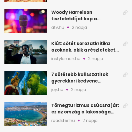
Hoodját
Woody Harrelson
tiszteletdíjat kap a
Szarajevói Filmfesztiválon
atv.hu
2 napja
Kiút: sötét sorozatkritika
azoknak, akik a részleteket
keresik
instylemen.hu
2 napja
7 sötétebb kulisszatitok
gyerekkori kedvenc
filmjeinkről a Joy szerint
joy.hu
2 napja
Tömegturizmus csúcsra jár:
ez az ország a lakossága
kétszeresét fogadja
roadster.hu
2 napja