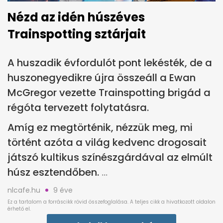
Nézd az idén húszéves
Trainspotting sztárjait
A huszadik évfordulót pont lekésték, de a
huszonegyedikre újra összeáll a Ewan
McGregor vezette Trainspotting brigád a
régóta tervezett folytatásra.
Amíg ez megtörténik, nézzük meg, mi
történt azóta a világ kedvenc drogosait
játszó kultikus színészgárdával az elmúlt
húsz esztendőben.
nlcafe.hu
9 éve