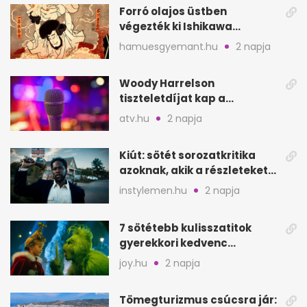
Forró olajos üstben
végezték ki Ishikawa
Goemont, Japán Robin
hamuesgyemant.hu
2 napja
Hoodját
Woody Harrelson
tiszteletdíjat kap a
Szarajevói Filmfesztiválon
atv.hu
2 napja
Kiút: sötét sorozatkritika
azoknak, akik a részleteket
keresik
instylemen.hu
2 napja
7 sötétebb kulisszatitok
gyerekkori kedvenc
filmjeinkről a Joy szerint
joy.hu
2 napja
Tömegturizmus csúcsra jár: