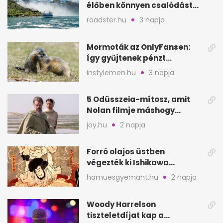
élőben könnyen csalódást
okozhat
roadster.hu
3 napja
Mormoták az OnlyFansen:
így gyűjtenek pénzt
amerikai kutatók
instylemen.hu
3 napja
5 Odüsszeia-mítosz, amit
Nolan filmje máshogy
mutat, mint Homérosz
joy.hu
2 napja
Forró olajos üstben
végezték ki Ishikawa
Goemont, Japán Robin
hamuesgyemant.hu
2 napja
Hoodját
Woody Harrelson
tiszteletdíjat kap a