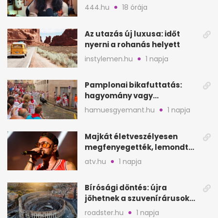
videója után
444.hu
18 órája
Az utazás új luxusa: időt
nyerni a rohanás helyett
instylemen.hu
1 napja
Pamplonai bikafuttatás:
hagyomány vagy
értelmetlen vérontás?
hamuesgyemant.hu
1 napja
Majkát életveszélyesen
megfenyegették, lemondta
a sepsiszentgyörgyi
atv.hu
1 napja
koncertet
Bírósági döntés: újra
jöhetnek a szuvenírárusok
Európa ikonikus helyére
roadster.hu
1 napja