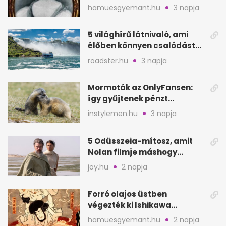
padláson kínzott
hamuesgyemant.hu
3 napja
5 világhírű látnivaló, ami
élőben könnyen csalódást
okozhat
roadster.hu
3 napja
Mormoták az OnlyFansen:
így gyűjtenek pénzt
amerikai kutatók
instylemen.hu
3 napja
5 Odüsszeia-mítosz, amit
Nolan filmje máshogy
mutat, mint Homérosz
joy.hu
2 napja
Forró olajos üstben
végezték ki Ishikawa
Goemont, Japán Robin
hamuesgyemant.hu
2 napja