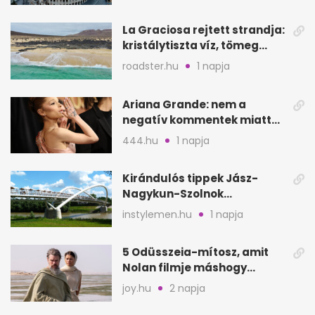
La Graciosa rejtett strandja:
kristálytiszta víz, tömeg
nélkül
roadster.hu
1 napja
Ariana Grande: nem a
negatív kommentek miatt
vonul vissza
444.hu
1 napja
Kirándulós tippek Jász-
Nagykun-Szolnok
megyében: 6 kihagyhatatlan
instylemen.hu
1 napja
hely
5 Odüsszeia-mítosz, amit
Nolan filmje máshogy
mutat, mint Homérosz
joy.hu
2 napja