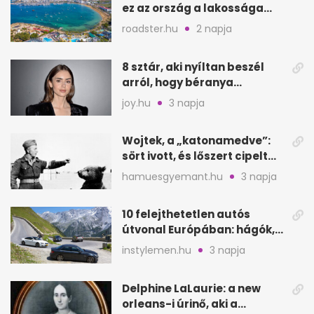
ez az ország a lakossága
kétszeresét fogadja
roadster.hu
2 napja
8 sztár, aki nyíltan beszél
arról, hogy béranya
segítette a családalapítást
joy.hu
3 napja
Wojtek, a „katonamedve”:
sört ivott, és lőszert cipelt
Monte Cassinónál
hamuesgyemant.hu
3 napja
10 felejthetetlen autós
útvonal Európában: hágók,
partok, fjordok
instylemen.hu
3 napja
Delphine LaLaurie: a new
orleans-i úrinő, aki a