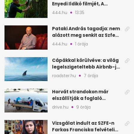
Enyedi Ildikó filmjét, A
Csendes barátot
444.hu
13:35
Pataki András tagadja: nem
alázott meg senkit az Szfe
felvételijén
444.hu
1 órája
Cápákkal körülvéve: a világ
legelszigeteltebb Airbnb-je
a nyílt tengeren
roadster.hu
7 órája
Horvát strandokon már
elszállítják a foglaló
törölközőket is
drive.hu
9 órája
Vizsgálat indult az SZFE-n
Farkas Franciska felvételi