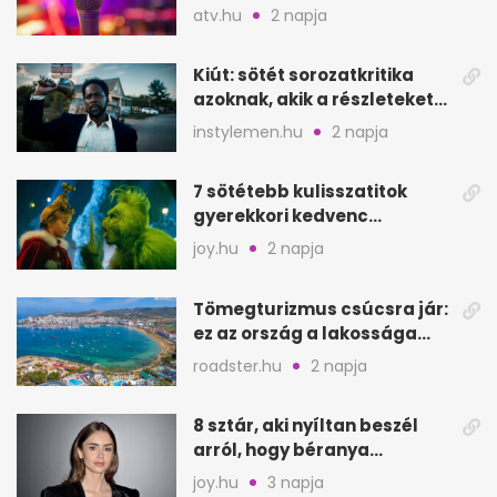
Szarajevói Filmfesztiválon
atv.hu
2 napja
Kiút: sötét sorozatkritika
azoknak, akik a részleteket
keresik
instylemen.hu
2 napja
7 sötétebb kulisszatitok
gyerekkori kedvenc
filmjeinkről a Joy szerint
joy.hu
2 napja
Tömegturizmus csúcsra jár:
ez az ország a lakossága
kétszeresét fogadja
roadster.hu
2 napja
8 sztár, aki nyíltan beszél
arról, hogy béranya
segítette a családalapítást
joy.hu
3 napja