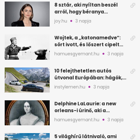
8 sztár, aki nyíltan beszél
arról, hogy béranya
segítette a családalapítást
joy.hu
3 napja
Wojtek, a „katonamedve”:
sört ivott, és lőszert cipelt
Monte Cassinónál
hamuesgyemant.hu
3 napja
10 felejthetetlen autós
útvonal Európában: hágók,
partok, fjordok
instylemen.hu
3 napja
Delphine LaLaurie: a new
orleans-i úrinő, aki a
padláson kínzott
hamuesgyemant.hu
3 napja
5 világhírű látnivaló, ami