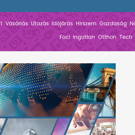
t
Vásárlás
Utazás
Időjárás
Hírszem
Gazdaság
N
Foci
Ingatlan
Otthon
Tech