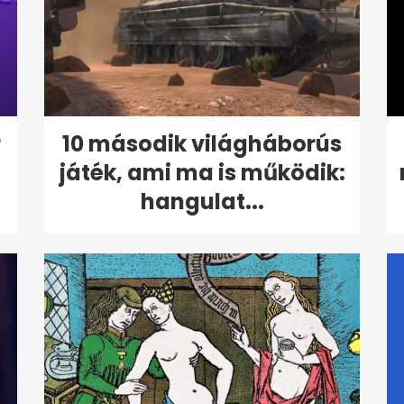
r
10 második világháborús
játék, ami ma is működik:
hangulat...