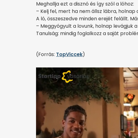
Meghallja ezt a disznó és így szól a lóhoz:
– Kelj fel, mert ha nem állsz lábra, holnap
A ló, összeszedve minden erejét felállt. 
– Meggyógyult a lovunk, holnap levágjuk a 
Tanulság: mindig foglalkozz a saját probl
(Forrás:
TopViccek
)