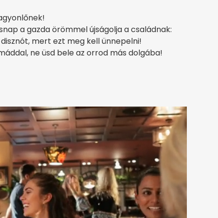
 agyonlőnek!
Másnap a gazda örömmel újságolja a családnak:
disznót, mert ezt meg kell ünnepelni!
émáddal, ne üsd bele az orrod más dolgába!