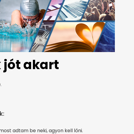
 jót akart
.
k:
ost adtam be neki, agyon kell lőni.