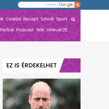
ők
Család
Recept
Sztorik
Sport
Férfiak
Podcast
Wiki
Hírlevél 💌
EZ IS ÉRDEKELHET