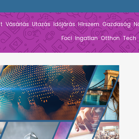
t
Vásárlás
Utazás
Időjárás
Hírszem
Gazdaság
N
Foci
Ingatlan
Otthon
Tech