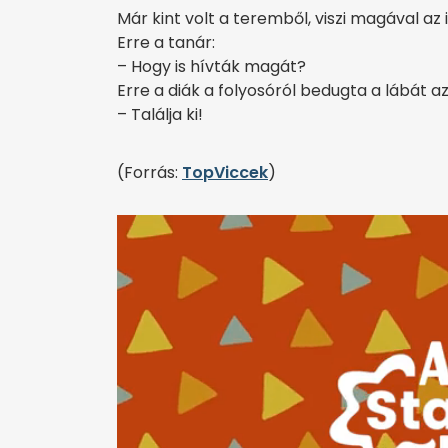
Már kint volt a teremből, viszi magával a
Erre a tanár:
– Hogy is hívták magát?
Erre a diák a folyosóról bedugta a lábát a
– Találja ki!
(Forrás:
TopViccek
)