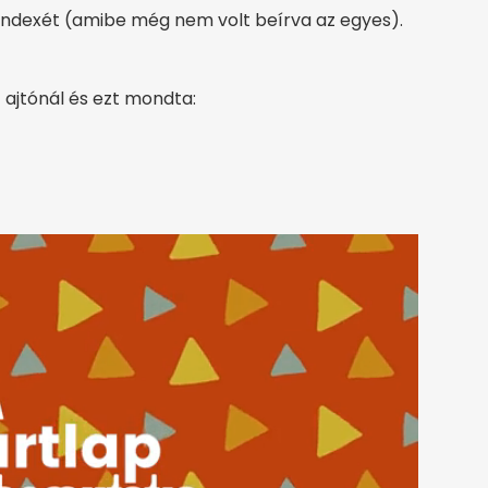
z indexét (amibe még nem volt beírva az egyes).
z ajtónál és ezt mondta: