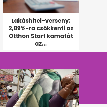
Lakáshitel-verseny:
2,89%-ra csökkenti az
Otthon Start kamatát
az...