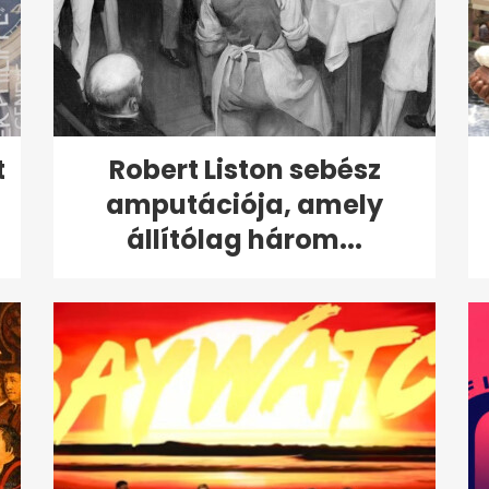
t
Robert Liston sebész
amputációja, amely
állítólag három...