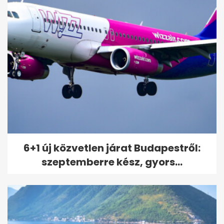
Az amerikai szenátus is
vizsgálja Fauci szerepét a
koronavírus...
6+1 új közvetlen járat Budapestről:
szeptemberre kész, gyors...