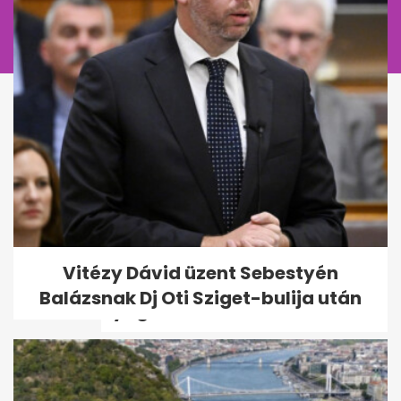
Ezek a kütyük mindig velem
Vitézy Dávid üzent Sebestyén
vannak repüléskor, hogy
Balázsnak Dj Oti Sziget-bulija után
nyugodtabb...