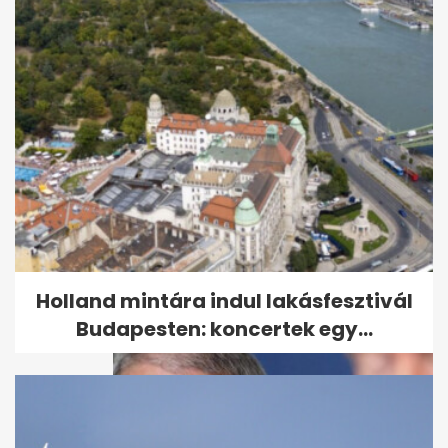
Tartós használt autó pár
százezerért: 20 év felett is jól...
Holland mintára indul lakásfesztivál
Budapesten: koncertek egy...