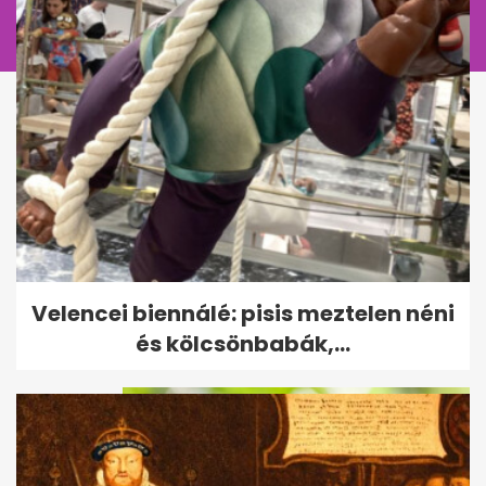
Bejelentette a Tisza: megvan,
Velencei biennálé: pisis meztelen néni
ki lesz az új köztársasági elnök
és kölcsönbabák,...