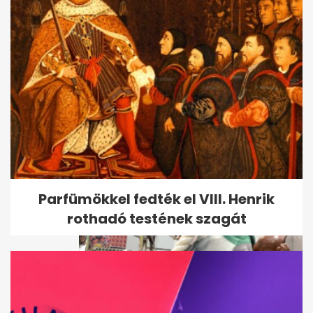
Olcsó import dinnye: akár 135
forintos akciók nyomják le a
piacot
Parfümökkel fedték el VIII. Henrik
rothadó testének szagát