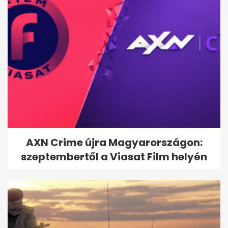
Velencei biennálé: pisis
meztelen néni és
kölcsönbabák,...
AXN Crime újra Magyarországon:
szeptembertől a Viasat Film helyén