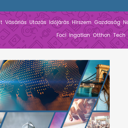
t
Vásárlás
Utazás
Időjárás
Hírszem
Gazdaság
N
Foci
Ingatlan
Otthon
Tech