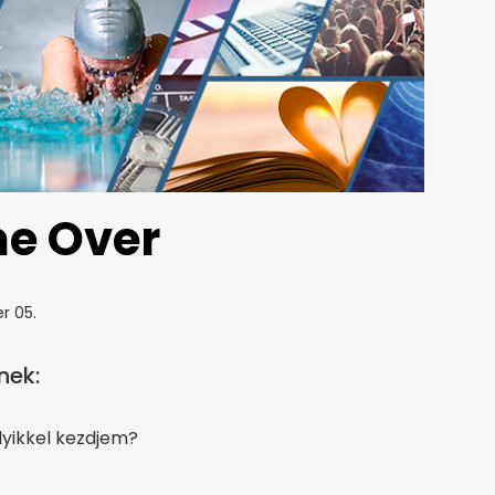
me Over
r 05.
nek:
lyikkel kezdjem?