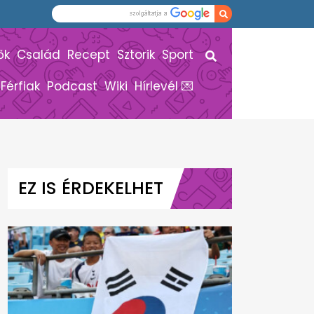
ők
Család
Recept
Sztorik
Sport
Férfiak
Podcast
Wiki
Hírlevél 💌
EZ IS ÉRDEKELHET