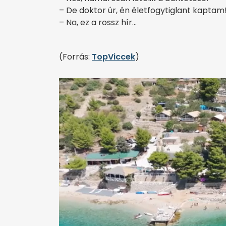
– De doktor úr, én életfogytiglant kaptam
– Na, ez a rossz hír…
(Forrás:
TopViccek
)