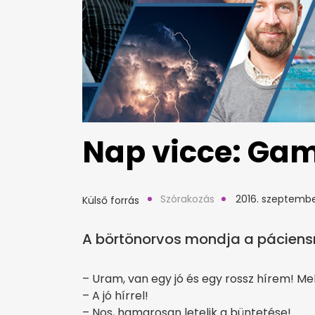
Nap vicce: Ga
Szórakozás
2016. szeptembe
Külső forrás
A börtönorvos mondja a páciens
– Uram, van egy jó és egy rossz hírem! Me
– A jó hírrel!
– Nos, hamarosan letelik a büntetése!