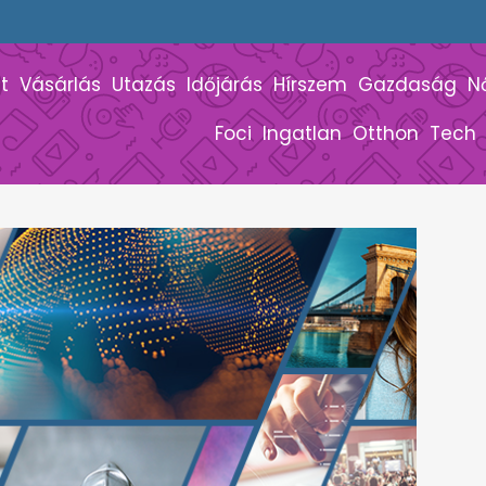
t
Vásárlás
Utazás
Időjárás
Hírszem
Gazdaság
N
Foci
Ingatlan
Otthon
Tech