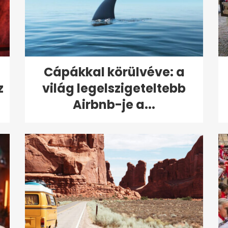
Cápákkal körülvéve: a
z
világ legelszigeteltebb
Airbnb-je a...