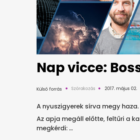
Nap vicce: Bos
Szórakozás
2017. május 02.
Külső forrás
A nyuszigyerek sírva megy haza.
Az apja megáll előtte, feltűri a 
megkérdi: ...