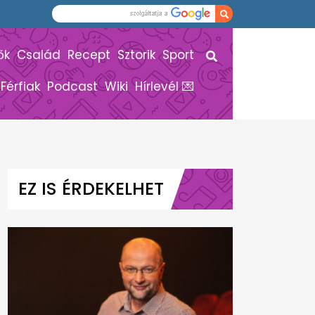
ők
Család
Recept
Sztorik
Sport
Férfiak
Podcast
Wiki
Hírlevél 💌
EZ IS ÉRDEKELHET