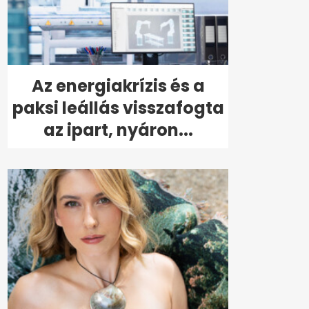
Az energiakrízis és a
paksi leállás visszafogta
az ipart, nyáron...