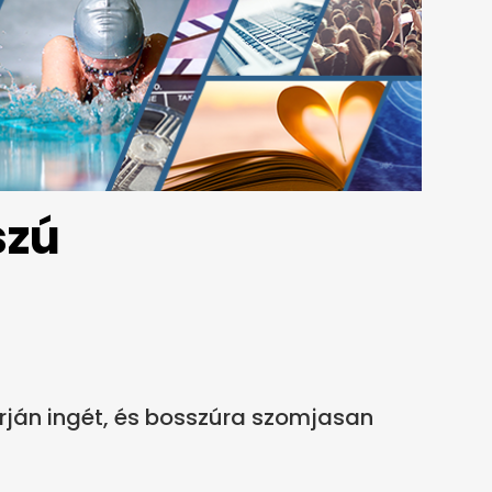
szú
karján ingét, és bosszúra szomjasan