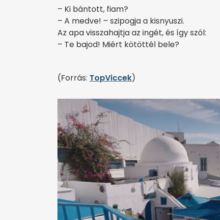
– Ki bántott, fiam?
– A medve! – szipogja a kisnyuszi.
Az apa visszahajtja az ingét, és így szól:
– Te bajod! Miért kötöttél bele?
(Forrás:
TopViccek
)