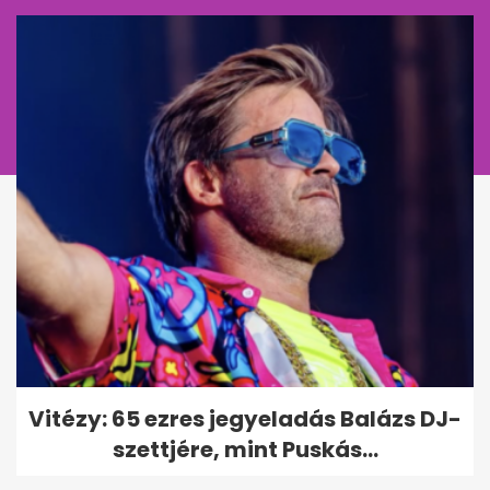
EZ IS ÉRDEKELHET
Tarr Zoltán: zajlik a közmédia
Vitézy: 65 ezres jegyeladás Balázs DJ-
átvilágítása, jön a nyilvános...
szettjére, mint Puskás...