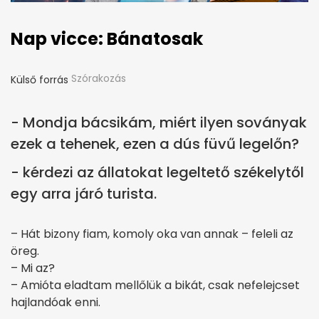
Nap vicce: Bánatosak
Szórakozás
Külső forrás
- Mondja bácsikám, miért ilyen soványak
ezek a tehenek, ezen a dús füvű legelőn?
- kérdezi az állatokat legeltető székelytől
egy arra járó turista.
– Hát bizony fiam, komoly oka van annak – feleli az
öreg.
– Mi az?
– Amióta eladtam mellőlük a bikát, csak nefelejcset
hajlandóak enni.