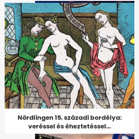
Vitézy: 65 ezres jegyeladás
Balázs DJ-szettjére, mint
Puskás...
Nördlingen 15. századi bordélya:
veréssel és éheztetéssel...