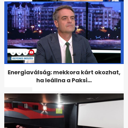
Udonis Haslem részesedést
Energiaválság: mekkora kárt okozhat,
vett az Ipswich Townban,
ha leállna a Paksi...
Premier...