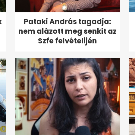
k
Pataki András tagadja:
nem alázott meg senkit az
Szfe felvételijén