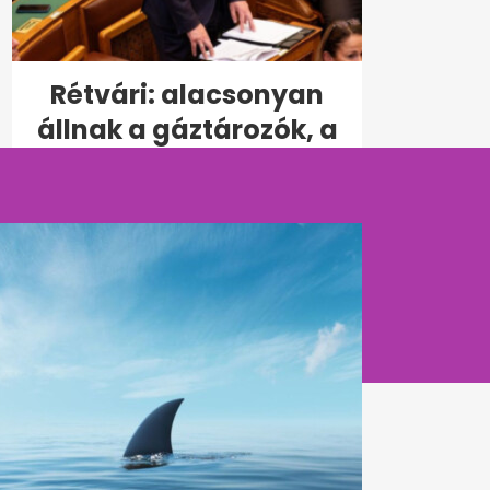
Rétvári: alacsonyan
állnak a gáztározók, a
kormány...