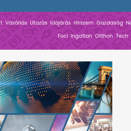
t
Vásárlás
Utazás
Időjárás
Hírszem
Gazdaság
N
Foci
Ingatlan
Otthon
Tech