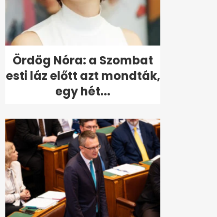
Ördög Nóra: a Szombat
esti láz előtt azt mondták,
egy hét...