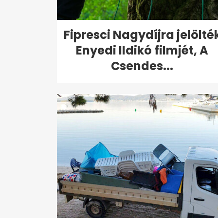
Fipresci Nagydíjra jelölté
Enyedi Ildikó filmjét, A
Csendes...