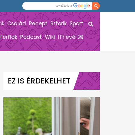
ők
Család
Recept
Sztorik
Sport
Férfiak
Podcast
Wiki
Hírlevél 💌
EZ IS ÉRDEKELHET