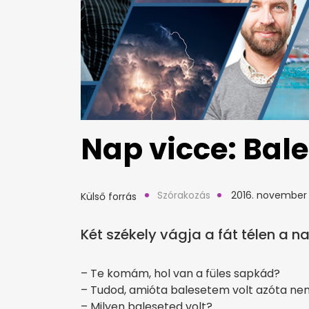
Nap vicce: Bale
Szórakozás
2016. november 
Külső forrás
Két székely vágja a fát télen a 
– Te komám, hol van a füles sapkád?
– Tudod, amióta balesetem volt azóta n
– Milyen baleseted volt?