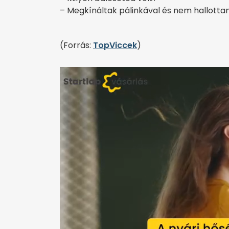
– Megkínáltak pálinkával és nem hallotta
(Forrás:
TopViccek
)