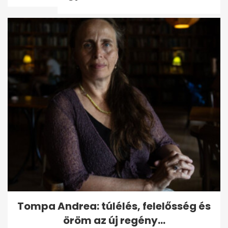
az...
86 évesen meghalt Don
Nelson, az NBA második
legsikeresebb edzője
Tompa Andrea: túlélés, felelősség és
öröm az új regény...