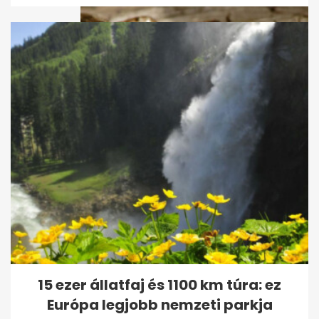
Mit jelez a kert állapotáról, ha
gyíkot lát? Hasznos tudnivalók
15 ezer állatfaj és 1100 km túra: ez
Európa legjobb nemzeti parkja