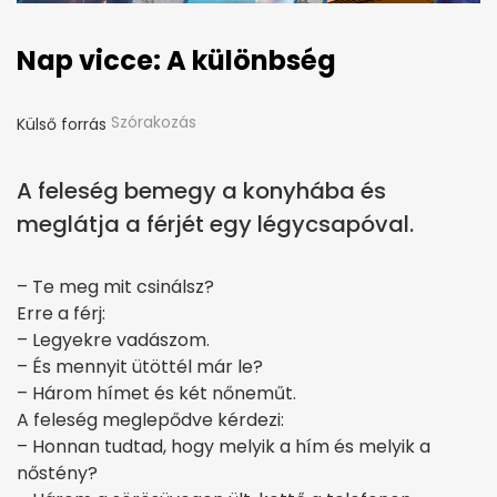
Nap vicce: A különbség
Szórakozás
Külső forrás
A feleség bemegy a konyhába és
meglátja a férjét egy légycsapóval.
– Te meg mit csinálsz?
Erre a férj:
– Legyekre vadászom.
– És mennyit ütöttél már le?
– Három hímet és két nőneműt.
A feleség meglepődve kérdezi:
– Honnan tudtad, hogy melyik a hím és melyik a
nőstény?