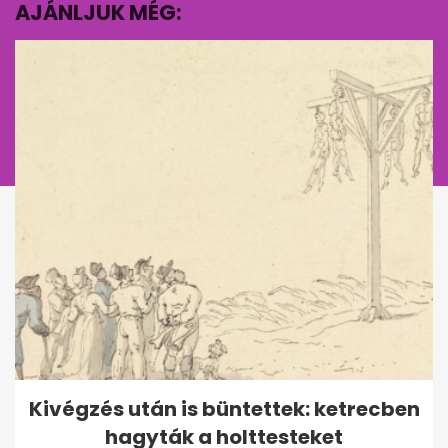
AJÁNLJUK MÉG:
EZ IS ÉRDEKELHET
Világsztárok, akik egyidősek:
Kivégzés után is büntettek: ketrecben
meglepő párosok ugyanabból
hagyták a holttesteket