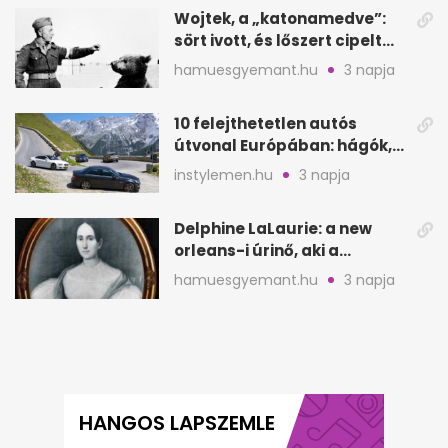
Wojtek, a „katonamedve”:
sört ivott, és lőszert cipelt
Monte Cassinónál
hamuesgyemant.hu
3 napja
10 felejthetetlen autós
útvonal Európában: hágók,
partok, fjordok
instylemen.hu
3 napja
Delphine LaLaurie: a new
orleans-i úrinő, aki a
padláson kínzott
hamuesgyemant.hu
3 napja
HANGOS LAPSZEMLE