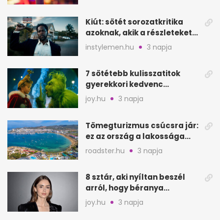
Kiút: sötét sorozatkritika
azoknak, akik a részleteket
keresik
instylemen.hu
3 napja
7 sötétebb kulisszatitok
gyerekkori kedvenc
filmjeinkről a Joy szerint
joy.hu
3 napja
Tömegturizmus csúcsra jár:
ez az ország a lakossága
kétszeresét fogadja
roadster.hu
3 napja
8 sztár, aki nyíltan beszél
arról, hogy béranya
segítette a családalapítást
joy.hu
3 napja