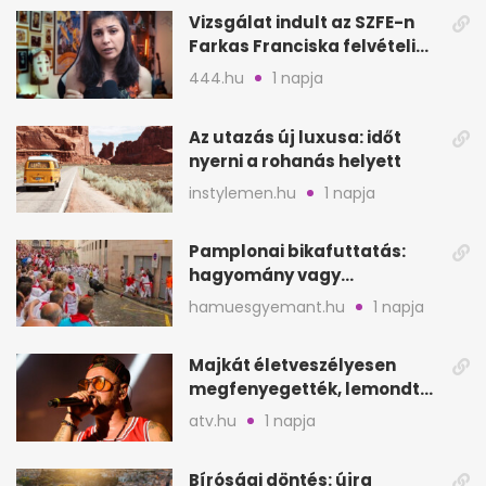
Vizsgálat indult az SZFE-n
Farkas Franciska felvételi
videója után
444.hu
1 napja
Az utazás új luxusa: időt
nyerni a rohanás helyett
instylemen.hu
1 napja
Pamplonai bikafuttatás:
hagyomány vagy
értelmetlen vérontás?
hamuesgyemant.hu
1 napja
Majkát életveszélyesen
megfenyegették, lemondta
a sepsiszentgyörgyi
atv.hu
1 napja
koncertet
Bírósági döntés: újra