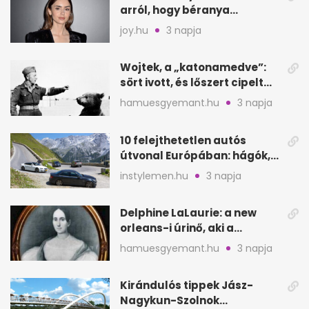
arról, hogy béranya
segítette a családalapítást
joy.hu
3 napja
Wojtek, a „katonamedve”:
sört ivott, és lőszert cipelt
Monte Cassinónál
hamuesgyemant.hu
3 napja
10 felejthetetlen autós
útvonal Európában: hágók,
partok, fjordok
instylemen.hu
3 napja
Delphine LaLaurie: a new
orleans-i úrinő, aki a
padláson kínzott
hamuesgyemant.hu
3 napja
Kirándulós tippek Jász-
Nagykun-Szolnok