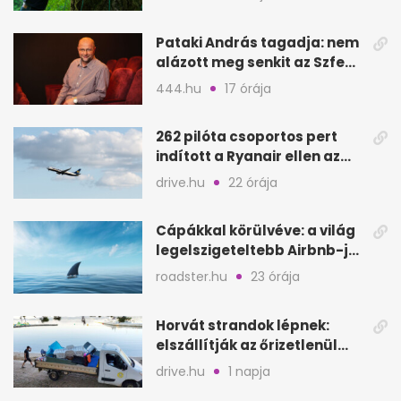
Pataki András tagadja: nem
alázott meg senkit az Szfe
felvételijén
444.hu
17 órája
262 pilóta csoportos pert
indított a Ryanair ellen az
Egyesült Királyságban
drive.hu
22 órája
Cápákkal körülvéve: a világ
legelszigeteltebb Airbnb-je
a nyílt tengeren
roadster.hu
23 órája
Horvát strandok lépnek:
elszállítják az őrizetlenül
hagyott törölközőket
drive.hu
1 napja