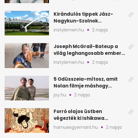
Kirándulós tippek Jász-
Nagykun-Szolnok
megyében: 6 kihagyhatatlan
instylemen.hu
2 napja
hely
Joseph McGrail-Bateup a
világ leghangosabb embere
lett Ausztráliából
instylemen.hu
2 napja
5 Odüsszeia-mítosz, amit
Nolan filmje máshogy
mutat, mint Homérosz
joy.hu
2 napja
Forró olajos üstben
végezték ki Ishikawa
Goemont, Japán Robin
hamuesgyemant.hu
2 napja
Hoodját