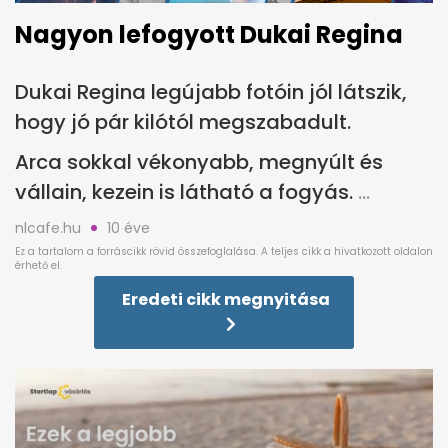
Nagyon lefogyott Dukai Regina
Dukai Regina legújabb fotóin jól látszik,
hogy jó pár kilótól megszabadult.
Arca sokkal vékonyabb, megnyúlt és
vállain, kezein is látható a fogyás.
nlcafe.hu
10 éve
Eredeti cikk megnyitása