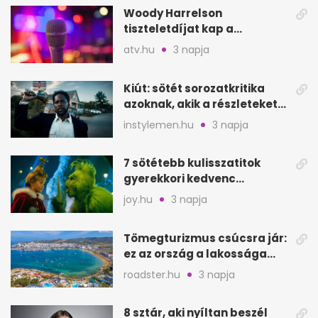
Woody Harrelson
tiszteletdíjat kap a
Szarajevói Filmfesztiválon
atv.hu
3 napja
Kiút: sötét sorozatkritika
azoknak, akik a részleteket
keresik
instylemen.hu
3 napja
7 sötétebb kulisszatitok
gyerekkori kedvenc
filmjeinkről a Joy szerint
joy.hu
3 napja
Tömegturizmus csúcsra jár:
ez az ország a lakossága
kétszeresét fogadja
roadster.hu
3 napja
8 sztár, aki nyíltan beszél