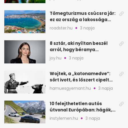
Tömegturizmus csúcsra jár:
ez az ország a lakossága
kétszeresét fogadja
roadster.hu
3 napja
8 sztár, aki nyíltan beszél
arról, hogy béranya
segítette a családalapítást
joy.hu
3 napja
Wojtek, a „katonamedve”:
sört ivott, és lőszert cipelt
Monte Cassinónál
hamuesgyemant.hu
3 napja
10 felejthetetlen autós
útvonal Európában: hágók,
partok, fjordok
instylemen.hu
3 napja