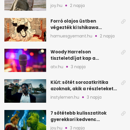
mutat, mint Homérosz
joy.hu
2 napja
Forró olajos üstben
végezték ki Ishikawa
Goemont, Japán Robin
hamuesgyemant.hu
2 napja
Hoodját
Woody Harrelson
tiszteletdíjat kap a
Szarajevói Filmfesztiválon
atv.hu
3 napja
Kiút: sötét sorozatkritika
azoknak, akik a részleteket
keresik
instylemen.hu
3 napja
7 sötétebb kulisszatitok
gyerekkori kedvenc
filmjeinkről a Joy szerint
joy.hu
3 napja