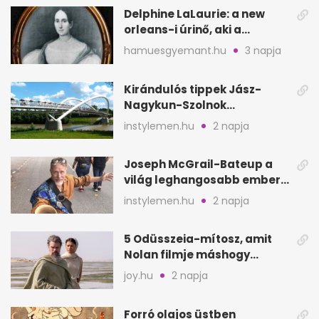
Delphine LaLaurie: a new
orleans-i úrinő, aki a
padláson kínzott
hamuesgyemant.hu
3 napja
Kirándulós tippek Jász-
Nagykun-Szolnok
megyében: 6 kihagyhatatlan
instylemen.hu
2 napja
hely
Joseph McGrail-Bateup a
világ leghangosabb embere
lett Ausztráliából
instylemen.hu
2 napja
5 Odüsszeia-mítosz, amit
Nolan filmje máshogy
mutat, mint Homérosz
joy.hu
2 napja
Forró olajos üstben