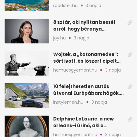
kétszeresét fogadja
roadster.hu
3 napja
8 sztár, aki nyíltan beszél
arról, hogy béranya
segítette a családalapítást
joy.hu
3 napja
Wojtek, a „katonamedve”:
sört ivott, és lőszert cipelt
Monte Cassinónál
hamuesgyemant.hu
3 napja
10 felejthetetlen autós
útvonal Európában: hágók,
partok, fjordok
instylemen.hu
3 napja
Delphine LaLaurie: a new
orleans-i úrinő, aki a
padláson kínzott
hamuesgyemant.hu
3 napja