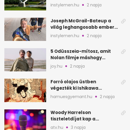
megyében: 6 kihagyhatatlan
instylemen.hu
2 napja
hely
Joseph McGrail-Bateup a
világ leghangosabb embere
lett Ausztráliából
instylemen.hu
2 napja
5 Odüsszeia-mítosz, amit
Nolan filmje máshogy
mutat, mint Homérosz
joy.hu
2 napja
Forró olajos üstben
végezték ki Ishikawa
Goemont, Japán Robin
hamuesgyemant.hu
2 napja
Hoodját
Woody Harrelson
tiszteletdíjat kap a
Szarajevói Filmfesztiválon
atv.hu
3 napja