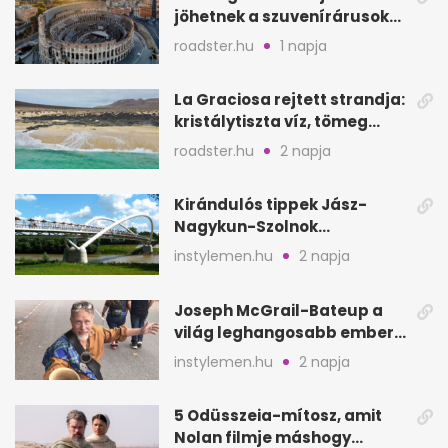
jöhetnek a szuvenírárusok
Európa ikonikus helyére
roadster.hu
1 napja
La Graciosa rejtett strandja:
kristálytiszta víz, tömeg
nélkül
roadster.hu
2 napja
Kirándulós tippek Jász-
Nagykun-Szolnok
megyében: 6 kihagyhatatlan
instylemen.hu
2 napja
hely
Joseph McGrail-Bateup a
világ leghangosabb embere
lett Ausztráliából
instylemen.hu
2 napja
5 Odüsszeia-mítosz, amit
Nolan filmje máshogy