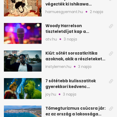
végezték ki Ishikawa
Goemont, Japán Robin
hamuesgyemant.hu
2 napja
Hoodját
Woody Harrelson
tiszteletdíjat kap a
Szarajevói Filmfesztiválon
atv.hu
3 napja
Kiút: sötét sorozatkritika
azoknak, akik a részleteket
keresik
instylemen.hu
3 napja
7 sötétebb kulisszatitok
gyerekkori kedvenc
filmjeinkről a Joy szerint
joy.hu
3 napja
Tömegturizmus csúcsra jár:
ez az ország a lakossága