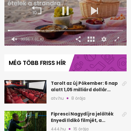
0
seconds
of
MÉG TÖBB FRISS HÍR
1
minute,
40
seconds
Tarolt az új Pókember: 6 nap
alatt 1,05 milliárd dollár
bevétel
atv.hu
8 órája
Fipresci Nagydíjra jelölték
Enyedi Ildikó filmjét, a
Csendes barátot
444.hu
16 órája