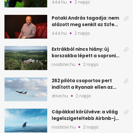
444.hu
2 napja
Pataki András tagadja: nem
alázott meg senkit az Szfe
felvételijén
444.hu
2 napja
Extrákból nincs hiány: új
korszakba lépett a soproni
Fagus Hotel
roadster.hu
2 napja
262 pilóta csoportos pert
indított a Ryanair ellen az
Egyesült Királyságban
drive.hu
2 napja
Cápákkal körülvéve: a világ
legelszigeteltebb Airbnb-je
a nyílt tengeren
roadster.hu
2 napja