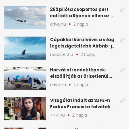
262 pilóta csoportos pert
indított a Ryanair ellen az
Egyesült Királyságban
drive.hu
2 napja
Cápákkal körülvéve: a világ
legelszigeteltebb Airbnb-je
a nyílt tengeren
roadster.hu
2 napja
Horvát strandok lépnek:
elszállítják az őrizetlenül
hagyott törölközőket
drive.hu
2 napja
Vizsgálat indult az SZFE-n
Farkas Franciska felvételi
videója után
444.hu
2 napja