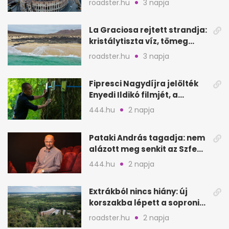
roadster.hu
3 napja
La Graciosa rejtett strandja:
kristálytiszta víz, tömeg
nélkül
roadster.hu
3 napja
Fipresci Nagydíjra jelölték
Enyedi Ildikó filmjét, a
Csendes barátot
444.hu
2 napja
Pataki András tagadja: nem
alázott meg senkit az Szfe
felvételijén
444.hu
2 napja
Extrákból nincs hiány: új
korszakba lépett a soproni
Fagus Hotel
roadster.hu
2 napja