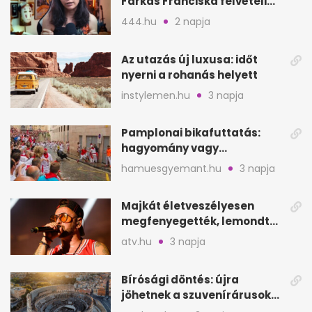
Farkas Franciska felvételi
videója után
444.hu
2 napja
Az utazás új luxusa: időt
nyerni a rohanás helyett
instylemen.hu
3 napja
Pamplonai bikafuttatás:
hagyomány vagy
értelmetlen vérontás?
hamuesgyemant.hu
3 napja
Majkát életveszélyesen
megfenyegették, lemondta
a sepsiszentgyörgyi
atv.hu
3 napja
koncertet
Bírósági döntés: újra
jöhetnek a szuvenírárusok
Európa ikonikus helyére