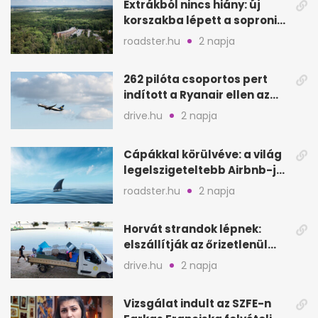
Extrákból nincs hiány: új
korszakba lépett a soproni
Fagus Hotel
roadster.hu
2 napja
262 pilóta csoportos pert
indított a Ryanair ellen az
Egyesült Királyságban
drive.hu
2 napja
Cápákkal körülvéve: a világ
legelszigeteltebb Airbnb-je
a nyílt tengeren
roadster.hu
2 napja
Horvát strandok lépnek:
elszállítják az őrizetlenül
hagyott törölközőket
drive.hu
2 napja
Vizsgálat indult az SZFE-n