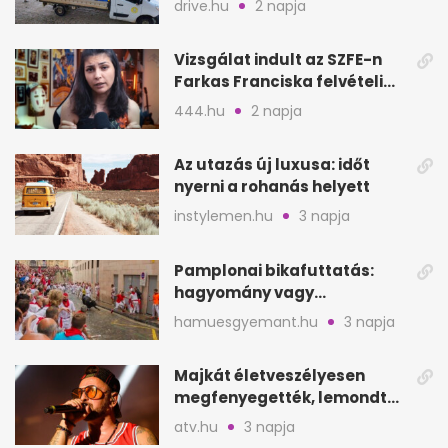
drive.hu
2 napja
Vizsgálat indult az SZFE-n
Farkas Franciska felvételi
videója után
444.hu
2 napja
Az utazás új luxusa: időt
nyerni a rohanás helyett
instylemen.hu
3 napja
Pamplonai bikafuttatás:
hagyomány vagy
értelmetlen vérontás?
hamuesgyemant.hu
3 napja
Majkát életveszélyesen
megfenyegették, lemondta
a sepsiszentgyörgyi
atv.hu
3 napja
koncertet