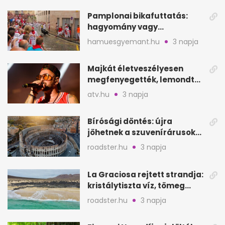
Pamplonai bikafuttatás:
hagyomány vagy
értelmetlen vérontás?
hamuesgyemant.hu
3 napja
Majkát életveszélyesen
megfenyegették, lemondta
a sepsiszentgyörgyi
atv.hu
3 napja
koncertet
Bírósági döntés: újra
jöhetnek a szuvenírárusok
Európa ikonikus helyére
roadster.hu
3 napja
La Graciosa rejtett strandja:
kristálytiszta víz, tömeg
nélkül
roadster.hu
3 napja