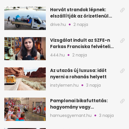
Horvát strandok lépnek:
elszállítják az őrizetlenül
hagyott törölközőket
drive.hu
2 napja
Vizsgálat indult az SZFE-n
Farkas Franciska felvételi
videója után
444.hu
2 napja
Az utazás új luxusa: időt
nyerni a rohanás helyett
instylemen.hu
3 napja
Pamplonai bikafuttatás:
hagyomány vagy
értelmetlen vérontás?
hamuesgyemant.hu
3 napja