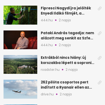
Fipresci Nagydíjra jelölték
Enyedi Ildikó filmjét, a
Csendes barátot
444.hu
2 napja
Pataki András tagadja: nem
alázott meg senkit az Szfe
felvételijén
444.hu
2 napja
Extrákból nincs hiány: új
korszakba lépett a soproni
Fagus Hotel
roadster.hu
2 napja
262 pilóta csoportos pert
indított a Ryanair ellen az
Egyesült Királyságban
drive.hu
2 napja