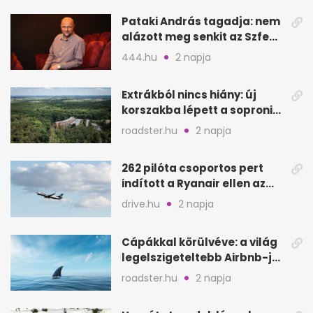
Pataki András tagadja: nem
alázott meg senkit az Szfe
felvételijén
444.hu
2 napja
Extrákból nincs hiány: új
korszakba lépett a soproni
Fagus Hotel
roadster.hu
2 napja
262 pilóta csoportos pert
indított a Ryanair ellen az
Egyesült Királyságban
drive.hu
2 napja
Cápákkal körülvéve: a világ
legelszigeteltebb Airbnb-je
a nyílt tengeren
roadster.hu
2 napja