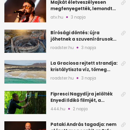
Majkát életveszélyesen
megfenyegették, lemondta
a sepsiszentgyörgyi
atv.hu
3 napja
koncertet
Bírósági döntés: újra
jöhetnek a szuvenírárusok
Európa ikonikus helyére
roadster.hu
3 napja
La Graciosa rejtett strandja:
kristálytiszta víz, tömeg
nélkül
roadster.hu
3 napja
Fipresci Nagydíjra jelölték
Enyedi Ildikó filmjét, a
Csendes barátot
444.hu
2 napja
Pataki András tagadja: nem