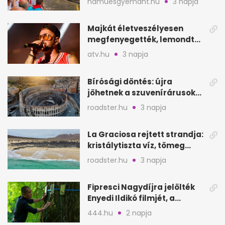
hamuesgyemant.hu
3 napja
Majkát életveszélyesen
megfenyegették, lemondta
a sepsiszentgyörgyi
atv.hu
3 napja
koncertet
Bírósági döntés: újra
jöhetnek a szuvenírárusok
Európa ikonikus helyére
roadster.hu
3 napja
La Graciosa rejtett strandja:
kristálytiszta víz, tömeg
nélkül
roadster.hu
3 napja
Fipresci Nagydíjra jelölték
Enyedi Ildikó filmjét, a
Csendes barátot
444.hu
2 napja