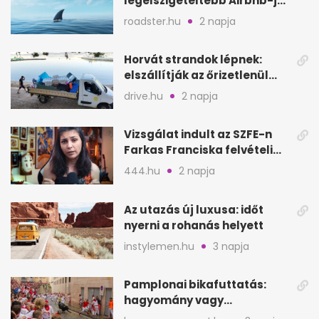
legelszigeteltebb Airbnb-je
a nyílt tengeren
roadster.hu
2 napja
Horvát strandok lépnek:
elszállítják az őrizetlenül
hagyott törölközőket
drive.hu
2 napja
Vizsgálat indult az SZFE-n
Farkas Franciska felvételi
videója után
444.hu
2 napja
Az utazás új luxusa: időt
nyerni a rohanás helyett
instylemen.hu
3 napja
Pamplonai bikafuttatás:
hagyomány vagy
értelmetlen vérontás?