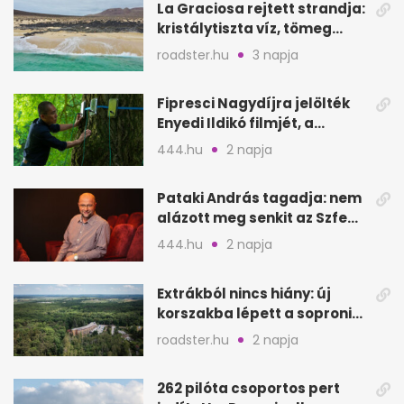
La Graciosa rejtett strandja:
kristálytiszta víz, tömeg
nélkül
roadster.hu
3 napja
Fipresci Nagydíjra jelölték
Enyedi Ildikó filmjét, a
Csendes barátot
444.hu
2 napja
Pataki András tagadja: nem
alázott meg senkit az Szfe
felvételijén
444.hu
2 napja
Extrákból nincs hiány: új
korszakba lépett a soproni
Fagus Hotel
roadster.hu
2 napja
262 pilóta csoportos pert