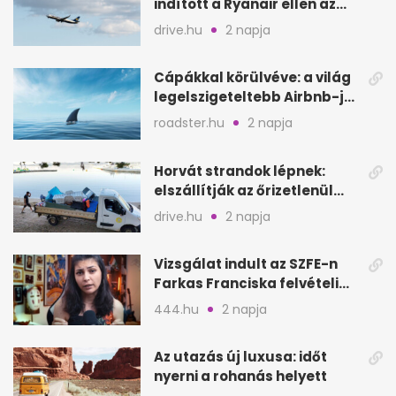
indított a Ryanair ellen az
Egyesült Királyságban
drive.hu
2 napja
Cápákkal körülvéve: a világ
legelszigeteltebb Airbnb-je
a nyílt tengeren
roadster.hu
2 napja
Horvát strandok lépnek:
elszállítják az őrizetlenül
hagyott törölközőket
drive.hu
2 napja
Vizsgálat indult az SZFE-n
Farkas Franciska felvételi
videója után
444.hu
2 napja
Az utazás új luxusa: időt
nyerni a rohanás helyett