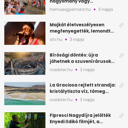
hagyomány vagy
értelmetlen vérontás?
hamuesgyemant.hu
3 napja
Majkát életveszélyesen
megfenyegették, lemondta
a sepsiszentgyörgyi
atv.hu
3 napja
koncertet
Bírósági döntés: újra
jöhetnek a szuvenírárusok
Európa ikonikus helyére
roadster.hu
3 napja
La Graciosa rejtett strandja:
kristálytiszta víz, tömeg
nélkül
roadster.hu
3 napja
Fipresci Nagydíjra jelölték
Enyedi Ildikó filmjét, a
Csendes barátot