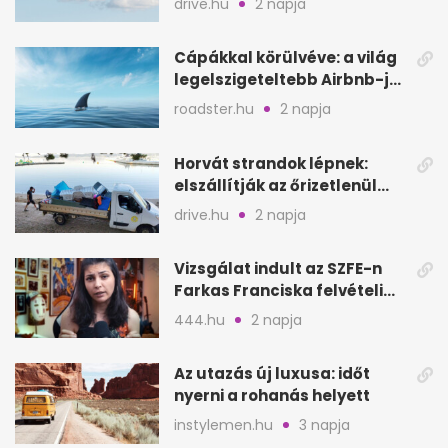
drive.hu
2 napja
Cápákkal körülvéve: a világ
legelszigeteltebb Airbnb-je
a nyílt tengeren
roadster.hu
2 napja
Horvát strandok lépnek:
elszállítják az őrizetlenül
hagyott törölközőket
drive.hu
2 napja
Vizsgálat indult az SZFE-n
Farkas Franciska felvételi
videója után
444.hu
2 napja
Az utazás új luxusa: időt
nyerni a rohanás helyett
instylemen.hu
3 napja