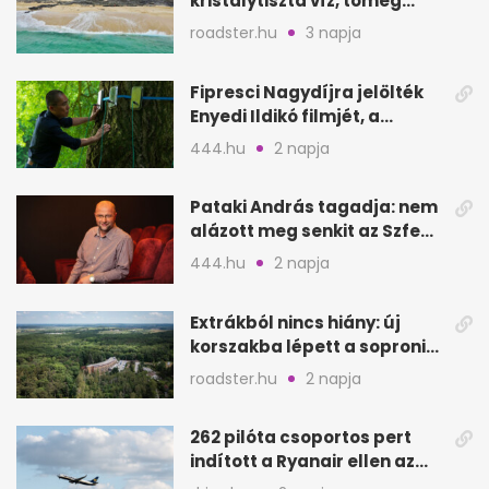
kristálytiszta víz, tömeg
nélkül
roadster.hu
3 napja
Fipresci Nagydíjra jelölték
Enyedi Ildikó filmjét, a
Csendes barátot
444.hu
2 napja
Pataki András tagadja: nem
alázott meg senkit az Szfe
felvételijén
444.hu
2 napja
Extrákból nincs hiány: új
korszakba lépett a soproni
Fagus Hotel
roadster.hu
2 napja
262 pilóta csoportos pert
indított a Ryanair ellen az
Egyesült Királyságban