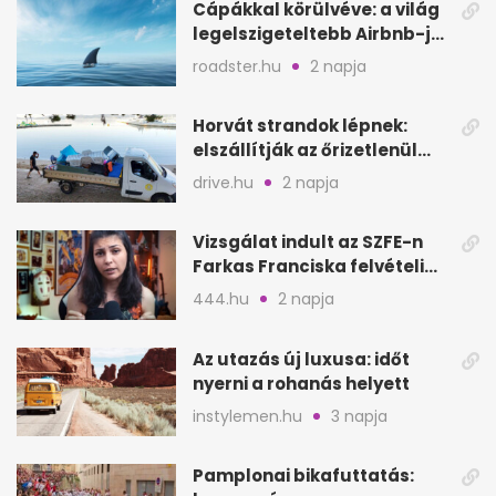
Cápákkal körülvéve: a világ
legelszigeteltebb Airbnb-je
a nyílt tengeren
roadster.hu
2 napja
Horvát strandok lépnek:
elszállítják az őrizetlenül
hagyott törölközőket
drive.hu
2 napja
Vizsgálat indult az SZFE-n
Farkas Franciska felvételi
videója után
444.hu
2 napja
Az utazás új luxusa: időt
nyerni a rohanás helyett
instylemen.hu
3 napja
Pamplonai bikafuttatás: