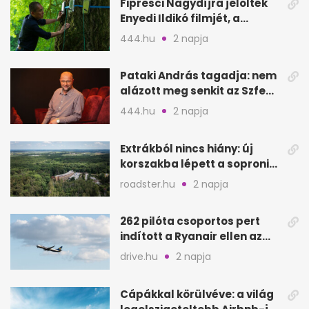
Fipresci Nagydíjra jelölték
Enyedi Ildikó filmjét, a
Csendes barátot
444.hu
2 napja
Pataki András tagadja: nem
alázott meg senkit az Szfe
felvételijén
444.hu
2 napja
Extrákból nincs hiány: új
korszakba lépett a soproni
Fagus Hotel
roadster.hu
2 napja
262 pilóta csoportos pert
indított a Ryanair ellen az
Egyesült Királyságban
drive.hu
2 napja
Cápákkal körülvéve: a világ