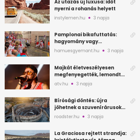
Az utazás új luxusa: időt
nyerni a rohanás helyett
instylemen.hu
3 napja
Pamplonai bikafuttatás:
hagyomány vagy
értelmetlen vérontás?
hamuesgyemant.hu
3 napja
Majkát életveszélyesen
megfenyegették, lemondta
a sepsiszentgyörgyi
atv.hu
3 napja
koncertet
Bírósági döntés: újra
jöhetnek a szuvenírárusok
Európa ikonikus helyére
roadster.hu
3 napja
La Graciosa rejtett strandja: