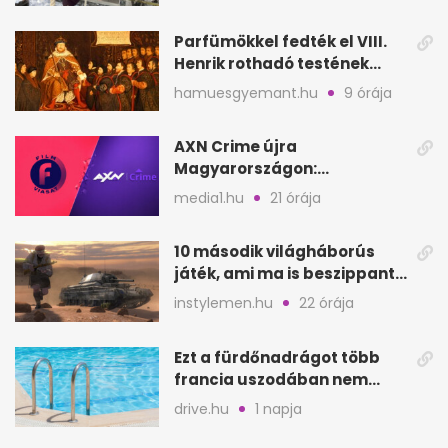
Parfümökkel fedték el VIII.
Henrik rothadó testének
szagát
hamuesgyemant.hu
9 órája
AXN Crime újra
Magyarországon:
szeptembertől a Viasat Film
media1.hu
21 órája
helyén
10 második világháborús
játék, ami ma is beszippant
a képernyő elé
instylemen.hu
22 órája
Ezt a fürdőnadrágot több
francia uszodában nem
fogadják el
drive.hu
1 napja