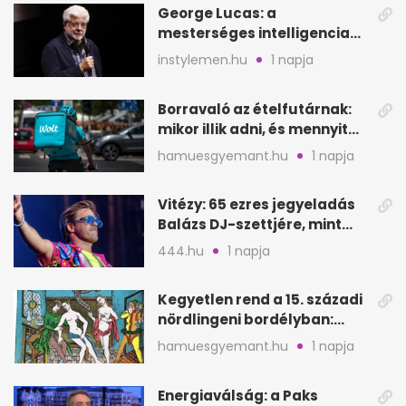
George Lucas: a
mesterséges intelligencia
lehet Hollywood következő
instylemen.hu
1 napja
lépése
Borravaló az ételfutárnak:
mikor illik adni, és mennyit
rendeléskor?
hamuesgyemant.hu
1 napja
Vitézy: 65 ezres jegyeladás
Balázs DJ-szettjére, mint
metró nélküli Puskás-meccs
444.hu
1 napja
Kegyetlen rend a 15. századi
nördlingeni bordélyban:
verés, éheztetés
hamuesgyemant.hu
1 napja
Energiaválság: a Paks