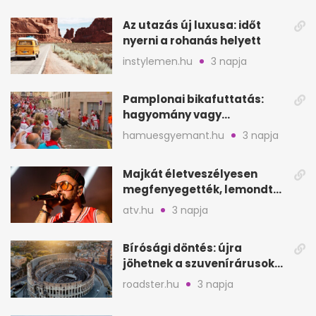
Az utazás új luxusa: időt
nyerni a rohanás helyett
instylemen.hu
3 napja
Pamplonai bikafuttatás:
hagyomány vagy
értelmetlen vérontás?
hamuesgyemant.hu
3 napja
Majkát életveszélyesen
megfenyegették, lemondta
a sepsiszentgyörgyi
atv.hu
3 napja
koncertet
Bírósági döntés: újra
jöhetnek a szuvenírárusok
Európa ikonikus helyére
roadster.hu
3 napja