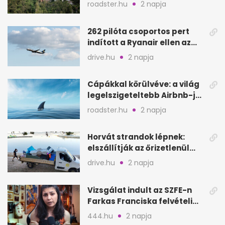
Fagus Hotel
roadster.hu
2 napja
262 pilóta csoportos pert
indított a Ryanair ellen az
Egyesült Királyságban
drive.hu
2 napja
Cápákkal körülvéve: a világ
legelszigeteltebb Airbnb-je
a nyílt tengeren
roadster.hu
2 napja
Horvát strandok lépnek:
elszállítják az őrizetlenül
hagyott törölközőket
drive.hu
2 napja
Vizsgálat indult az SZFE-n
Farkas Franciska felvételi
videója után
444.hu
2 napja