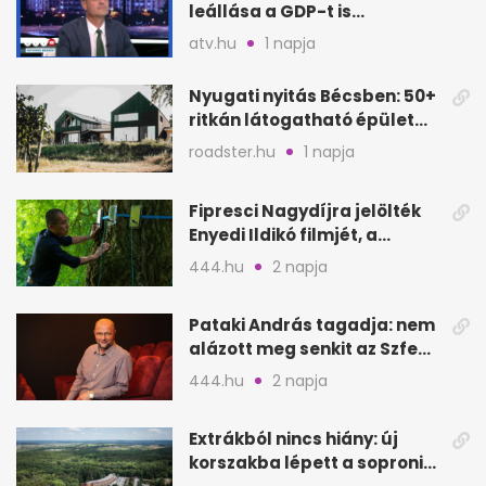
leállása a GDP-t is
megütheti, int az
atv.hu
1 napja
Oeconomus
Nyugati nyitás Bécsben: 50+
ritkán látogatható épület
nyílik meg
roadster.hu
1 napja
Fipresci Nagydíjra jelölték
Enyedi Ildikó filmjét, a
Csendes barátot
444.hu
2 napja
Pataki András tagadja: nem
alázott meg senkit az Szfe
felvételijén
444.hu
2 napja
Extrákból nincs hiány: új
korszakba lépett a soproni