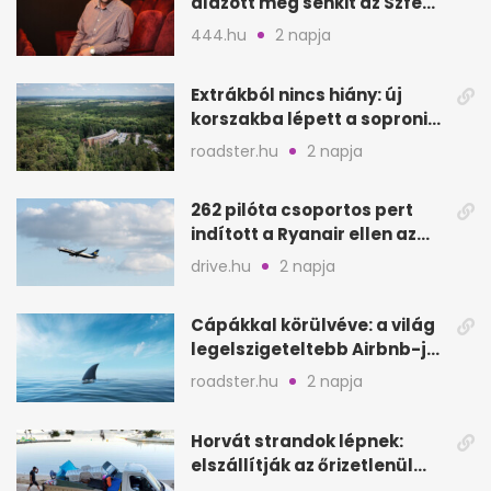
alázott meg senkit az Szfe
felvételijén
444.hu
2 napja
Extrákból nincs hiány: új
korszakba lépett a soproni
Fagus Hotel
roadster.hu
2 napja
262 pilóta csoportos pert
indított a Ryanair ellen az
Egyesült Királyságban
drive.hu
2 napja
Cápákkal körülvéve: a világ
legelszigeteltebb Airbnb-je
a nyílt tengeren
roadster.hu
2 napja
Horvát strandok lépnek:
elszállítják az őrizetlenül
hagyott törölközőket