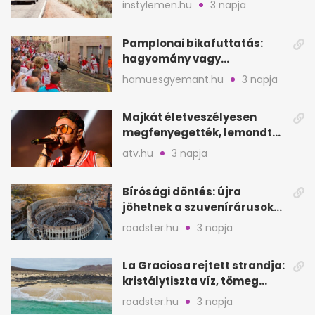
instylemen.hu
3 napja
Pamplonai bikafuttatás:
hagyomány vagy
értelmetlen vérontás?
hamuesgyemant.hu
3 napja
Majkát életveszélyesen
megfenyegették, lemondta
a sepsiszentgyörgyi
atv.hu
3 napja
koncertet
Bírósági döntés: újra
jöhetnek a szuvenírárusok
Európa ikonikus helyére
roadster.hu
3 napja
La Graciosa rejtett strandja:
kristálytiszta víz, tömeg
nélkül
roadster.hu
3 napja