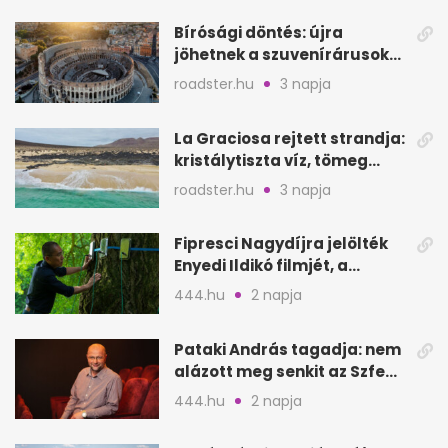
Bírósági döntés: újra
jöhetnek a szuvenírárusok
Európa ikonikus helyére
roadster.hu
3 napja
La Graciosa rejtett strandja:
kristálytiszta víz, tömeg
nélkül
roadster.hu
3 napja
Fipresci Nagydíjra jelölték
Enyedi Ildikó filmjét, a
Csendes barátot
444.hu
2 napja
Pataki András tagadja: nem
alázott meg senkit az Szfe
felvételijén
444.hu
2 napja