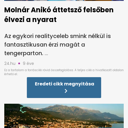
Molnár Anikó áttetsző felsőben
élvezi a nyarat
Az egykori realityceleb smink nélkül is
fantasztikusan érzi magát a
tengerparton.
24.hu
9 éve
Eredeti cikk megnyitása