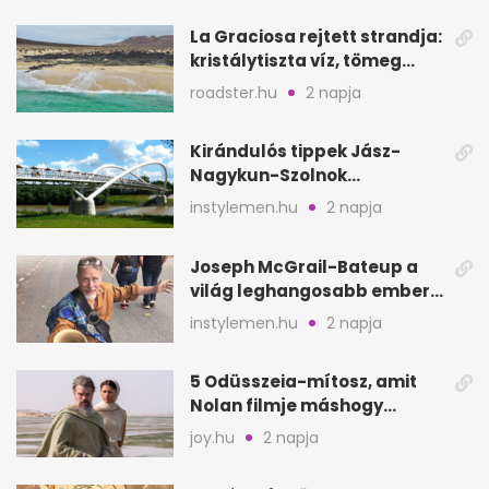
La Graciosa rejtett strandja:
kristálytiszta víz, tömeg
nélkül
roadster.hu
2 napja
Kirándulós tippek Jász-
Nagykun-Szolnok
megyében: 6 kihagyhatatlan
instylemen.hu
2 napja
hely
Joseph McGrail-Bateup a
világ leghangosabb embere
lett Ausztráliából
instylemen.hu
2 napja
5 Odüsszeia-mítosz, amit
Nolan filmje máshogy
mutat, mint Homérosz
joy.hu
2 napja