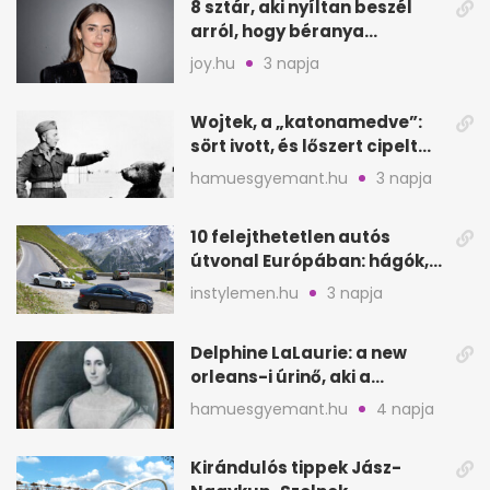
8 sztár, aki nyíltan beszél
arról, hogy béranya
segítette a családalapítást
joy.hu
3 napja
Wojtek, a „katonamedve”:
sört ivott, és lőszert cipelt
Monte Cassinónál
hamuesgyemant.hu
3 napja
10 felejthetetlen autós
útvonal Európában: hágók,
partok, fjordok
instylemen.hu
3 napja
Delphine LaLaurie: a new
orleans-i úrinő, aki a
padláson kínzott
hamuesgyemant.hu
4 napja
Kirándulós tippek Jász-