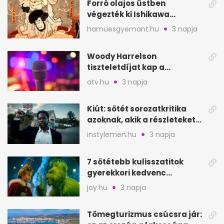
Forró olajos üstben
végezték ki Ishikawa
Goemont, Japán Robin
hamuesgyemant.hu
3 napja
Hoodját
Woody Harrelson
tiszteletdíjat kap a
Szarajevói Filmfesztiválon
atv.hu
3 napja
Kiút: sötét sorozatkritika
azoknak, akik a részleteket
keresik
instylemen.hu
3 napja
7 sötétebb kulisszatitok
gyerekkori kedvenc
filmjeinkről a Joy szerint
joy.hu
3 napja
Tömegturizmus csúcsra jár: