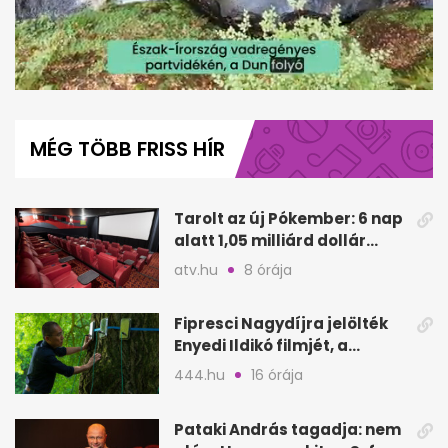
0
of
1
MÉG TÖBB FRISS HÍR
minute,
25
seconds
Tarolt az új Pókember: 6 nap
alatt 1,05 milliárd dollár
bevétel
atv.hu
8 órája
Fipresci Nagydíjra jelölték
Enyedi Ildikó filmjét, a
Csendes barátot
444.hu
16 órája
Pataki András tagadja: nem