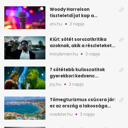
Woody Harrelson
tiszteletdíjat kap a
Szarajevói Filmfesztiválon
atv.hu
3 napja
Kiút: sötét sorozatkritika
azoknak, akik a részleteket
keresik
instylemen.hu
3 napja
7 sötétebb kulisszatitok
gyerekkori kedvenc
filmjeinkről a Joy szerint
joy.hu
3 napja
Tömegturizmus csúcsra jár:
ez az ország a lakossága
kétszeresét fogadja
roadster.hu
3 napja