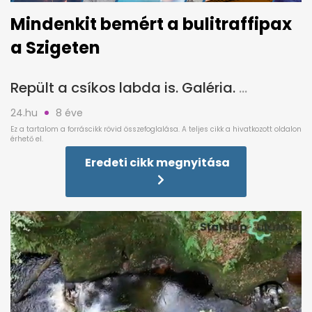
Mindenkit bemért a bulitraffipax
a Szigeten
Repült a csíkos labda is. Galéria.
24.hu
8 éve
Eredeti cikk megnyitása