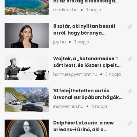
ez az ország a lakossága
kétszeresét fogadja
roadster.hu
3 napja
8 sztár, aki nyíltan beszél
arról, hogy béranya
segítette a családalapítást
joy.hu
3 napja
Wojtek, a „katonamedve”:
sört ivott, és lőszert cipelt
Monte Cassinónál
hamuesgyemant.hu
3 napja
10 felejthetetlen autós
útvonal Európában: hágók,
partok, fjordok
instylemen.hu
3 napja
Delphine LaLaurie: a new
orleans-i úrinő, aki a
padláson kínzott