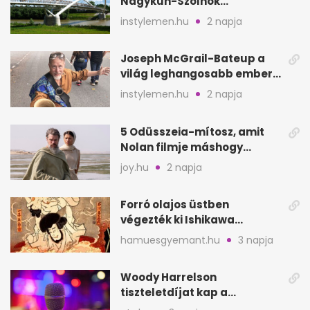
Nagykun-Szolnok
megyében: 6 kihagyhatatlan
instylemen.hu
2 napja
hely
Joseph McGrail-Bateup a
világ leghangosabb embere
lett Ausztráliából
instylemen.hu
2 napja
5 Odüsszeia-mítosz, amit
Nolan filmje máshogy
mutat, mint Homérosz
joy.hu
2 napja
Forró olajos üstben
végezték ki Ishikawa
Goemont, Japán Robin
hamuesgyemant.hu
3 napja
Hoodját
Woody Harrelson
tiszteletdíjat kap a
Szarajevói Filmfesztiválon