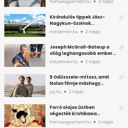
hamuesgyemant.hu
4 napja
Kirándulós tippek Jász-
Nagykun-Szolnok
megyében: 6 kihagyhatatlan
instylemen.hu
2 napja
hely
Joseph McGrail-Bateup a
világ leghangosabb embere
lett Ausztráliából
instylemen.hu
2 napja
5 Odüsszeia-mítosz, amit
Nolan filmje máshogy
mutat, mint Homérosz
joy.hu
2 napja
Forró olajos üstben
végezték ki Ishikawa
Goemont, Japán Robin
hamuesgyemant.hu
3 napja
Hoodját