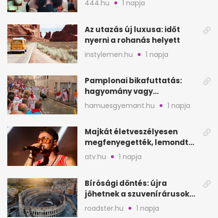
444.hu
1 napja
Az utazás új luxusa: időt
nyerni a rohanás helyett
instylemen.hu
1 napja
Pamplonai bikafuttatás:
hagyomány vagy
értelmetlen vérontás?
hamuesgyemant.hu
1 napja
Majkát életveszélyesen
megfenyegették, lemondta
a sepsiszentgyörgyi
atv.hu
1 napja
koncertet
Bírósági döntés: újra
jöhetnek a szuvenírárusok
Európa ikonikus helyére
roadster.hu
1 napja