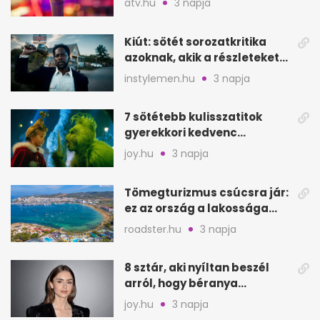
atv.hu
3 napja
Kiút: sötét sorozatkritika
azoknak, akik a részleteket
keresik
instylemen.hu
3 napja
7 sötétebb kulisszatitok
gyerekkori kedvenc
filmjeinkről a Joy szerint
joy.hu
3 napja
Tömegturizmus csúcsra jár:
ez az ország a lakossága
kétszeresét fogadja
roadster.hu
3 napja
8 sztár, aki nyíltan beszél
arról, hogy béranya
segítette a családalapítást
joy.hu
3 napja