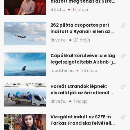
alázott meg senkit az Szfe
felvételijén
444.hu
17 órája
262 pilóta csoportos pert
indított a Ryanair ellen az
Egyesült Királyságban
drive.hu
23 órája
Cápákkal körülvéve: a világ
legelszigeteltebb Airbnb-je
a nyílt tengeren
roadster.hu
23 órája
Horvát strandok lépnek:
elszállítják az őrizetlenül
hagyott törölközőket
drive.hu
1 napja
Vizsgálat indult az SZFE-n
Farkas Franciska felvételi
videója után