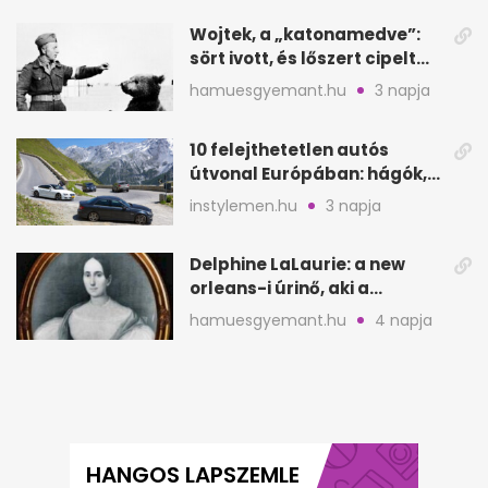
Wojtek, a „katonamedve”:
sört ivott, és lőszert cipelt
Monte Cassinónál
hamuesgyemant.hu
3 napja
10 felejthetetlen autós
útvonal Európában: hágók,
partok, fjordok
instylemen.hu
3 napja
Delphine LaLaurie: a new
orleans-i úrinő, aki a
padláson kínzott
hamuesgyemant.hu
4 napja
HANGOS LAPSZEMLE