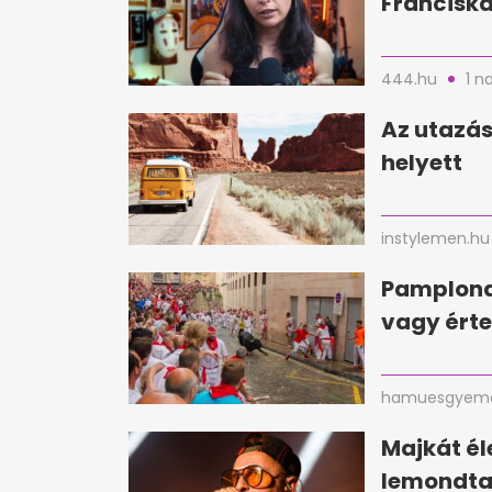
Franciska
444.hu
1 n
Az utazás
helyett
instylemen.hu
Pamplona
vagy érte
hamuesgyema
Majkát é
lemondta 