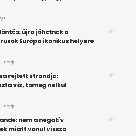
pja
döntés: újra jöhetnek a
rusok Európa ikonikus helyére
1 napja
sa rejtett strandja:
szta víz, tömeg nélkül
1 napja
ande: nem a negatív
k miatt vonul vissza