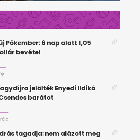
új Pókember: 6 nap alatt 1,05
ollár bevétel
ája
agydíjra jelölték Enyedi Ildikó
a Csendes barátot
órája
drás tagadja: nem alázott meg