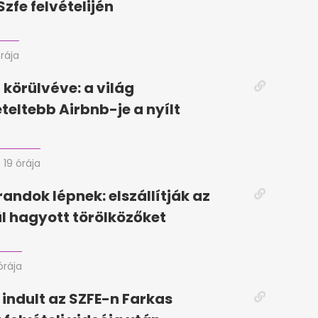
Szfe felvételijén
órája
körülvéve: a világ
eteltebb Airbnb-je a nyílt
19 órája
randok lépnek: elszállítják az
ül hagyott törölközőket
órája
 indult az SZFE-n Farkas