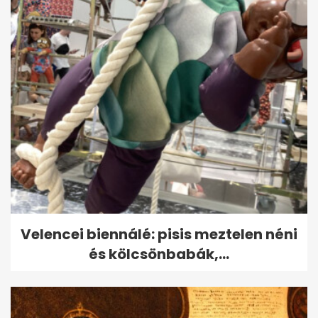
Farkas Fanni ma debütál a TV2
Híradóban: színpad, kamera,...
Velencei biennálé: pisis meztelen néni
és kölcsönbabák,...