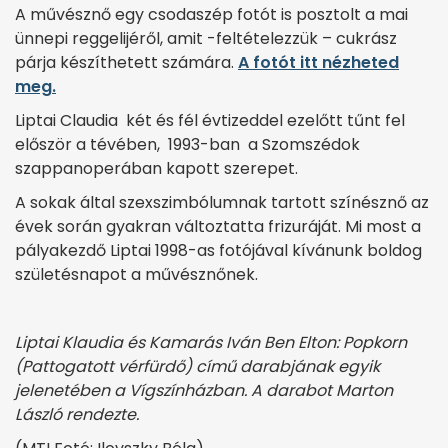
A művésznő egy csodaszép fotót is posztolt a mai
ünnepi reggelijéről, amit -feltételezzük – cukrász
párja készíthetett számára.
A fotót itt nézheted
meg.
Liptai Claudia két és fél évtizeddel ezelőtt tűnt fel
először a tévében, 1993-ban a Szomszédok
szappanoperában kapott szerepet.
A sokak által szexszimbólumnak tartott színésznő az
évek során gyakran változtatta frizuráját. Mi most a
pályakezdő Liptai 1998-as fotójával kívánunk boldog
születésnapot a művésznőnek.
Liptai Klaudia és Kamarás Iván Ben Elton: Popkorn
(Pattogatott vérfürdő) című darabjának egyik
jelenetében a Vígszínházban. A darabot Marton
László rendezte.