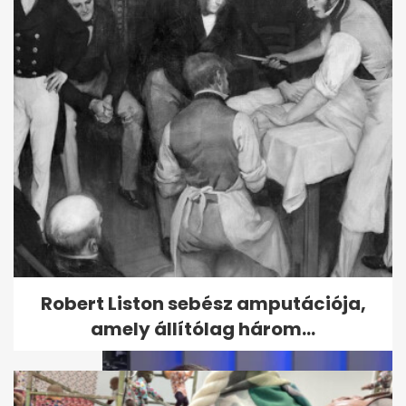
5 ikonikus filmjelenet, amit a
színészek utólag inkább
kihagytak...
Robert Liston sebész amputációja,
amely állítólag három...