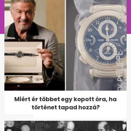
Drámai életmentés a Dráván,
Miért ér többet egy kopott óra, ha
két barcsi apa ugrott a
történet tapad hozzá?
fuldokló...