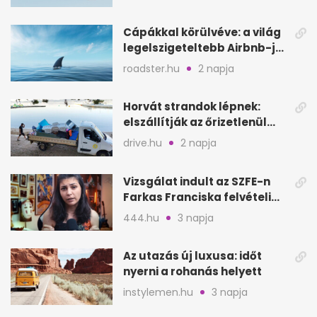
Cápákkal körülvéve: a világ
legelszigeteltebb Airbnb-je
a nyílt tengeren
roadster.hu
2 napja
Horvát strandok lépnek:
elszállítják az őrizetlenül
hagyott törölközőket
drive.hu
2 napja
Vizsgálat indult az SZFE-n
Farkas Franciska felvételi
videója után
444.hu
3 napja
Az utazás új luxusa: időt
nyerni a rohanás helyett
instylemen.hu
3 napja