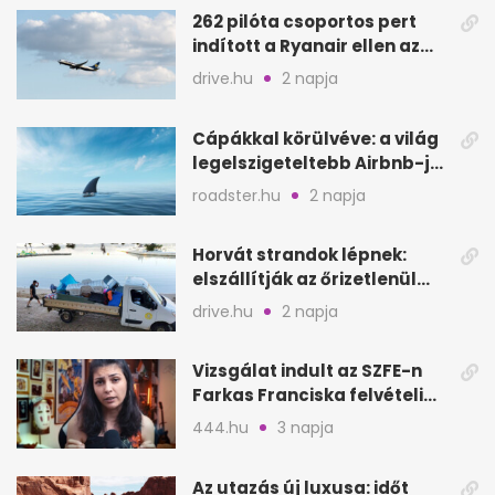
262 pilóta csoportos pert
indított a Ryanair ellen az
Egyesült Királyságban
drive.hu
2 napja
Cápákkal körülvéve: a világ
legelszigeteltebb Airbnb-je
a nyílt tengeren
roadster.hu
2 napja
Horvát strandok lépnek:
elszállítják az őrizetlenül
hagyott törölközőket
drive.hu
2 napja
Vizsgálat indult az SZFE-n
Farkas Franciska felvételi
videója után
444.hu
3 napja
Az utazás új luxusa: időt