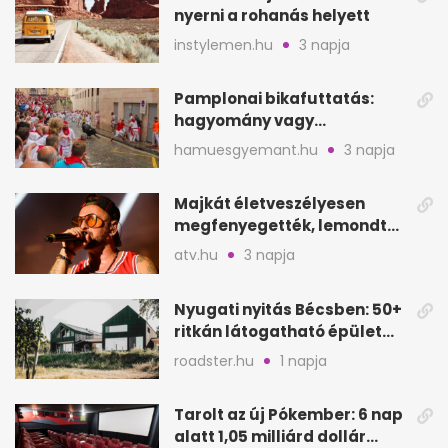
nyerni a rohanás helyett
instylemen.hu
3 napja
Pamplonai bikafuttatás:
hagyomány vagy
értelmetlen vérontás?
hamuesgyemant.hu
3 napja
Majkát életveszélyesen
megfenyegették, lemondta
a sepsiszentgyörgyi
atv.hu
3 napja
koncertet
Nyugati nyitás Bécsben: 50+
ritkán látogatható épület
nyílik meg
roadster.hu
1 napja
Tarolt az új Pókember: 6 nap
alatt 1,05 milliárd dollár