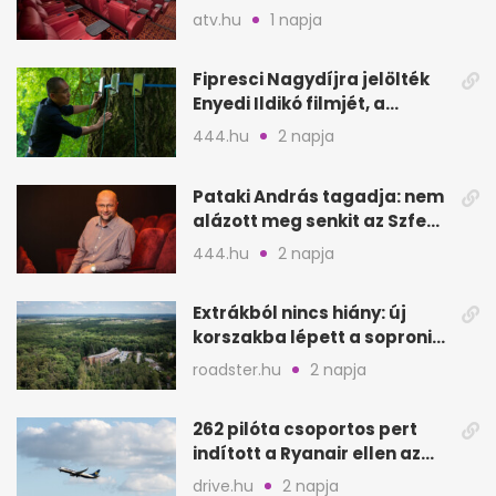
bevétel
atv.hu
1 napja
Fipresci Nagydíjra jelölték
Enyedi Ildikó filmjét, a
Csendes barátot
444.hu
2 napja
Pataki András tagadja: nem
alázott meg senkit az Szfe
felvételijén
444.hu
2 napja
Extrákból nincs hiány: új
korszakba lépett a soproni
Fagus Hotel
roadster.hu
2 napja
262 pilóta csoportos pert
indított a Ryanair ellen az
Egyesült Királyságban
drive.hu
2 napja