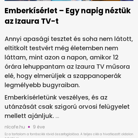
Emberkísérlet – Egy napig néztük
az Izaura TV-t
Annyi apasági tesztet és soha nem látott,
eltitkolt testvért még életemben nem
láttam, mint azon a napon, amikor 12
órára lehuppantam az Izaura TV műsora
elé, hogy elmerüljek a szappanoperák
legmélyebb bugyraiban.
Emberkísérletünk veszélyes, és az
utánzását csak szigorú orvosi felügyelet
mellett ajánljuk.
nlcafe.hu
9 éve