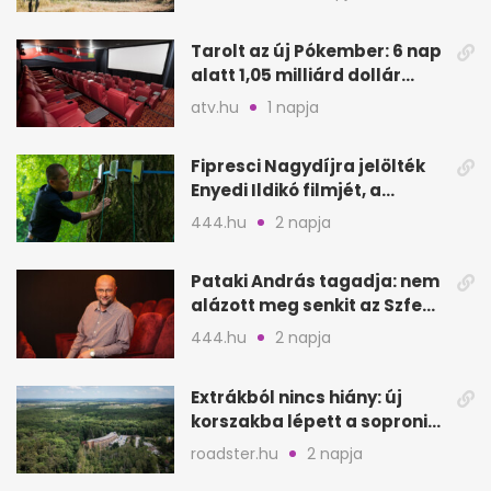
Tarolt az új Pókember: 6 nap
alatt 1,05 milliárd dollár
bevétel
atv.hu
1 napja
Fipresci Nagydíjra jelölték
Enyedi Ildikó filmjét, a
Csendes barátot
444.hu
2 napja
Pataki András tagadja: nem
alázott meg senkit az Szfe
felvételijén
444.hu
2 napja
Extrákból nincs hiány: új
korszakba lépett a soproni
Fagus Hotel
roadster.hu
2 napja