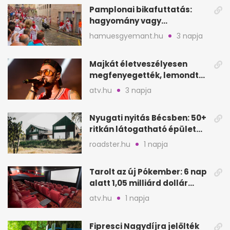
Pamplonai bikafuttatás:
hagyomány vagy
értelmetlen vérontás?
hamuesgyemant.hu
3 napja
Majkát életveszélyesen
megfenyegették, lemondta
a sepsiszentgyörgyi
atv.hu
3 napja
koncertet
Nyugati nyitás Bécsben: 50+
ritkán látogatható épület
nyílik meg
roadster.hu
1 napja
Tarolt az új Pókember: 6 nap
alatt 1,05 milliárd dollár
bevétel
atv.hu
1 napja
Fipresci Nagydíjra jelölték