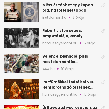
Miért ér többet egy kopott
óra, ha történet tapad
hozzá?
instylemen.hu
5 órája
Robert Liston sebész
amputációja, amely
állítólag három életet
hamuesgyemant.hu
6 órája
követelt
Velencei biennálé: pisis
meztelen néni és
kölcsönbabák, sirályok közt
444.hu
10 órája
Parfümökkel fedték el VIII.
Henrik rothadó testének
szagát
hamuesgyemant.hu
15 órája
Új Baywatch-sorozat jön: az