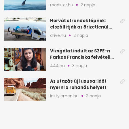
a nyílt tengeren
roadster.hu
2 napja
Horvát strandok lépnek:
elszállítják az őrizetlenül
hagyott törölközőket
drive.hu
2 napja
Vizsgálat indult az SZFE-n
Farkas Franciska felvételi
videója után
444.hu
3 napja
Az utazás új luxusa: időt
nyerni a rohanás helyett
instylemen.hu
3 napja
Pamplonai bikafuttatás:
hagyomány vagy
értelmetlen vérontás?
hamuesgyemant.hu
3 napja