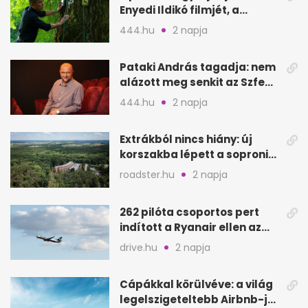
Enyedi Ildikó filmjét, a
Csendes barátot
444.hu
2 napja
Pataki András tagadja: nem
alázott meg senkit az Szfe
felvételijén
444.hu
2 napja
Extrákból nincs hiány: új
korszakba lépett a soproni
Fagus Hotel
roadster.hu
2 napja
262 pilóta csoportos pert
indított a Ryanair ellen az
Egyesült Királyságban
drive.hu
2 napja
Cápákkal körülvéve: a világ
legelszigeteltebb Airbnb-je