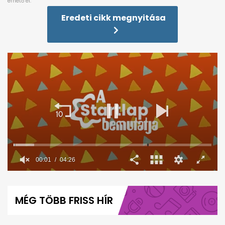
Eredeti cikk megnyitása
00:02
04:26
0
seconds
of
MÉG TÖBB FRISS HÍR
4
minutes,
26
seconds