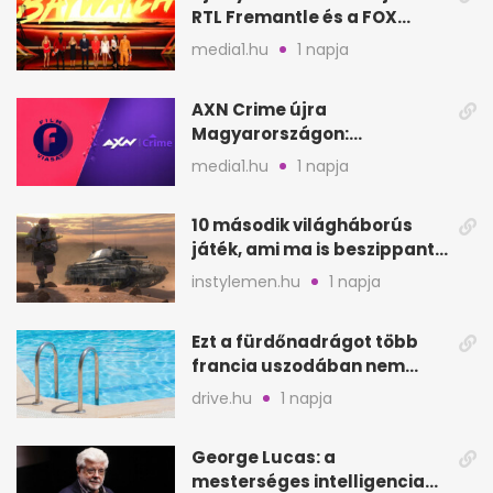
RTL Fremantle és a FOX
készíti
media1.hu
1 napja
AXN Crime újra
Magyarországon:
szeptembertől a Viasat Film
media1.hu
1 napja
helyén
10 második világháborús
játék, ami ma is beszippant
a képernyő elé
instylemen.hu
1 napja
Ezt a fürdőnadrágot több
francia uszodában nem
fogadják el
drive.hu
1 napja
George Lucas: a
mesterséges intelligencia