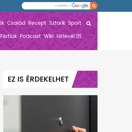
ők
Család
Recept
Sztorik
Sport
Férfiak
Podcast
Wiki
Hírlevél 💌
EZ IS ÉRDEKELHET