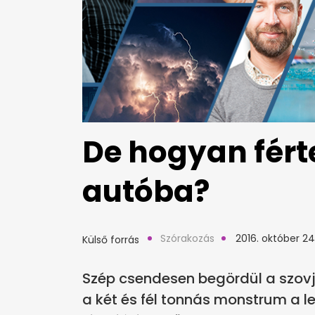
De hogyan fért
autóba?
Szórakozás
2016. október 24
Külső forrás
Szép csendesen begördül a szovj
a két és fél tonnás monstrum a lel