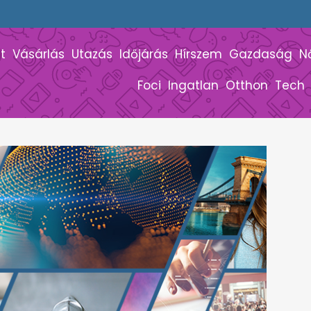
t
Vásárlás
Utazás
Időjárás
Hírszem
Gazdaság
N
Foci
Ingatlan
Otthon
Tech